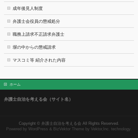
成年後見人制度
弁護士会役員の懲戒処分
職務上請求不正請求弁護士
塀の中からの懲戒請求
マスコミ等 紹介された内容
ホーム
弁護士自治を考える会（サイト名）
Copyright ©
弁護士自治を考える会
All Rights Reserved.
Powered by
WordPress
&
BizVektor Theme
by Vektor,Inc. technology.