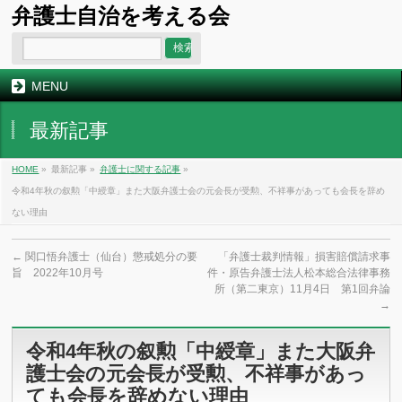
弁護士自治を考える会
MENU
最新記事
HOME
»
最新記事 »
弁護士に関する記事
»
令和4年秋の叙勲「中綬章」また大阪弁護士会の元会長が受勲、不祥事があっても会長を辞め
ない理由
←
関口悟弁護士（仙台）懲戒処分の要
「弁護士裁判情報」損害賠償請求事
旨 2022年10月号
件・原告弁護士法人松本総合法律事務
所（第二東京）11月4日 第1回弁論
→
令和4年秋の叙勲「中綬章」また大阪弁
護士会の元会長が受勲、不祥事があっ
ても会長を辞めない理由