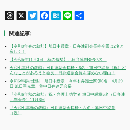
Threads
X
Twitter
Facebook
Hatena
Line
共
有
関連記事:
【令和8年春の叙勲】旭日中綬章・日弁連副会長枠今回は2名と
寂しく！
【令和5年11月3日 秋の叙勲】元日弁連副会長7名…
令和七年秋の叙勲』日弁連副会長枠・6名・旭日中綬章（祝）ど
んなことがあろうと会長、日弁連副会長を辞めない理由！
令和6年春の叙勲 旭日中綬章 今年も弁護士関係6名 4月29
日 旭日重光章、荒中日弁連元会長
『令和6年秋の叙勲』祝・弁護士功労者 旭日中綬章5名（日弁連
元副会長）11月3日
『令和七年春の叙勲』日弁連副会長枠・六名・旭日中綬章
（祝）