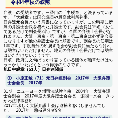
令和4年秋の叙勲
弁護士の受勲者です。三番目の「中綬章」と決まっていま
す。「大綬章」は国会議員や最高裁判所判事、
日弁連元会長という肩書になっていますが、この時期に所
属の弁護士会長を務めた弁護士です。副会長は15名（女性
であるだけで副会長2名）ですが、全国の弁護士会長がな
れません。大阪・東京・第一東京・第二東京は必ず副会長
になりますが他の弁護士会長は順番です。副会長の任期は
1年です。丁度自分の所属する会が副会長に当たらなけれ
ば勲章はいただけません。地元の弁護士会長だけでは勲章
はいただけないようです。
日頃、政府に文句ばっかり言っている団体が勲章だけはち
ゃっかりいただくという節操のなさです。
旭日中綬章（51人）日弁連関係
① 小原正敏（71）元日弁連副会 2017年 大阪弁護
士会会長 2017年
31期 ニューヨーク州司法試験合格 2004年 大阪弁護
士会副会
2017年度大阪弁護士会会長 派閥一水会 きっ
かわ法律事務所
2017年珍しく大阪弁護士会は逮捕者を出しませんでし
た。 2017年 懲戒処分者9名