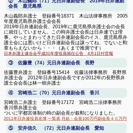
② 木山義郎（71）元日弁連副会長 2019年日弁連副
会長 鹿児島県
木山義郎弁護士 登録番号18371 木山法律事務所 2005
年度鹿児島県弁護士会会長
2019年日弁連副会長、2019年に鹿児島県弁護士会の会長
に就任していません。この時弁護士会長は日弁連では理
事。やっとまわってきた日弁連副会長のイス、鹿児島県弁
護士会には悪いけど日弁連副会長は譲ってね、でないと勲
章もらえないから・・・（あくまで推測です）
日本弁護士連合会平成31年度役員就任公告 4月1日付官報
③ 佐藤豊（74）元日弁連副会長 長野
佐藤豊弁護士 登録番号15414 佐藤法律事務所 長野県
弁護士会 2012年日弁連副会長ですが2012年の長野県弁
護士会会長は林一樹弁護士
④ 宮崎浩二（70）元日弁連副会長 香川
宮崎浩二弁護士 登録番号17172 宮崎浩二法律事務所
香川県弁護士会
ついに宇都宮体制の時の副会長が叙勲になりました。
2011年日弁連役員名簿,一覧表,月給・会長100万円副会長４０万円
⑤ 安井信久 （72）元日弁連副会長 愛知