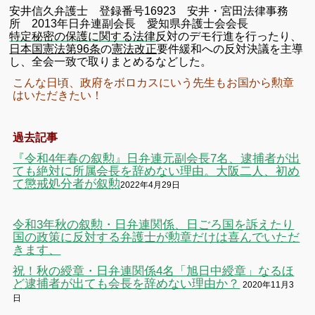
安井信久弁護士 登録番号16923 安井・宮田法律事務
所 2013年日弁連副会長 愛知県弁護士会会長
特定秘密の保護に関する法律
反対のデモ行進を行ったり、
日本国憲法第96条
の
憲法改正
要件緩和への反対決議を主導
し、全会一致で取りまとめるなどした。
こんな日頃、政府をボロカスにいう先生もお国から勲章
はいただきたい！
過去記事
『令和4年春の叙勲』日弁連元副会長7名、逮捕者が出
ても絶対に所属会長を辞めない理由。大阪二人、初め
て懲戒処分者が叙勲
2022年4月29日
令和3年秋の叙勲・日弁連関係、日ごろ国を訴えたり
国の政策に反対する弁護士が勲章だけは喜んでいただ
きます、
祝！秋の綬章・日弁連関係4名「旭日中綬章」なるほ
ど逮捕者が出ても会長を辞めない理由か？
2020年11月3
日