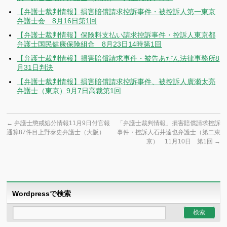
【弁護士裁判情報】損害賠償請求控訴事件・被控訴人第一東京
弁護士会 8月16日第1回
【弁護士裁判情報】保険料支払い請求控訴事件・控訴人東京都
弁護士国民健康保険組合 8月23日14時第1回
【弁護士裁判情報】損害賠償請求事件・被告あだん法律事務所8
月31日判決
【弁護士裁判情報】損害賠償請求控訴事件、被控訴人廣瀬太亮
弁護士（東京）9月7日高裁第1回
←
弁護士懲戒処分情報11月9日付官報
「弁護士裁判情報」損害賠償請求控訴
通算87件目上野泰史弁護士（大阪）
事件・控訴人石井達也弁護士（第二東
京） 11月10日 第1回
→
Wordpressで検索