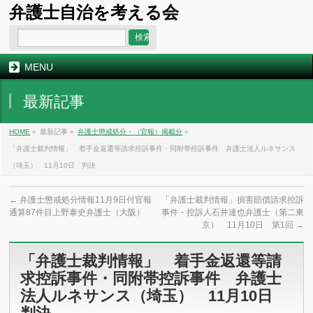
弁護士自治を考える会
MENU
最新記事
HOME
»
最新記事 »
弁護士懲戒処分・（官報）掲載分
»
「弁護士裁判情報」 着手金返還等請求控訴事件・同附帯控訴事件 弁護士法人ルネサンス
（埼玉） 11月10日 判決
←
弁護士懲戒処分情報11月9日付官報
「弁護士裁判情報」損害賠償請求控訴
通算87件目上野泰史弁護士（大阪）
事件・控訴人石井達也弁護士（第二東
京） 11月10日 第1回
→
「弁護士裁判情報」 着手金返還等請
求控訴事件・同附帯控訴事件 弁護士
法人ルネサンス（埼玉） 11月10日