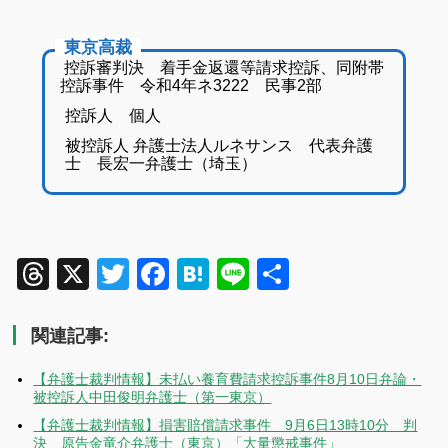
東京高裁
控訴審判決 着手金返還等請求控訴、同附帯
控訴事件 令和4年ネ3222 民事2部
控訴人 個人
被控訴人 弁護士法人ルネサンス 代表弁護
士 長宏一弁護士（埼玉）
Threads
X
Twitter
Facebook
Hatena
Line
共
有
関連記事:
【弁護士裁判情報】未払い養育費請求控訴事件8月10日弁論・
被控訴人中田俊明弁護士（第一東京）
【弁護士裁判情報】損害賠償請求事件 9月6日13時10分 判
決 原告金竜介弁護士（東京）「大量懲戒事件」