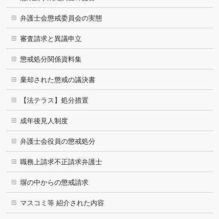
弁護士会懲戒委員会の実態
審査請求と異議申立
懲戒処分関係資料集
棄却された懲戒の議決書
【法テラス】処分措置
成年後見人制度
弁護士会役員の懲戒処分
職務上請求不正請求弁護士
塀の中からの懲戒請求
マスコミ等 紹介された内容