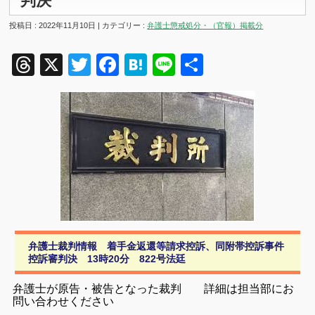
判決
投稿日 : 2022年11月10日 | カテゴリー :
弁護士懲戒処分・（官報）掲載分
Threads
X
Twitter
Facebook
Hatena
Line
共
有
弁護士裁判情報 着手金返還等請求控訴、同附帯控訴事件
控訴審判決 13時20分 822号法廷
弁護士が原告・被告となった裁判 詳細は担当部にお
問い合わせください