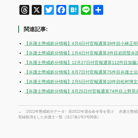
Threads
X
Twitter
Facebook
Hatena
Line
共
有
関連記事:
【弁護士懲戒処分情報】4月4日付官報通算39件目小林正
【弁護士懲戒処分情報】1月4日付官報通算3件目岩田賢弁
【弁護士懲戒処分情報】12月27日付官報通算112件目加
【弁護士懲戒処分情報】8月7日付官報通算75件目弁護士
【弁護士懲戒処分情報】2月5日付官報通算10件目松村博
【弁護士懲戒処分情報】8月25日付官報通算74件目上野晃
←
〈2022年懲戒処分データ〉④2022年退会命令等を受け
弁護士懲戒
登録取消をした弁護士一覧（法17条1号3号関係）