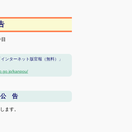
告
件目
「インターネット版官報（無料）」
b.go.jp/kanpou/
 公 告
告します。