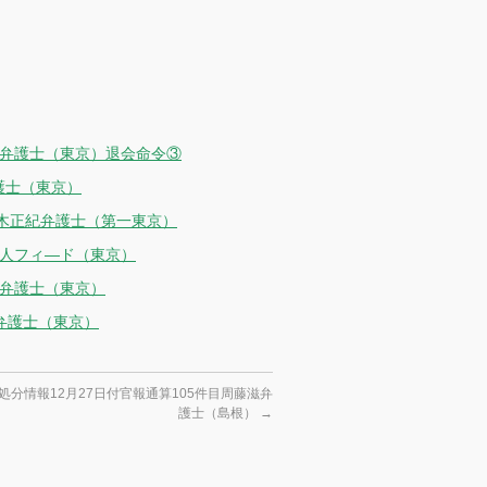
明弁護士（東京）退会命令③
護士（東京）
藤木正紀弁護士（第一東京）
法人フィ―ド（東京）
文弁護士（東京）
弁護士（東京）
処分情報12月27日付官報通算105件目周藤滋弁
護士（島根）
→