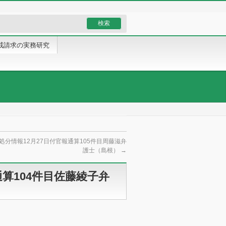
戒請求の実務研究
処分情報12月27日付官報通算105件目周藤滋弁
護士（島根）
→
通算104件目佐藤綾子弁