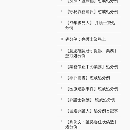
【痴漢・盗撮他】懲戒処分例
【守秘義務違反】懲戒処分例
【成年後見人】 弁護士戒処
分例
処分例：弁護士業務上
【意思確認せず提訴、業務】
懲戒処分例
【業務停止中の業務】処分例
【非弁提携】懲戒処分例
【医療過誤事件】懲戒処分例
【弁護士報酬】 懲戒処分例
【国選弁護人】処分例と記事
【判決文・証拠委任状偽造】
処分例