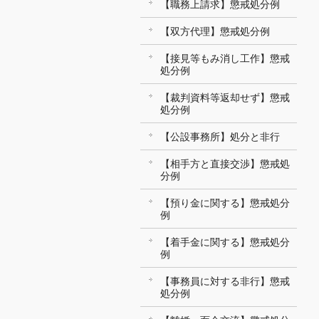
【職務上請求】懲戒処分例
【双方代理】懲戒処分例
【接見等もみ消し工作】懲戒
処分例
【裁判資料等返却せず】懲戒
処分例
【公設事務所】処分と非行
【相手方と直接交渉】懲戒処
分例
【預り金に関する】懲戒処分
例
【着手金に関する】懲戒処分
例
【事務員に対する非行】懲戒
処分例