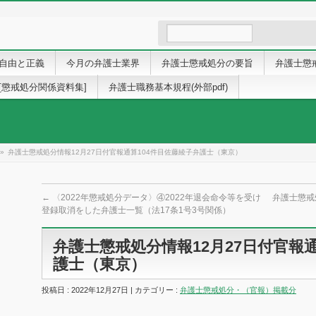
自由と正義
今月の弁護士業界
弁護士懲戒処分の要旨
弁護士懲
[懲戒処分関係資料集]
弁護士職務基本規程(外部pdf)
»
弁護士懲戒処分情報12月27日付官報通算104件目佐藤綾子弁護士（東京）
←
〈2022年懲戒処分データ〉④2022年退会命令等を受け
弁護士懲戒
登録取消をした弁護士一覧（法17条1号3号関係）
弁護士懲戒処分情報12月27日付官報
護士（東京）
投稿日 : 2022年12月27日 | カテゴリー :
弁護士懲戒処分・（官報）掲載分