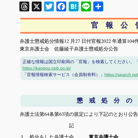
Threads
X
Twitter
Facebook
Hatena
Line
共
有
官 報 公 
弁護士懲戒処分情報12 月27 日付官報2022 年通算104
東京弁護士会 佐藤綾子弁護士懲戒処分公告
正
確な情報は国立印刷局の「官報」を検索してください。
https://kanpou.npb.go.jp/
「官報情報検索サービス（会員制有料）」
https://search.np
懲 戒 処 分 の
弁護士法第64条第63項の規定により下記のとおり公
記
１ 処分をした弁護士会
東京弁護士会