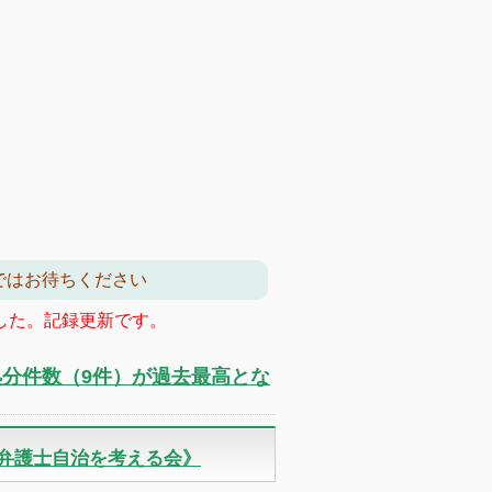
－6 2階
ではお待ちください
ました。記録更新です。
の処分件数（9件）が過去最高とな
《弁護士自治を考える会》