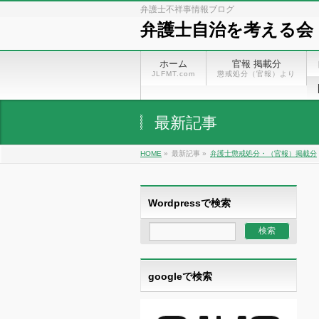
弁護士不祥事情報ブログ
弁護士自治を考える会
ホーム
官報 掲載分
JLFMT.com
懲戒処分（官報）より
最新記事
HOME
»
最新記事 »
弁護士懲戒処分・（官報）掲載分
Wordpressで検索
googleで検索