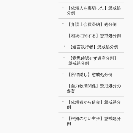
【依頼人を裏切った】懲戒処
分例
【弁護士会費滞納】処分例
【相続に関する】懲戒処分例
【遺言執行者】懲戒処分例
【意思確認せず遺産分割】
懲戒処分例
【所得隠し】懲戒処分例
【自力救済関係】懲戒処分の
要旨
【依頼者から借金】懲戒処分
例
【根拠のない主張】懲戒処分
例