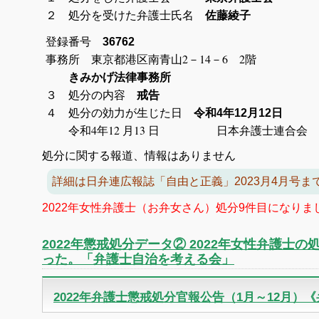
２ 処分を受けた弁護士氏名
佐藤綾子
登録番号
36762
事務所 東京都港区南青山2－14
きみかげ法律事務所
３ 処分の内容
戒告
４ 処分の効力が生じた日
令和4年12月12日
令和4年12 月13 日 日本弁護士連合会
処分に関する報道、情報はありません
詳細は日弁連広報誌「自由と正義」2023月4月号ま
2022年女性弁護士（お弁女さん）処分9件目になり
2022年懲戒処分データ② 2022年女性弁護士
った。「弁護士自治を考える会」
2022年弁護士懲戒処分官報公告（1月～12月）