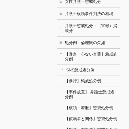
女性弁護士懲戒処分
弁護士横領事件判決の相場
弁護士懲戒処分・（官報）掲
載分
処分例：倫理観の欠如
【暴言・心ない言葉】懲戒処
分例
SNS懲戒処分例
【暴行】懲戒処分例
【事件放置】 弁護士懲戒処
分例
【横領・着服】懲戒処分例
【依頼者と関係】懲戒処分例