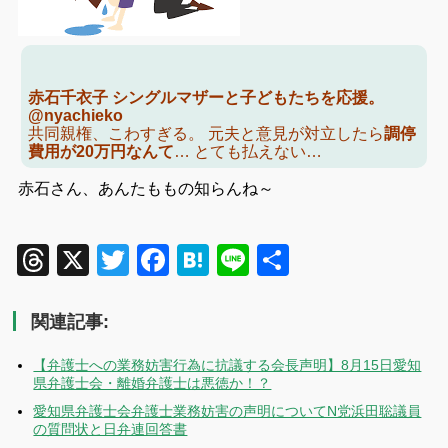
赤石千衣子 シングルマザーと子どもたちを応援。
@nyachieko
共同親権、こわすぎる。 元夫と意見が対立したら
調停
費用が20万円なんて
… とても払えない…
赤石さん、あんたももの知らんね～
Threads
X
Twitter
Facebook
Hatena
Line
共
有
関連記事:
【弁護士への業務妨害行為に抗議する会長声明】8月15日愛知
県弁護士会・離婚弁護士は悪徳か！？
愛知県弁護士会弁護士業務妨害の声明についてN党浜田聡議員
の質問状と日弁連回答書