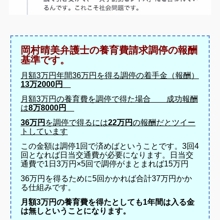
岡村晴美弁護士の養育費請求調停の報酬
基準です。
月額3万円年間36万円を得る調停の着手金（報酬）
13万2000円
月額3万円の養育費を調停で得た場合 成功報酬
は
8万8000円
36万円
を調停で得るには
22万円
の報酬だとツイー
トしています
この金額は調停1回で済めばということです。3回4
回となれば日当交通費が必要になります。日当交
通費で1日3万円×5回で調停がまとまれば15万円
36万円を得るために5回かかれば合計37万円かか
る仕組みです。
月額3万円の養育費を得たとしても1年間は入る金
は無しということになります。