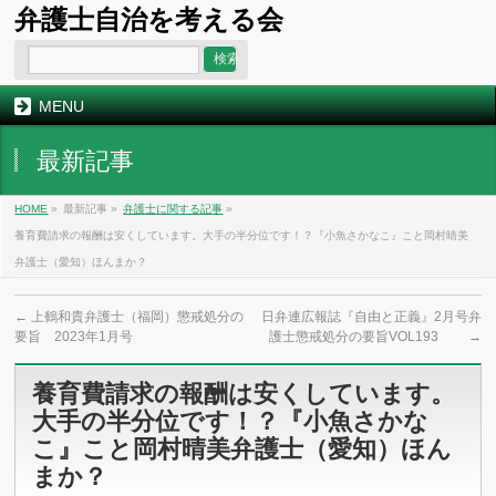
弁護士自治を考える会
MENU
最新記事
HOME
»
最新記事 »
弁護士に関する記事
»
養育費請求の報酬は安くしています。大手の半分位です！？『小魚さかなこ』こと岡村晴美
弁護士（愛知）ほんまか？
←
上鶴和貴弁護士（福岡）懲戒処分の
日弁連広報誌『自由と正義』2月号弁
要旨 2023年1月号
護士懲戒処分の要旨VOL193
→
養育費請求の報酬は安くしています。
大手の半分位です！？『小魚さかな
こ』こと岡村晴美弁護士（愛知）ほん
まか？