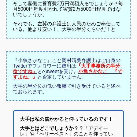
そして妻側に養育費3万円満額入るでしょうか？
毎
月5000円程度引かれて実質2万5000円程度ではな
いでしょうか、
それでも、左翼の弁護士は人民のためご奉仕して
いる。他より安い！、大手の半分くらいだ！と
『小魚さかなこ』こと岡村晴美弁護士はご自身の
Twitterでフォロワーに費用は
『大手事務所の半分
位ですね』
とのtweetを受け。
小魚さかなこ 『で
すよね。』
と否定していません。
大手の半分位の低い報酬で引き受けていると述べ
ておられます。
大手は私の倍かかると仰っているのです！
大手とはどこでしょうか？？
「
アデイー
レ」や「べリーベスト」のことを仰ってい