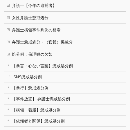
弁護士【今年の逮捕者】
女性弁護士懲戒処分
弁護士横領事件判決の相場
弁護士懲戒処分・（官報）掲載分
処分例：倫理観の欠如
【暴言・心ない言葉】懲戒処分例
SNS懲戒処分例
【暴行】懲戒処分例
【事件放置】 弁護士懲戒処分例
【横領・着服】懲戒処分例
【依頼者と関係】懲戒処分例