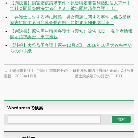
【判決書】損害賠償請求事件・原告特定非営利活動法人アート
で社会問題を解決する会キミト被告岡村晴美弁護士（…
「弁護士に対する特に離婚・男女問題に関する事件に係る業務
妨害に関する日弁連会長声明」に対するNHK党浜田…
【判決書】原告岡村晴美弁護士（愛知）被告KDDI 発信者情報
開示請求訴訟 東京地裁
【訃報】大谷恭子弁護士死去10月2日 2016年10月大谷先生か
らのお手紙
←
上鶴和貴弁護士（福岡）懲戒処分の
日弁連広報誌『自由と正義』2月号弁
要旨 2023年1月号
護士懲戒処分の要旨VOL193
→
Wordpressで検索