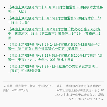
【弁護士懲戒処分情報】10月31日付官報通算89件目橋本太地弁
護士（大阪）
【弁護士懲戒処分情報】6月16日付官報通算60件目鈴木康一郎
弁護士（大阪）
【弁護士懲戒処分情報】6月28日付官報「裁決の公告」処分変
更・猪野雅彦弁護士（第二東京）業務停止1年6月⇒業務停止1
年
【弁護士懲戒処分情報】5月14日付官報通算52件目高畑正子弁
護士（第二東京）日弁連異議処分変更（業務停止…
【弁護士懲戒処分情報】11月6日付官報通算100件目市川達也弁
護士（東京）ついに今年も100件達成！日弁…
【弁護士懲戒処分情報】7月4日付裁決の公告板倉武志弁護士
（東京）懲戒処分取消
←
築井一琢弁護士（新潟）懲戒処分の
速報 精神的DV被害も保護対象に
要旨 2023年2月号
DV防止法改正案が閣議決定・もうDV
だとされれば一生子に会えない。虚偽
DVだらけになるのでは？
→