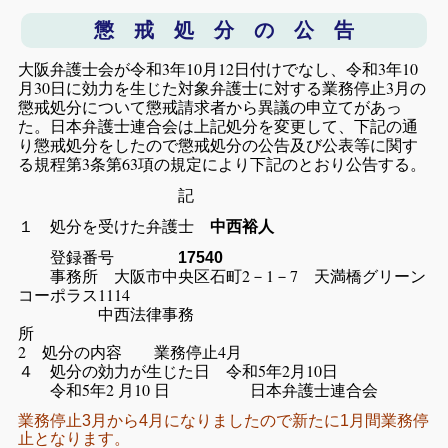
懲 戒 処 分 の 公 告
大阪弁護士会が令和3年10月12日付けでなし、令和3年10
月30日に効力を生じた対象弁護士に対する業務停止3月の
懲戒処分について懲戒請求者から異議の申立てがあっ
た。日本弁護士連合会は上記処分を変更して、下記の通
り懲戒処分をしたので懲戒処分の公告及び公表等に関す
る規程第3条第63項の規定により下記のとおり公告する。
記
１ 処分を受けた弁護士
中西裕人
登録番号
17540
事務所 大阪市中央区石町2－1－7 天満橋グリーン
コーポラス1114
中西法律事務
所
2 処分の内容 業務停止4月
４ 処分の効力が生じた日 令和5年2月10日
令和5年2 月10 日 日本弁護士連合会
業務停止3月から4月になりましたので新たに1月間業務停
止となります。