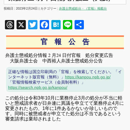
投稿日 : 2023年2月24日 | カテゴリー :
弁護士懲戒処分・（官報）掲載分
Threads
X
Twitter
Facebook
Hatena
Line
共
有
官 報 公 告
弁護士懲戒処分情報 2 月24 日付官報 処分変更広告
大阪弁護士会 中西裕人弁護士懲戒処分公告
正確な情報は国立印刷局の「官報」を検索してください。「イ
ンターネット版官報（無料）」
https://kanpou.npb.go.jp/
「官報情報検索サービス（会員制有料）」
https://search.npb.go.jp/kanpou/
この処分は令和3年10月に業務停止3月の処分が不当に軽
いと懲戒請求者が日弁連に異議を申立てて業務停止4月に
変更されたもの、1年に1件あるかないか珍しいもので
す。同時に被懲戒者が申立てた処分は不当であるという
審査請求は棄却されました