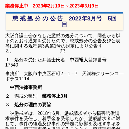
業務停止中 2023年2月10日～2023年3月9日
懲 戒 処 分 の 公 告 2022年3月号 5回
目
大阪弁護士会がなした懲戒の処分について、同会から以
下のとおり通知を受けたので、懲戒処分の公告及び公表
等に関する規程第3条第1号の規定により公告す
る。 記
１ 処分を受けた弁護士
氏名
中西裕人
登録番号
17540
事務所 大阪市中央区石町2－1－7 天満橋グリーンコ―
ポラス1114
中西法律事務所
２ 懲戒の種別
業務停止3月
３
処分の理由の要旨
被懲戒者は、2018年6月、懲戒請求者から損害賠償請
求事件を受任し、着手金を受領したが、懲戒請求者に対
して、事件の経過及び事件の帰趨に影響を及ぼす事項を
報告し、懲戒請求者と協議することなく、懲戒請求者が