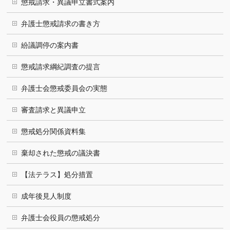
懲戒請求・異議申立書式案内
弁護士懲戒請求の書き方
紛議調停の案内書
懲戒請求綱紀調査の提言
弁護士会懲戒委員会の実態
審査請求と異議申立
懲戒処分関係資料集
棄却された懲戒の議決書
【法テラス】処分措置
成年後見人制度
弁護士会役員の懲戒処分