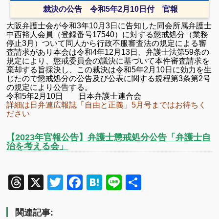
裁決の公告 令和5年2月10日付 官報
大阪弁護士会が令和3年10月3日に告知した同会所属弁護士
中西裕人会員（登録番号17540）に対する懲戒処分（業務
停止3月）ついて同人から行政不服審査法の規定による審
査請求があり本会は令和4年12月13日、弁護士法第59条の
規定により、懲戒委員会の議決に基づいて本件審査請求を
棄却する旨採決し、この裁決は令和5年2月10日に効力を生
じたので懲戒処分の公告及び公表に関する規程第3条第2号
の規定により公告する。
令和5年2月10日 日本弁護士連合会
詳細は日弁連広報誌「自由と正義」5月号まではお待ちく
ださい
【2023年官報公告】弁護士懲戒処分公告「弁護士自
治を考える会」
Threads
X
Twitter
Facebook
Hatena
Line
共
有
関連記事: