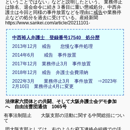
ということではない」などと説明したという。 業務停止
は除名、退会命令に続き３番目に重い懲戒処分。中西弁
護士は今回と同様の事件放置などを理由に
戒告
や業務停
止などの処分を過去に受けている。産経新聞
https://www.sankei.com/article/20211101-
中西裕人弁護士 登録番号17540 処分歴
2013年12月 戒告 怠慢な事件処理
2014年6月 戒告 事件放置
2017年12月 業務停止3月 事件放置
2018年12月 戒告 弁護士会費滞納
2022年3月 業務停止3月 事件放置 ⇒2023年
2月10日 業務停止4月に変更
法律家六団体との共闘、そして大阪弁護士会デモ参加
へ 自由法曹団通信 1065号
有事法制阻止
大阪支部の活動に関する中間総括につい
て
団大阪支部としては、右のような府下連絡会組織での活