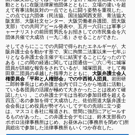
動とともに在阪法律家他団体とともに、立場の違いを超
えて有事法制反対の一点でともに闘う姿勢を重視した。
この点では六団体（民法協、国法協関西支部、青法協大
阪支部、大阪社文センター、大阪労働者弁護団、団大阪
支部）での共同アピール発表や、五月一六日には軍事ジ
ャーナリストの前田哲男氏をお招きしての市民集会を六
団体共催で大成功（一九〇名）させることができた。
そしてさらにここでの共闘で得られたエネルギーが、大
阪弁護士会を動かす形で、実に拘禁二法案以来一七年ぶ
りとなる弁護士会主催デモに結実することになったので
ある（この間の経過に関しては団通信一〇六〇号に城塚
団員が詳細な報告をされているが、城塚団員、そして梅
田章二団員の卓越した指導力とともに、
大阪弁護士会人
権委員会「平和と人権部会」での中西裕人団員、
岩田研
二郎幹事長はじめ弁護士会内で日ごろから地道に活動し
ている各団員の活躍が極めて大きかったことは改めて確
認したい）。この弁護士デモは当初の参加目標を超える
四五〇名の参加を得て大成功した。佐伯照道大阪弁護士
会会長はじめ役員が勢ぞろいしてデモの先頭に立つ姿
は、マスコミ各社に報道され、世間に強烈にアピールす
るものがあった。この弁護士会デモには、鈴木支部長の
ポポロ法律事務所はじめ、お昼休みに(事務所を閉めて)所
員総出で参加した法律事務所もいくつか存在した。