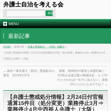
弁護士自治を考える会
MENU
最新記事
HOME
»
最新記事 »
弁護士懲戒処分・（官報）掲載分
»
【弁護士懲戒処分情報】2月24日付官報通算15件目（処分変更）業務停止3月⇒業務停止4月
中西裕人弁護士（大阪）
←
築井一琢弁護士（新潟）懲戒処分の
速報 精神的DV被害も保護対象に
要旨 2023年2月号
DV防止法改正案が閣議決定・もうDV
だとされれば一生子に会えない。虚偽
DVだらけになるのでは？
→
【弁護士懲戒処分情報】2月24日付官報
通算15件目（処分変更）業務停止3月⇒
業務停止4月中西裕人弁護士（大阪）