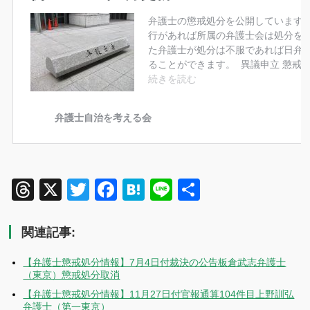
Threads
X
Twitter
Facebook
Hatena
Line
共
有
関連記事:
【弁護士懲戒処分情報】7月4日付裁決の公告板倉武志弁護士
（東京）懲戒処分取消
【弁護士懲戒処分情報】11月27日付官報通算104件目上野訓弘
弁護士（第一東京）