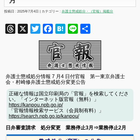
月
投稿日 : 2025年7月4日 | カテゴリー :
弁護士懲戒処分・（官報）掲載分
Threads
X
Twitter
Facebook
Hatena
Line
共
有
弁護士懲戒処分情報 7 月4 日付官報
第一東京弁護士
会・村崎修弁護士懲戒処分変更公告
正確な情報は国立印刷局の「官報」を検索してくださ
い。「インターネット版官報（無料）」
https://kanpou.npb.go.jp/
「官報情報検索サービス（会員制有料）」
https://search.npb.go.jp/kanpou/
日弁審査請求 処分変更 業務停止3月⇒業務停止2月