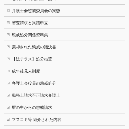
弁護士会懲戒委員会の実態
審査請求と異議申立
懲戒処分関係資料集
棄却された懲戒の議決書
【法テラス】処分措置
成年後見人制度
弁護士会役員の懲戒処分
職務上請求不正請求弁護士
塀の中からの懲戒請求
マスコミ等 紹介された内容