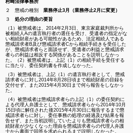
村崎法律事務所
２ 懲戒の種別
業務停止3月（業務停止2月に変更）
３
処分の理由の要旨
（1）被懲戒者は、2014年2月3日、東京家庭裁判所から
被相続人Aの遺言執行者の選任を受け、受遺者の指定がな
い相続財産がある可能性があるため、法定相続人である
懲戒請求者B及び懲戒請求者Cから相続手続きを受任した
が、懲戒請求者らと面談せず、受遺者の利益と懲戒請求
者らの利益は相反する関係があることを説明しなかっ
た。（2）被懲戒者は、上記（1）の相続手続を受任する
に当たり、委任契約書を作成しなかった。
（3）被懲戒者は、上記（1）の遺言執行者として、懲戒
請求者らに対し2014年8月28日頃まで相続財産の目録を
交付せず、また2015年4月30日まで何ら報告をしなかっ
た。
（4）被懲戒者は懲戒請求者らの上記（1）の委任契約に
よる代理人弁護士として、懲戒請求者らから2014年10月
15日頃に解任された後2015年4月30日に報告するまで懲
戒請求者らに対し、委任事務の処理の経過及び結果を報
告せず、また当初説明していたよりも懲戒請求者らの相
続財産が少なくなった理由を懲戒請求者らの代理人弁護
士から書面で回答を求められるまで説明しなかった。