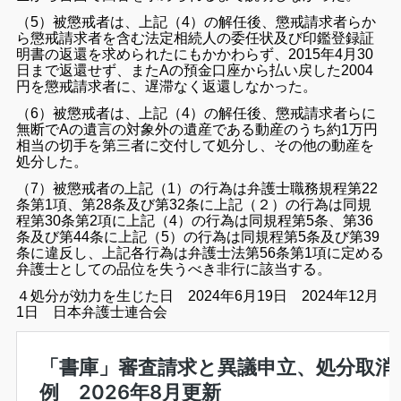
（5）被懲戒者は、上記（4）の解任後、懲戒請求者らか
ら懲戒請求者を含む法定相続人の委任状及び印鑑登録証
明書の返還を求められたにもかかわらず、2015年4月30
日まで返還せず、またAの預金口座から払い戻した2004
円を懲戒請求者に、遅滞なく返還しなかった。
（6）被懲戒者は、上記（4）の解任後、懲戒請求者らに
無断でAの遺言の対象外の遺産である動産のうち約1万円
相当の切手を第三者に交付して処分し、その他の動産を
処分した。
（7）被懲戒者の上記（1）の行為は弁護士職務規程第22
条第1項、第28条及び第32条に上記（２）の行為は同規
程第30条第2項に上記（4）の行為は同規程第5条、第36
条及び第44条に上記（5）の行為は同規程第5条及び第39
条に違反し、上記各行為は弁護士法第56条第1項に定める
弁護士としての品位を失うべき非行に該当する。
４処分が効力を生じた日 2024年6月19日 2024年12月
1日 日本弁護士連合会