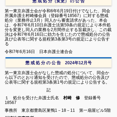
懲 戒 処 分（変更） の 公 告
第一東京弁護士会が令和6年6月19日付けでなした、同会
所属弁護士村崎修会員（登録番号18567）に対する懲戒
処分（業務停止3月）同人から審査請求があった、本会
は、令和7年6月10日弁護士法第59条の規定により本件処
分を変更し同人の業務を2月間停止する旨裁決し、この裁
決は令和7年6月16日に効力を生じたので懲戒処分の公告
及び公表等に関する規程第3条第3号の規定により公告す
る
令和7年6月16日 日本弁護士連合会
懲 戒 処 分 の 公 告 2024年12月号
第一東京弁護士会がなした懲戒の処分について、同会か
ら以下のとおり通知を受けたので、懲戒処分の公告及び
公表等に関する規程第3条第1号の規定により公告する。
記
１ 処分を受けた弁護士氏名
村崎 修
登録番号
18567
事務所 東京都豊島区巣鴨1－18－11 第一扇屋ビル5階