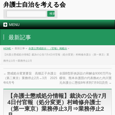
弁護士自治を考える会
MENU
最新記事
HOME
»
最新記事 »
弁護士懲戒処分・（官報）掲載分
»
【弁護士懲戒処分情報】裁決の公告7月4日付官報（処分変更）村崎修弁護士（第一東京）業
務停止3月⇒業務停止2月
←
懲戒処分変更要旨 高畑正子弁護士
全国B型肝炎訴訟の和解金9300万円を
（第二東京）業務停止2月→3月 2025
横領、熊本弁護団の代表務めた内川寛
年6月号
元弁護士に懲役8年求刑7月9日読売
→
【弁護士懲戒処分情報】裁決の公告7月
4日付官報（処分変更）村崎修弁護士
（第一東京）業務停止3月⇒業務停止2