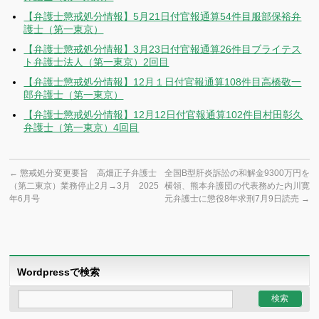
【弁護士懲戒処分情報】5月21日付官報通算54件目服部保裕弁
護士（第一東京）
【弁護士懲戒処分情報】3月23日付官報通算26件目ブライテス
ト弁護士法人（第一東京）2回目
【弁護士懲戒処分情報】12月１日付官報通算108件目高橋敬一
郎弁護士（第一東京）
【弁護士懲戒処分情報】12月12日付官報通算102件目村田彰久
弁護士（第一東京）4回目
←
懲戒処分変更要旨 高畑正子弁護士
全国B型肝炎訴訟の和解金9300万円を
（第二東京）業務停止2月→3月 2025
横領、熊本弁護団の代表務めた内川寛
年6月号
元弁護士に懲役8年求刑7月9日読売
→
Wordpressで検索