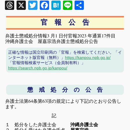
Threads
X
Twitter
Facebook
Hatena
Line
共
有
官 報 公 告
弁護士懲戒処分情報3 月1 日付官報2023 年通算17件目
沖縄弁護士会 屋嘉宗浩弁護士懲戒処分公告
正確な情報は国立印刷局の「官報」を検索してください。「イ
ンターネット版官報（無料）」
https://kanpou.npb.go.jp/
「官報情報検索サービス（会員制有料）」
https://search.npb.go.jp/kanpou/
懲 戒 処 分 の 公 告
弁護士法第64条第63項の規定により下記のとおり公告し
ます。
記
１ 処分をした弁護士会
沖縄弁護士会
２ 処分を受けた弁護士氏名