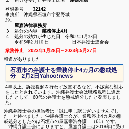
屋嘉宗浩
登録番号
32142
事務所 沖縄県石垣市字登野城
391
屋嘉法律事務所
３ 処分の内容
業務停止4月
４ 処分の効力が生じた日 令和5年1月28日
令和5年2 月10 日 日本弁護士連合会
業務停止 2023年1月28日～2023年5月27日
報道がありました
石垣市の弁護士を業務停止4カ月の懲戒処
分 2月2日Yahoo!news
4年以上、訴訟提起を行わず放置するなど、不誠実な対応
をしたとされています。沖縄弁護士会は職務規程に違反
したとして、60代の弁護士を懲戒処分したと発表しまし
た。
沖縄弁護士会の担当者は「誠に申し訳ございませんでし
た」と述べました。沖縄弁護士会が、業務停止4カ月の懲
戒処分としたのは石垣市の屋嘉宗浩弁護士（61）です。
沖縄弁護士会によりますと、屋嘉弁護士は2018年に受け