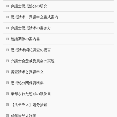
弁護士懲戒処分の研究
懲戒請求・異議申立書式案内
弁護士懲戒請求の書き方
紛議調停の案内書
懲戒請求綱紀調査の提言
弁護士会懲戒委員会の実態
審査請求と異議申立
懲戒処分関係資料集
棄却された懲戒の議決書
【法テラス】処分措置
成年後見人制度