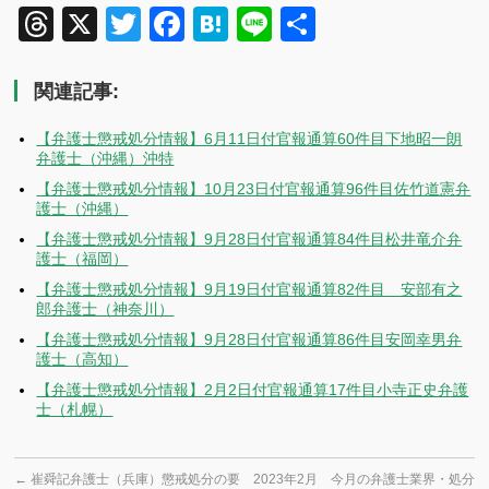
Threads
X
Twitter
Facebook
Hatena
Line
共
有
関連記事:
【弁護士懲戒処分情報】6月11日付官報通算60件目下地昭一朗
弁護士（沖縄）沖特
【弁護士懲戒処分情報】10月23日付官報通算96件目佐竹道憲弁
護士（沖縄）
【弁護士懲戒処分情報】9月28日付官報通算84件目松井竜介弁
護士（福岡）
【弁護士懲戒処分情報】9月19日付官報通算82件目 安部有之
郎弁護士（神奈川）
【弁護士懲戒処分情報】9月28日付官報通算86件目安岡幸男弁
護士（高知）
【弁護士懲戒処分情報】2月2日付官報通算17件目小寺正史弁護
士（札幌）
←
崔舜記弁護士（兵庫）懲戒処分の要
2023年2月 今月の弁護士業界・処分