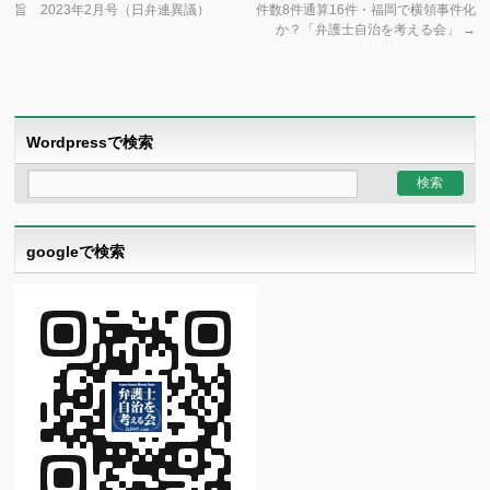
旨 2023年2月号（日弁連異議）
件数8件通算16件・福岡で横領事件化
か？「弁護士自治を考える会」
→
Wordpressで検索
googleで検索