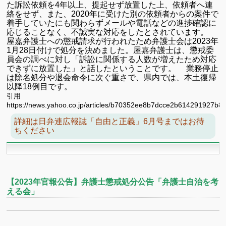
た訴訟依頼を4年以上、提起せず放置した上、依頼者へ連
絡をせず、また、2020年に受けた別の依頼者からの案件で
着手していたにも関わらずメールや電話などの進捗確認に
応じることなく、不誠実な対応をしたとされています。
屋嘉弁護士への懲戒請求が行われたため弁護士会は2023年
1月28日付けで処分を決めました。屋嘉弁護士は、懲戒委
員会の調べに対し「訴訟に関係する人数が増えたため対応
できずに放置した」と話したということです。 業務停止
は除名処分や退会命令に次ぐ重さで、県内では、本土復帰
以降18例目です。
引用
https://news.yahoo.co.jp/articles/b70352ee8b7dcce2b614291927b
詳細は日弁連広報誌「自由と正義」6月号まではお待
ちください
【2023年官報公告】弁護士懲戒処分公告「弁護士自治を考
える会」