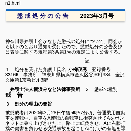
n1.html
懲 戒 処 分 の 公 告
2023年3月号
神奈川県弁護士会がなした懲戒の処分について、同会か
ら以下のとおり通知を受けたので、懲戒処分の公告及び
公表等に関する規程第3条第1号の規定により公告する。
記
１ 処分を受けた弁護士氏名
小栁茂秀
登録番号
33166
事務所 神奈川県横浜市金沢区谷津町384 金沢
文庫第1京急ビル3階
弁護士法人横浜みなと法律事務所
２ 懲戒の種別
戒 告
３
処分の理由の要旨
被懲戒者は2020年3月28日午後5時57分頃、普通乗用自動
車を運転中、自車をA運転の自転車に衝突させてAをボン
ネットに乗り上げさせた上、路上に転倒させ、Aに右膝打
撲の傷害を負わせる交通事故を起こしAにけがの有無を尋