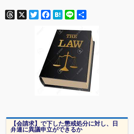
Threads
X
Twitter
Facebook
Hatena
Line
共
有
【会請求】で下した懲戒処分に対し、日
弁連に異議申立ができるか