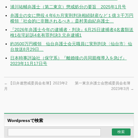
浦川祐輔弁護士（第二東京）懲戒処分の要旨 2025年1月号
弁護士の女に懲役４年6カ月実刑判決相続財産など１億３千万円
横領「社会的に非難されるべき」斎村美由紀弁護士…
『2026年弁護士今年の逮捕者・判決』6月25日逮捕者4名書類送
検1在宅起訴4名有罪判決3.元弁逮捕1
約3500万円横領 仙台弁護士会元職員に実刑判決〈仙台市〉仙
台放送8月29日…
日本時事評論社（保守系）『離婚後の共同親権導入を急げ』
2023年11月17日号
←
【日弁連懲戒委員会名簿】2023年2
第一東京弁護士会懲戒委員会名簿
月
2023年3月
→
Wordpressで検索