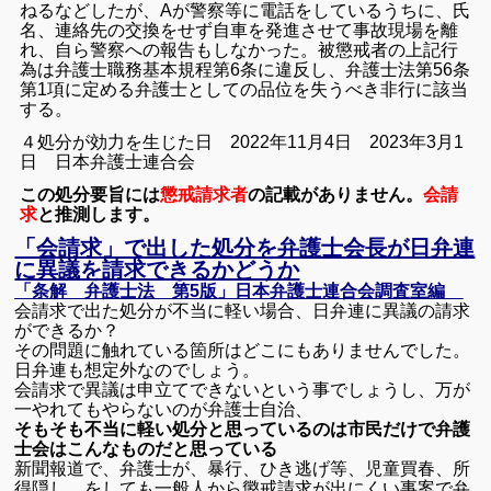
ねるなどしたが、Aが警察等に電話をしているうちに、氏
名、連絡先の交換をせず自車を発進させて事故現場を離
れ、自ら警察への報告もしなかった。
被懲戒者の上記行
為は弁護士職務基本規程第6条に違反し、弁護士法第56条
第1項に定める弁護士としての品位を失うべき非行に該当
する。
４処分が効力を生じた日 2022年11月4日 2023年3月1
日 日本弁護士連合会
この処分要旨には
懲戒請求者
の記載がありません。
会請
求
と推測します。
「会請求」で出した処分を弁護士会長が日弁連
に異議を請求できるかどうか
「条解 弁護士法 第5版」日本弁護士連合会調査室編
会請求で出た処分が不当に軽い場合、日弁連に異議の請求
ができるか？
その問題に触れている箇所はどこにもありませんでした。
日弁連も想定外なのでしょう。
会請求で異議は申立てできないという事でしょうし、万が
一やれてもやらないのが弁護士自治、
そもそも不当に軽い処分と思っているのは市民だけで弁護
士会はこんなものだと思っている
新聞報道で、弁護士が、暴行、ひき逃げ等、児童買春、所
得隠し、をしても一般人から懲戒請求が出にくい事案で弁