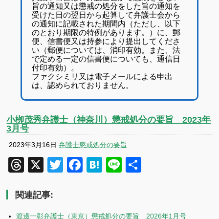
旨の通知又は懲戒の処分をした旨の通知を
受けた日の翌日から起算して弁護士会から
の通知に記載された期間内（ただし、以下
のとおり期限の特例があります。）に、郵
便、信書便又は持参により提出してくださ
い（郵便については、消印有効。また、法
で定める一定の信書便についても、通信日
付印有効）。
ファクシミリ又は電子メールによる申出
は、認められておりません。
小栁茂秀弁護士（神奈川）懲戒処分の要旨 2023年
3月号
2023年3月16日
弁護士懲戒処分の要旨
Threads
X
Twitter
Facebook
Hatena
Line
共
有
関連記事:
渡邊一彰弁護士（東京）懲戒処分の要旨 2026年1月号