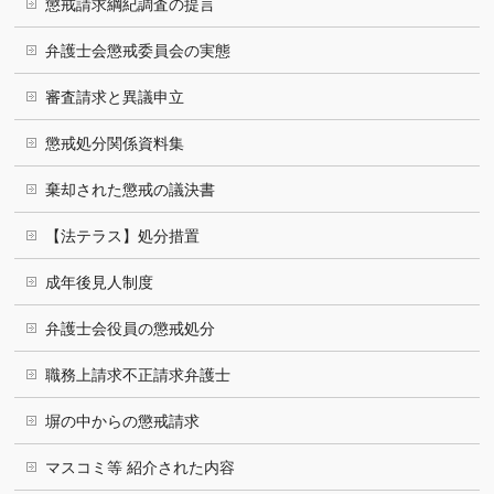
懲戒請求綱紀調査の提言
弁護士会懲戒委員会の実態
審査請求と異議申立
懲戒処分関係資料集
棄却された懲戒の議決書
【法テラス】処分措置
成年後見人制度
弁護士会役員の懲戒処分
職務上請求不正請求弁護士
塀の中からの懲戒請求
マスコミ等 紹介された内容