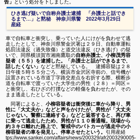
告」
という処分を下しました。
ひき逃げ疑いで自称弁護士逮捕 「弁護士と話でき
るまで…」と黙秘 神奈川県警 2022年3月29日
産経
車で自転車と衝突し、乗っていた人にけがを負わせて逃
走したとして、神奈川県警金沢署は２９日、自動車運転
処罰法違反（過失致傷）と道交法違反（ひき逃げ）の疑
いで、同県横須賀市湘南鷹取の
自称弁護士、小柳茂秀容
疑者（５５）を逮捕した。
「弁護士と話ができるまで、
話したくない」
などと黙秘している。 逮捕容疑は２８
日午後５時５５分ごろ、横浜市金沢区寺前の、信号機が
設置されている市道丁字路交差点を右折する際、横断歩
道を自転車で渡っていた大学生の男性（２８）＝同区＝
と衝突し、右ひざの打撲などの軽傷を負わせたが、その
まま逃走したとしている。
同署によると、
小柳容疑者は衝突後に車から降り、男
性に「大丈夫か」などと声をかけたが、男性が「大丈夫
じゃない。警察に連絡する」などと返答すると、再び車
に乗って逃走したため、男性が１１０番通報。現場から
約３キロ離れた路上で、警戒中のパトカーが逃走中の小
柳容疑者の車を発見し、停車させたという。
引用産経
tps://www.sankei.com/affairs/news/200329/afr2003290005-