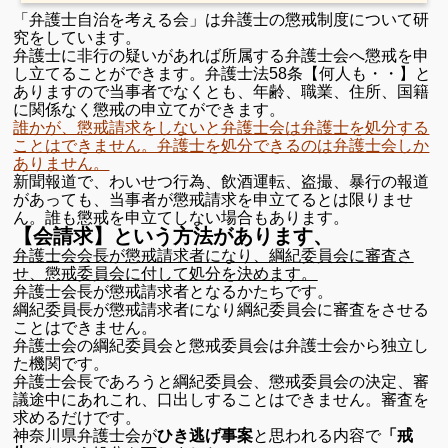
「弁護士自治を考える会」は弁護士の懲戒制度について研
究をしています。
弁護士に非行の疑いがあれば所属する弁護士会へ懲戒を申
し立てることができます。弁護士法58条【何人も・・】と
ありますので当事者でなくとも、年齢、職業、住所、国籍
に関係なく懲戒の申立てができます。
誰かが、懲戒請求をしないと弁護士会は弁護士を処分する
ことはできません。弁護士を処分できるのは弁護士会しか
ありません。
新聞報道で、わいせつ行為、飲酒運転、盗撮、暴行の報道
があっても、当事者が懲戒請求を申立てるとは限りませ
ん。誰も懲戒を申立てしない場合もあります。
【会請求】という方法があります、
弁護士会会長が懲戒請求者になり、綱紀委員会に審査さ
せ、懲戒委員会に付して処分を決めます。
弁護士会長が懲戒請求者となるかたちです。
綱紀委員長が懲戒請求者になり綱紀委員会に審査をさせる
ことはできません。
弁護士会の綱紀委員会と懲戒委員会は弁護士会から独立し
た機関です。
弁護士会長であろうと綱紀委員会、懲戒委員会の決定、審
議途中にあれこれ、口出しすることはできません。審査を
求めるだけです。
神奈川県弁護士会が
ひき逃げ事案
と思われる内容で
「戒