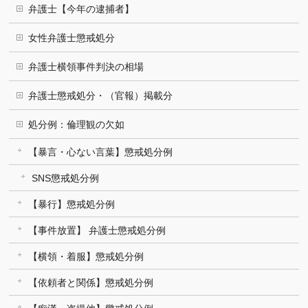
弁護士【今年の逮捕者】
女性弁護士懲戒処分
弁護士横領事件判決の相場
弁護士懲戒処分・（官報）掲載分
処分例：倫理観の欠如
【暴言・心ない言葉】懲戒処分例
SNS懲戒処分例
【暴行】懲戒処分例
【事件放置】 弁護士懲戒処分例
【横領・着服】懲戒処分例
【依頼者と関係】懲戒処分例