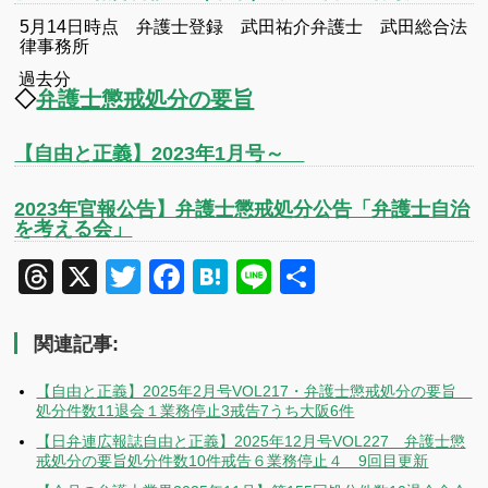
5月14日時点 弁護士登録 武田祐介弁護士 武田総合法
律事務所
過去分
◇
弁護士懲戒処分の要旨
【自由と正義】2023年1月号～
2023年官報公告】弁護士懲戒処分公告「弁護士自治
を考える会」
Threads
X
Twitter
Facebook
Hatena
Line
共
有
関連記事:
【自由と正義】2025年2月号VOL217・弁護士懲戒処分の要旨
処分件数11退会１業務停止3戒告7うち大阪6件
【日弁連広報誌自由と正義】2025年12月号VOL227 弁護士懲
戒処分の要旨処分件数10件戒告６業務停止４ 9回目更新