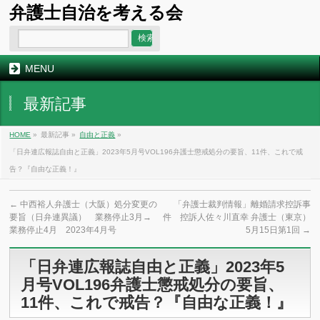
弁護士自治を考える会
MENU
最新記事
HOME
»
最新記事 »
自由と正義
»
「日弁連広報誌自由と正義」2023年5月号VOL196弁護士懲戒処分の要旨、11件、これで戒
告？『自由な正義！』
←
中西裕人弁護士（大阪）処分変更の
「弁護士裁判情報」離婚請求控訴事
要旨（日弁連異議） 業務停止3月→
件 控訴人佐々川直幸 弁護士（東京）
業務停止4月 2023年4月号
5月15日第1回
→
「日弁連広報誌自由と正義」2023年5
月号VOL196弁護士懲戒処分の要旨、
11件、これで戒告？『自由な正義！』