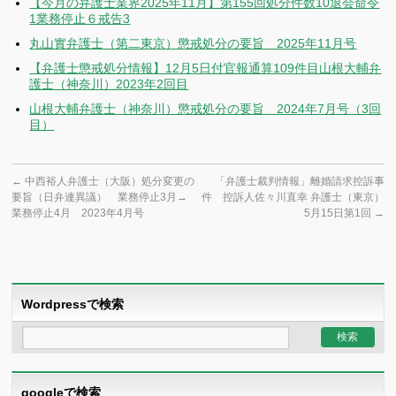
【今月の弁護士業界2025年11月】第155回処分件数10退会命令
1業務停止６戒告3
丸山實弁護士（第二東京）懲戒処分の要旨 2025年11月号
【弁護士懲戒処分情報】12月5日付官報通算109件目山根大輔弁
護士（神奈川）2023年2回目
山根大輔弁護士（神奈川）懲戒処分の要旨 2024年7月号（3回
目）
←
中西裕人弁護士（大阪）処分変更の
「弁護士裁判情報」離婚請求控訴事
要旨（日弁連異議） 業務停止3月→
件 控訴人佐々川直幸 弁護士（東京）
業務停止4月 2023年4月号
5月15日第1回
→
Wordpressで検索
googleで検索