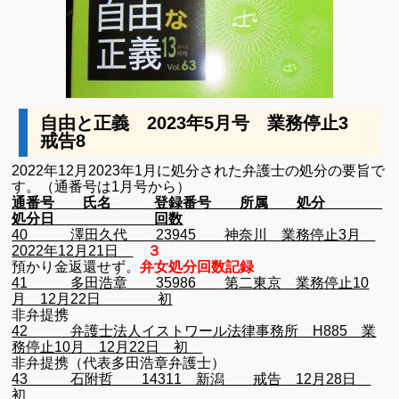
自由と正義 2023年5月号 業務停止3
戒告8
2022年12月2023年1月に処分された弁護士の処分の要旨で
す。（通番号は1月号から）
通番号 氏名 登録番号 所属 処分
処分日 回数
40 澤田久代 23945 神奈川 業務停止3月
2022年12月21日
３
預かり金返還せず。
弁女処分回数記録
41 多田浩章 35986 第二東京 業務停止10
月 12月22日 初
非弁提携
42 弁護士法人イストワール法律事務所 H885 業
務停止10月 12月22日 初
非弁提携（代表多田浩章弁護士）
43 石附哲 14311 新潟 戒告 12月28日
初