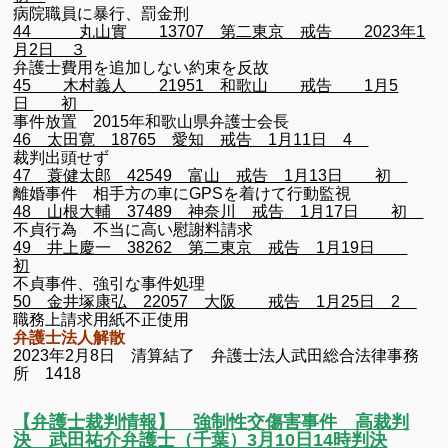
病院職員に暴行、罰金刑
44 丸山實 13707 第二東京 戒告 2023年1
月2日 ３
弁護士費用を追加しない約束を反故
45 木村義人 21951 和歌山 戒告 1月5
日 初
事件放置 2015年和歌山県弁護士会長
46 太田寛 18765 愛知 戒告 1月11日 4
裁判出頭せず
47 蓑健太郎 42549 富山 戒告 1月13日 初
離婚事件 相手方の車にGPSを着けて行動監視
48 山根大輔 37489 神奈川 戒告 1月17日 初
不貞行為 不当に高い慰謝料請求
49 井上慶一 38262 第二東京 戒告 1月19日
初
不貞事件、強引な事件処理
50 金井塚康弘 22057 大阪 戒告 1月25日 2
職務上請求用紙不正使用
弁護士法人解散
2023年2月8日 清算結了 弁護士法人武田総合法律事務
所 1418
【弁護士裁判情報】 強制性交傷害事件 高裁判
決 武田祐介弁護士（千葉）3月10日14時判決