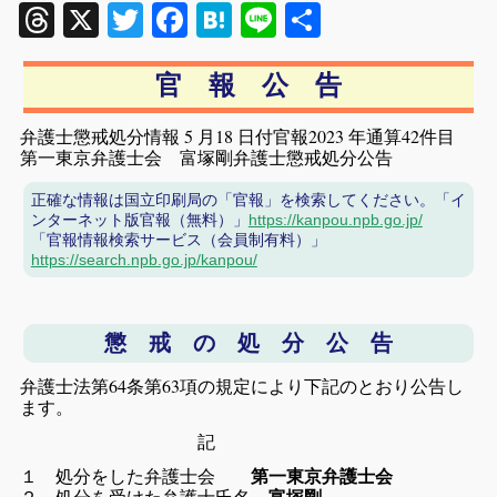
Threads
X
Twitter
Facebook
Hatena
Line
共
有
官 報 公 告
弁護士懲戒処分情報 5 月18 日付官報2023 年通算42件目
第一東京弁護士会 富塚剛弁護士懲戒処分公告
正確な情報は国立印刷局の「官報」を検索してください。「イ
ンターネット版官報（無料）」
https://kanpou.npb.go.jp/
「官報情報検索サービス（会員制有料）」
https://search.npb.go.jp/kanpou/
懲 戒 の 処 分 公 告
弁護士法第64条第63項の規定により下記のとおり公告し
ます。
記
１ 処分をした弁護士会
第一東京弁護士会
２ 処分を受けた弁護士氏名