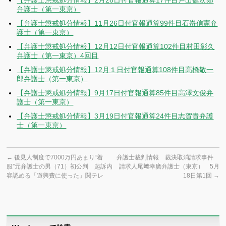
【弁護士懲戒処分情報】2月28日付官報通算17件目戸出健次郎
弁護士（第一東京）
【弁護士懲戒処分情報】11月26日付官報通算99件目石嵜信憲弁
護士（第一東京）
【弁護士懲戒処分情報】12月12日付官報通算102件目村田彰久
弁護士（第一東京）4回目
【弁護士懲戒処分情報】12月１日付官報通算108件目高橋敬一
郎弁護士（第一東京）
【弁護士懲戒処分情報】9月17日付官報通算85件目高澤文俊弁
護士（第一東京）
【弁護士懲戒処分情報】3月19日付官報通算24件目志賀貴弁護
士（第一東京）
←
後見人制度で7000万円あまり“着
弁護士裁判情報 裁決取消請求事件
服”元弁護士の男（71）初公判 起訴内
請求人尾﨑幸廣弁護士（東京） 5月
容認める「遊興費に使った」関テレ
18日第1回
→