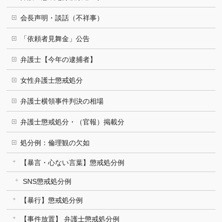
会長声明・談話（不祥事）
「依頼者見舞金」公告
弁護士【今年の逮捕者】
女性弁護士懲戒処分
弁護士横領事件判決の相場
弁護士懲戒処分・（官報）掲載分
処分例：倫理観の欠如
【暴言・心ない言葉】懲戒処分例
SNS懲戒処分例
【暴行】懲戒処分例
【事件放置】 弁護士懲戒処分例