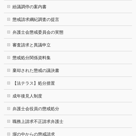
紛議調停の案内書
懲戒請求綱紀調査の提言
弁護士会懲戒委員会の実態
審査請求と異議申立
懲戒処分関係資料集
棄却された懲戒の議決書
【法テラス】処分措置
成年後見人制度
弁護士会役員の懲戒処分
職務上請求不正請求弁護士
塀の中からの懲戒請求