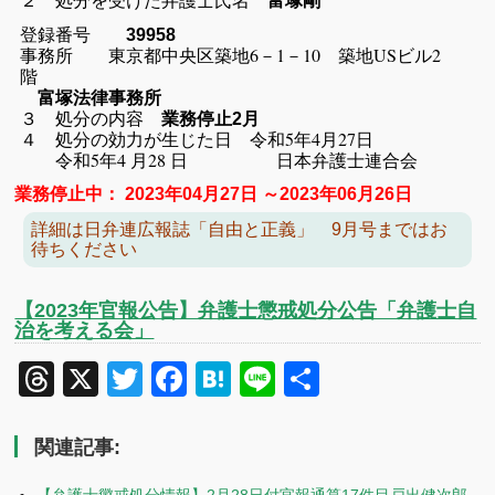
富塚剛
登録番号
39958
事務所 東京都中央区築地6－1－10 築地USビル2
階
富塚法律事務所
３ 処分の内容
業務停止2月
４ 処分の効力が生じた日 令和5年4月27日
令和5年4 月28 日 日本弁護士連合会
業務停止中： 2023年04月27日 ～2023年06月26日
詳細は日弁連広報誌「自由と正義」 9月号まではお
待ちください
【2023年官報公告】弁護士懲戒処分公告「弁護士自
治を考える会」
Threads
X
Twitter
Facebook
Hatena
Line
共
有
関連記事: