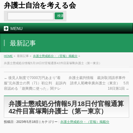
弁護士自治を考える会
MENU
最新記事
HOME
»
最新記事 »
弁護士懲戒処分・（官報）掲載分
»
弁護士懲戒処分情報5月18日付官報通算42件目富塚剛弁護士（第一東京）
←
後見人制度で7000万円あまり“着
弁護士裁判情報 裁決取消請求事件
服”元弁護士の男（71）初公判 起訴内
請求人尾﨑幸廣弁護士（東京） 5月
容認める「遊興費に使った」関テレ
18日第1回
→
弁護士懲戒処分情報5月18日付官報通算
42件目富塚剛弁護士（第一東京）
投稿日 : 2023年5月18日 | カテゴリー :
弁護士懲戒処分・（官報）掲載分