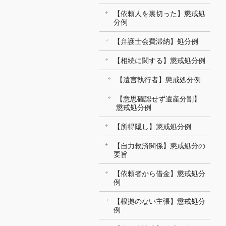
【依頼人を裏切った】懲戒処
分例
【弁護士会費滞納】処分例
【相続に関する】懲戒処分例
【遺言執行者】懲戒処分例
【意思確認せず遺産分割】
懲戒処分例
【所得隠し】懲戒処分例
【自力救済関係】懲戒処分の
要旨
【依頼者から借金】懲戒処分
例
【根拠のない主張】懲戒処分
例