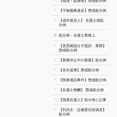
【痴漢・盗撮他】懲戒処分例
【守秘義務違反】懲戒処分例
【成年後見人】 弁護士戒処
分例
処分例：弁護士業務上
【意思確認せず提訴、業務】
懲戒処分例
【業務停止中の業務】処分例
【非弁提携】懲戒処分例
【医療過誤事件】懲戒処分例
【弁護士報酬】 懲戒処分例
【国選弁護人】処分例と記事
【判決文・証拠委任状偽造】
処分例