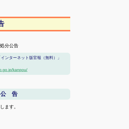
告
処分公告
「インターネット版官報（無料）」
b.go.jp/kanpou/
 公 告
告します。