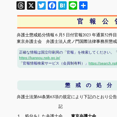
Threads
X
Twitter
Facebook
Hatena
Line
共
有
官 報 公 
弁護士懲戒処分情報 6 月5 日付官報2023 年通算52件目
東京弁護士会 弁護士法人虎ノ門国際法律事務所懲戒
正確な情報は国立印刷局の「官報」を検索してください。
https://kanpou.npb.go.jp/
「官報情報検索サービス（会員制有料）」
https://search.np
懲 戒 の 処 分
弁護士法第64条第63項の規定により下記のとおり公
記
１ 処分をした弁護士会
東京弁護士会