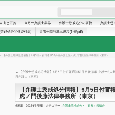
自由と正義
今月の弁護士業界
弁護士懲戒処分の要旨
弁護士懲
[懲戒処分関係資料集]
弁護士職務基本規程(外部pdf)
»
【弁護士懲戒処分情報】6月5日付官報通算52件目弁護士法人虎ノ門後藤法律事務所（東京）
←
【弁護士懲戒処分情報】6月5日付官報通算51件目後藤孝
弁護士3人
典弁護士（東京）
【弁護士懲戒処分情報】6月5日付官報
虎ノ門後藤法律事務所（東京）
投稿日 : 2023年6月5日 | カテゴリー :
弁護士懲戒処分・（官報）掲載分