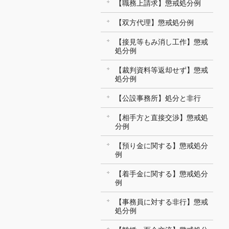
【職務上請求】懲戒処分例
【双方代理】懲戒処分例
【接見等もみ消し工作】懲戒
処分例
【裁判資料等返却せず】懲戒
処分例
【公設事務所】処分と非行
【相手方と直接交渉】懲戒処
分例
【預り金に関する】懲戒処分
例
【着手金に関する】懲戒処分
例
【事務員に対する非行】懲戒
処分例