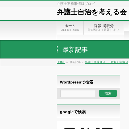
弁護士不祥事情報ブログ
弁護士自治を考える会
ホーム
官報 掲載分
JLFMT.com
懲戒処分（官報）より
最新記事
HOME
»
最新記事 »
弁護士懲戒処分・（官報）掲載分
Wordpressで検索
googleで検索