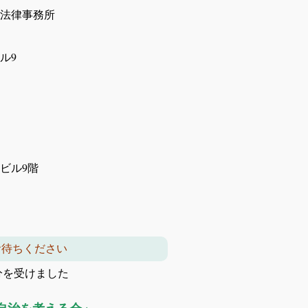
際法律事務所
ル9
第11東洋海事ビル9階
お待ちください
分を受けました