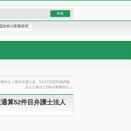
戒請求の実務研究
業務停止＝東京弁護士会 5月27日読売都内版
法人と併せて5件の業務停止
→
通算52件目弁護士法人