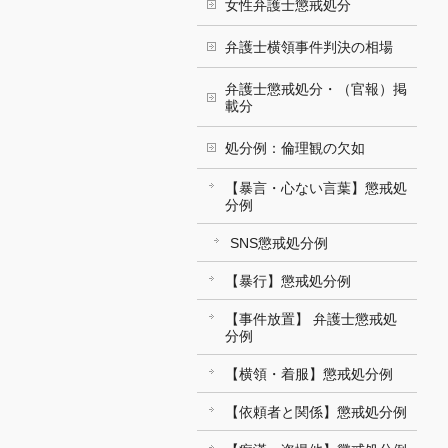
女性弁護士懲戒処分
弁護士横領事件判決の相場
弁護士懲戒処分・（官報）掲
載分
処分例：倫理観の欠如
【暴言・心ない言葉】懲戒処
分例
SNS懲戒処分例
【暴行】懲戒処分例
【事件放置】 弁護士懲戒処
分例
【横領・着服】懲戒処分例
【依頼者と関係】懲戒処分例