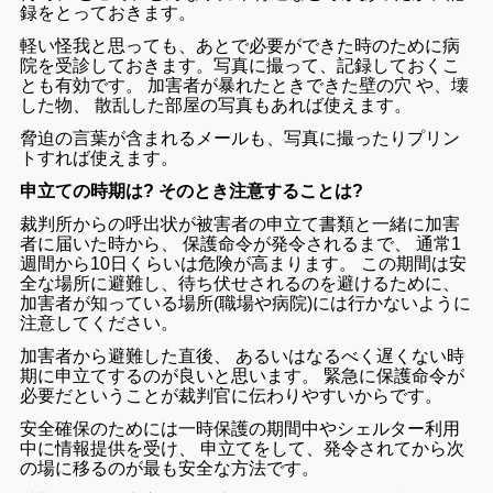
録
を
とっ
て
おき
ます
。
軽い
怪我
と
思っ
て
も
、
あとで
必要
が
でき
た
時
の
ため
に
病
院
を
受診
し
て
おき
ます
。
写真
に
撮っ
て
、
記録
し
て
おく
こ
と
も
有効
です
。
加害
者
が
暴れ
た
とき
でき
た
壁
の
穴
や
、
壊
し
た
物
、
散乱
し
た
部屋
の
写真
も
あれ
ば
使え
ます
。
脅迫
の
言葉
が
含ま
れるメール
も
、
写真
に
撮っ
たり
プリン
ト
すれ
ば
使え
ます
。
申立ての時期は? そのとき注意することは?
裁判所
から
の
呼出
状が
被害
者
の
申立
て
書類
と
一緒
に
加害
者
に
届い
た
時
から
、
保
護
命令
が
発令
さ
れる
まで
、
通常
1
週間
から
10
日
くらい
は
危険
が
高まり
ます
。
この
期間
は
安
全
な
場所
に
避難
し
、
待ち伏せ
さ
れる
の
を
避ける
ため
に
、
加害
者
が
知っ
て
いる
場
所
(
職場
や
病院
)
に
は
行か
ない
よう
に
注意
し
て
ください
。
加害
者
から
避難
した
直後
、
あるいは
なるべく
遅く
ない
時
期
に
申立
て
する
の
が
良い
と
思
い
ます
。
緊急
に
保護
命令
が
必要
だ
という
こと
が
裁判官
に
伝わりやすい
から
です
。
安全
確保
の
ため
に
は
一時
保護
の
期間
中
や
シェルター
利用
中
に
情報
提供
を
受け
、
申
立て
を
し
て
、
発令
さ
れ
て
から
次
の
場
に
移る
の
が
最も
安全
な
方法
です
。