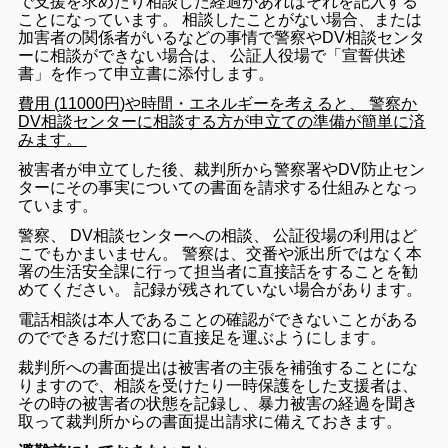
で
支援
を
求め
たり
相談
し
た
経過
が
あれ
ば
それ
を
記入
する
こと
に
なっ
て
い
ます
。
相談
し
た
こと
が
ない
場合
、
また
は
加害
者
の
関係
者
が
いる
など
の
事情
で
警察
や
DV
相談
センタ
ー
に
相談
が
でき
ない
場
合
は
、
公証
人
役場
で
「
宣誓
供述
書
」
を
作っ
て
申立
書
に
添付
し
ます
。
費用
(
11000
円
)
や
時間
・
エネルギー
を
考える
と
、
警察
か
DV
相談
センター
に
相談
す
る
方
が
申
立て
の
準備
が
簡単
に
済
み
ます
。
被害
者
が
申
立て
し
た
後
、
裁判所
から
警察
署
や
DV
防止
セン
ター
に
その
事実
に
つい
て
の
書面
を
請求
する
仕組み
と
なっ
て
い
ます
。
警察
、
DV
相談
センター
へ
の
相談
、
公証
役場
の
利用
は
ど
こ
でも
かまい
ませ
ん
。
警察
は
、
交番
や
派出所
で
は
なく
本
署
の
生活
安全
課
に
行っ
て
担当
者
に
直接
話
を
する
こと
を
勧
め
て
ください
。
記録
が
残さ
れ
て
い
ない
場合
が
あり
ます
。
電話
相談
は
本人
で
ある
こと
の
確認
が
でき
ない
こと
が
ある
ので
できるだけ
窓口
に
直接
足
を
運ぶ
よう
に
し
ます
。
裁判所
へ
の
書面
提出
は
被害
者
の
主張
を
補強
する
こと
に
な
り
ます
ので
、
相談
を
受け
たり
一時
保護
を
し
た
支援
者
は
、
その
時
の
被害
者
の
状態
を
記録
し
、
暴力
被害
の
経過
を聞き
取っ
て
裁判所
から
の
書面
提出
請求
に
備え
て
おき
ます
。