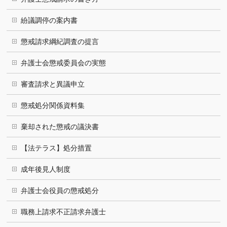
紛議調停の案内書
懲戒請求綱紀調査の提言
弁護士会懲戒委員会の実態
審査請求と異議申立
懲戒処分関係資料集
棄却された懲戒の議決書
【法テラス】処分措置
成年後見人制度
弁護士会役員の懲戒処分
職務上請求不正請求弁護士