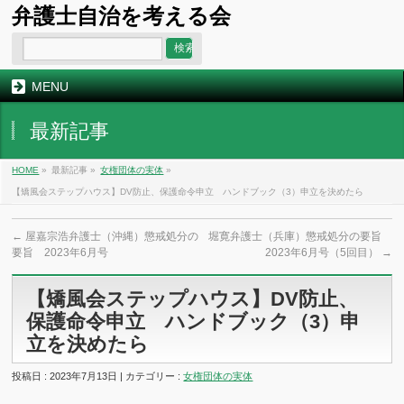
弁護士自治を考える会
MENU
最新記事
HOME
»
最新記事 »
女権団体の実体
»
【矯風会ステップハウス】DV防止、保護命令申立 ハンドブック（3）申立を決めたら
←
屋嘉宗浩弁護士（沖縄）懲戒処分の
堀寛弁護士（兵庫）懲戒処分の要旨
要旨 2023年6月号
2023年6月号（5回目）
→
【矯風会ステップハウス】DV防止、
保護命令申立 ハンドブック（3）申
立を決めたら
投稿日 : 2023年7月13日 | カテゴリー :
女権団体の実体