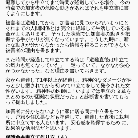
避難
し
て
から
申
立て
まで
時間
が
経過
し
て
いる
場合
、
今
の
時点
で
の
加害
者
の
危険
な
動き
が
あれ
ば
それ
を
申立
書
に
書
く
よう
に
し
ます
。
被害
者
は
避難
し
て
から
、
加害
者
に
見つから
ない
よう
に
と
それ
まで
の
人間
関係
と
は
完全
に
絶縁
し
て
生活
し
て
いる
場
合
が
よく
あり
ます
。
そうした
状態
で
は
加害
者
の
動き
を
把
握
する
手がかり
が
無くなっ
て
い
ます
。
こうした
時
に
、
新
た
な
動き
が
分から
なかっ
たら
情報
を
得る
こと
が
でき
ない
被害
者
の
理由
を
書き
ます
。
また
時間
が
経過
し
て
申立
て
する
時
は
「
避難
直後
は
申
立て
の
気力
も
無くなっ
て
い
た
」
「
迷っ
てい
て
、
なかなか
決心
が
つか
なかっ
た
」
など理由
を
書い
て
おき
ます
。
家
から
避難
し
て
1
年
以上
が
経過
し
、
精神
的
な
ダメージ
が
や
っと
少し
癒さ
れ
て
から
初
めて
申
立て
を
し
て
発令
さ
れ
た
女
性
が
い
ます
。
精神
科
の
医師
に
「
いま
まで
は
申立
の
文章
を
まとめる
の
が
困難
な
状態
だっ
た
」
と
診断
書
を
書い
て
もら
っ
て
提出
し
まし
た
。
加害
者
に
分から
ない
よう
に
家
に
居る
間
に
申立
書
を
つく
り
、
戸籍
や
住民
票
など
も
準
備
し
て
、
避難
し
た
直後
に
裁判
所
に
申立
て
する
人
も
い
ます
。
安心
感
を
確保
する
ため
に
、
効果
的
な
活用
法
だ
と
思い
ます
。
保護命令申立て作り方（４）