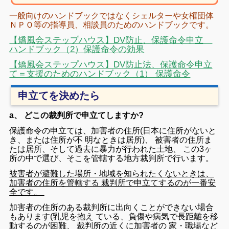
一般向けのハンドブックではなくシェルターや女権団体
ＮＰＯ等の指導員、相談員のためのハンドブックです。
【矯風会ステップハウス】DV防止、保護命令申立
ハンドブック（2）保護命令の効果
【矯風会ステップハウス】DV防止法、保護命令申立
て＝支援のためのハンドブック（1） 保護命令
申立てを決めたら
a、 どこの裁判所で申立てしますか?
保護
命令
の
申
立て
は
、
加害
者
の
住所
(
日本
に
住所
が
ない
と
き
、
または
住所
が
不
明
な
とき
は
居所
)
、
被害
者
の
住所
ま
たは
居所
、
そして
過去
に
暴力
が
行わ
れ
た
土地
、
この
3
ヶ
所
の
中
で
選び
、
そこ
を
管轄
する
地方裁判所
で
行い
ます
。
被害
者
が
避難
し
た
場所
・
地域
を
知ら
れ
たく
ない
とき
は
、
加害
者
の
住所
を
管轄
する
裁判所
で
申立
て
する
の
が
一番
安
全
です
。
加害
者
の
住所
の
ある
裁判所
に
出向く
こと
が
でき
ない
場合
も
あり
ます
(
乳児
を
抱え
て
いる
、
負傷
や
病気
で
長距離
を
移
動
する
の
が
困難
、
裁判所
の
近く
に
加害
者
の
家
・
職場
など