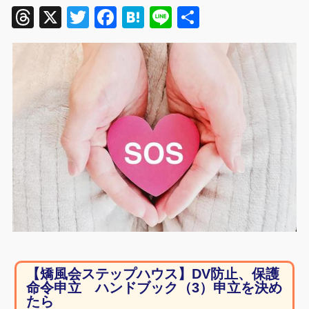
Threads
X
Twitter
Facebook
Hatena
Line
共
有
【矯風会ステップハウス】DV防止、保護
命令申立 ハンドブック（3）申立を決め
たら