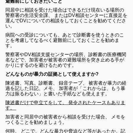
避難前にしておきたいこと
同居
中
に
相談
を
受け
た
場合
は
できるだけ
現在
いる
場所
の
警察
署
の
生活
安全
課
、
または
DV
相談
センター
に
直接
足
を
運ん
で
DV
について
の
相談
を
し
て
おく
こと
を
勧
め
てくださ
い
。
病院
へ
の
受診
について
も
、
あとで
診断
書
を
使う
とき
の
こ
と
を
考慮
して
なるべく
避難
前
に
し
て
おく
こと
を
勧め
ま
す
。
警察
署
や
DV
相談
支援
センター
の
場所
、
診断
書
の
医療
機関
名
など
で
、
加害
者
が
被害
者
の
避難
場所
を
突き止める
手が
かり
に
する
の
を
避ける
ため
です
。
どんなものが暴力の証拠として使えますか?
陳述
書
、
写真
、
診断
書
、
録音
テープ
、
被害
者
が
暴力
の
経
過
を
記し
た
日記
、
メモ
、
加害
者
が
「
これから
は
、
もう
暴
力
は
振るわ
ない
」
と
書い
た
手紙
など
も
使え
ます
。
陳述
書
だけ
で
申
立て
を
し
て
、
発令
さ
れ
た
ケース
も
あり
ま
す
。
加害
者
と
同居
中
の
被害
者
から
相談
を
受け
た
場合
、
メモ
を
つくる
こと
を
勧め
ましょ
う
。
何時
、
どこ
で
、
どんな
暴力
や
脅迫
など
等
が
あっ
た
か
、
記