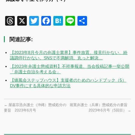
Threads
X
Twitter
Facebook
Hatena
Line
共
有
関連記事:
【2023年8月今月の弁護士業界】事件放置、接見行かない、紛
議調停行かない、SNSで不満解消、丸っと解決…
【2023年弁護士懲戒資料】不祥事報道、当会投稿記事一挙公開
「弁護士自治を考える会」
【矯風会ステップハウス】支援者のためのハンドブック（5）
DV事件にする具体的な申請方法
←
屋嘉宗浩弁護士（沖縄）懲戒処分の
堀寛弁護士（兵庫）懲戒処分の要旨
要旨 2023年6月号
2023年6月号（5回目）
→