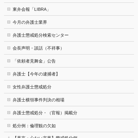
東弁会報「LIBRA」
今月の弁護士業界
弁護士懲戒処分検索センター
会長声明・談話（不祥事）
「依頼者見舞金」公告
弁護士【今年の逮捕者】
女性弁護士懲戒処分
弁護士横領事件判決の相場
弁護士懲戒処分・（官報）掲載分
処分例：倫理観の欠如
【暴言・心ない言葉】懲戒処分例