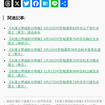
Threads
X
Twitter
Facebook
Hatena
Line
共
有
関連記事:
【弁護士懲戒処分情報】9月22日付官報通算83件目山下智行弁
護士（東京）退会命令
【弁護士懲戒処分情報】8月24日付官報通算76件目石橋忠文弁
護士（神奈川）
【弁護士懲戒処分情報】9月1日付官報通算78件目鈴木亜英弁護
士（東京）
【弁護士懲戒処分情報】1月26日付官報通算15件目杜多洋隆弁
護士（東京）
【弁護士懲戒処分情報】11月1日付官報通算99件目杉山雅浩弁
護士（東京）
【弁護士懲戒処分情報】8月17日付官報通算73件目市川達也弁
護士（東京）
←
無免許運転で逮捕された岩坪哲弁護
【弁護士懲戒処分情報】8月4日付官報