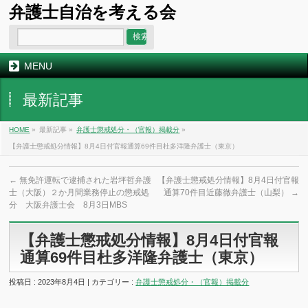
弁護士自治を考える会
MENU
最新記事
HOME
»
最新記事 »
弁護士懲戒処分・（官報）掲載分
»
【弁護士懲戒処分情報】8月4日付官報通算69件目杜多洋隆弁護士（東京）
←
無免許運転で逮捕された岩坪哲弁護
【弁護士懲戒処分情報】8月4日付官報
士（大阪）２か月間業務停止の懲戒処
通算70件目近藤徹弁護士（山梨）
→
分 大阪弁護士会 8月3日MBS
【弁護士懲戒処分情報】8月4日付官報
通算69件目杜多洋隆弁護士（東京）
投稿日 : 2023年8月4日 | カテゴリー :
弁護士懲戒処分・（官報）掲載分