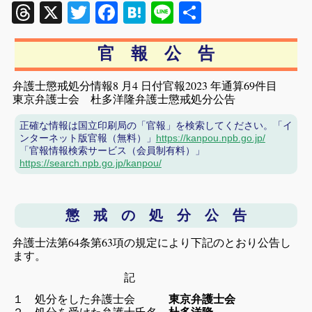
Threads
X
Twitter
Facebook
Hatena
Line
共
有
官 報 公 告
弁護士懲戒処分情報8 月4 日付官報2023 年通算69件目
東京弁護士会 杜多洋隆弁護士懲戒処分公告
正確な情報は国立印刷局の「官報」を検索してください。「イ
ンターネット版官報（無料）」
https://kanpou.npb.go.jp/
「官報情報検索サービス（会員制有料）」
https://search.npb.go.jp/kanpou/
懲 戒 の 処 分 公 告
弁護士法第64条第63項の規定により下記のとおり公告し
ます。
記
１ 処分をした弁護士会
東京弁護士会
２ 処分を受けた弁護士氏名