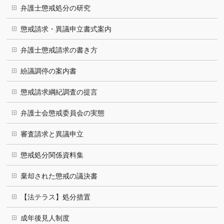
弁護士懲戒処分の研究
懲戒請求・異議申立書式案内
弁護士懲戒請求の書き方
紛議調停の案内書
懲戒請求綱紀調査の提言
弁護士会懲戒委員会の実態
審査請求と異議申立
懲戒処分関係資料集
棄却された懲戒の議決書
【法テラス】処分措置
成年後見人制度