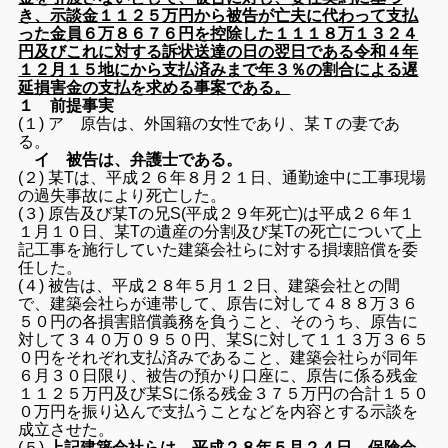
き、示談金１１２５万円から被告が亡夫に代わって支払
った金員６万８６７６円を控除した１１１８万１３２４
円及びこれに対する訴状送達の日の翌日である令和４年
１２月１５地にから支払済みまで年３％の割合による遅
延損害金の支払を求める事案である。
１ 前提事実
(１) ア 原告は、外国籍の女性であり、某Ｔの妻であ
る。
イ 被告は、弁護士である。
(２) 某Tは、平成２６年８月２１日、通勤途中に工事現場
の過失事故により死亡した。
(３) 原告及び某Tの兄S(平成２９年死亡)は平成２６年１
１月１０日、某Tの遺産の分割及び某Tの死亡について上
記工事を施行していた建築会社らに対する損壊賠償を委
任した。
(４) 被告は、平成２８年５月１２日、建築会社との間
で、建築会社らが連帯して、原告に対して４８８万３６
５０円の各損害賠償義務を負うこと、そのうち、原告に
対して３４０万０９５０円、某Sに対して１１３万３６５
０円をそれぞれ支払済みであること、建築会社らが同年
６月３０日限り、被告の預かり口座に、原告に係る残金
１１２５万円及び某Sに係る残金３７５万円の合計１５０
０万円を振り込んで支払うことなどを内容とする示談を
成立させた。
(５)
上記建築会社らは、平成２８年５月２４日、保険会