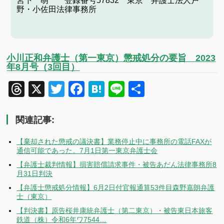
宮下 萌 登録番号57832 東京 弁護士法人戸
野・小佐田法律事務所
小川正和弁護士（第一東京）懲戒処分の要旨 2023
年8月号（3回目）
Threads
X
Twitter
Facebook
Hatena
Line
共
有
関連記事:
【棄却された懲戒の議決書】業務停止中に事務所の電話FAXが
通信可能であった。7月1日第一東京弁護士会
【弁護士裁判情報】損害賠償請求事件・被告あだん法律事務所8
月31日判決
【弁護士懲戒処分情報】6月2日付官報通算53件目森野嘉朗弁護
士（東京）
【判決書】原告桜井康統弁護士（第二東京）・被告東日本旅客
鉄道（株）令和6年ワ7544…