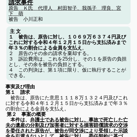
請求事件
原告 Ｋ氏 代理人 村田智子、我孫子 理良、宮
下 萌
被告 小川正和
主 文
１ 被告は、原告に対し、１０６９万６３７４円及び
これに対する令和４年１２月１５日から支払済みまで
年３％の割合による金員を支払え
。
２ 原告のその余の請求を棄却する。
３ 訴訟費用は、これを25分し、その１を原告の負担
とし、その余を被告の負担とする。
４ この判決は、第１項に限り、仮に執行することが
できる。
事実及び理由
第１ 請求
被告は、原告にた意思１１１８万１３２４円及びこれ
に対する令和４年１２月１５日から支払済みまで年３％
の割合による金員を支払え。
第２ 事案の概要
本件は、
弁護士である被告に対し、事故で死亡した亡
夫の遺産の分割及び加害者に対する損害賠償請求の交渉
を委任された原告が、被告が同交渉により受領した示談
金を引渡さないとして、被告に対し、委任契約に基づ