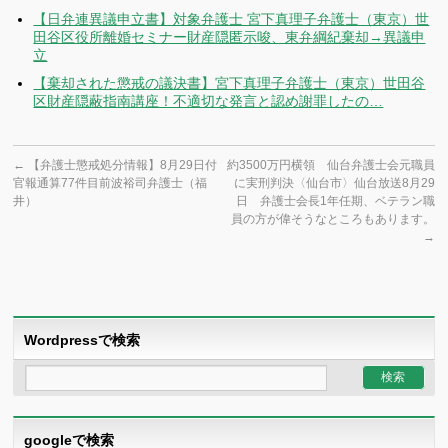
【日弁連異議申立書】対象弁護士 宮下真理子弁護士（東京）世
田谷区役所離婚セミナー財産隠匿示唆、東弁綱紀棄却→異議申
立
【棄却された懲戒の議決書】宮下真理子弁護士（東京）世田谷
区財産隠蔽指南講座！不適切な発言と認め謝罪したの…
←
【弁護士懲戒処分情報】8月29日付
約3500万円横領 仙台弁護士会元職員
官報通算77件目前波裕司弁護士（福
に実刑判決〈仙台市〉仙台放送8月29
井）
日 弁護士会長1年任期、ベテラン職
員の方が偉そうなところもあります。
→
Wordpressで検索
googleで検索