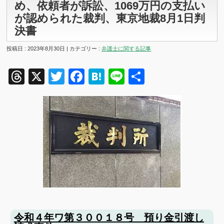
め、依頼者が訴訟、1069万円の支払い
が認められた裁判、東京地裁8月1日判
決書
投稿日 : 2023年8月30日 | カテゴリー :
弁護士に関する記事
Threads
X
Twitter
Facebook
Hatena
Line
共
有
令和４年ワ第３００１８号 預り金引渡し