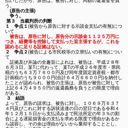
払いしたから、原告は、被告に対し、同額の返還金を負
う。
(原告の主張)
争う。
第３ 当裁判所の判断
１ 争点１
(被告から原告に対する示談金支払の有無)につ
いて
被告は、原告に対し、原告分の示談金１１２５万円に
つき、経費等を控除して支払った旨主張するが、これを
認めるに足りる証拠はない。
２ 争点２
(被告による市民税等の立替払いの有無)につい
て
証拠及び弁論の全趣旨によれは、被告は、平成２８年
６月３日、某Tに代わって、某Tの平成２６年度市・県民
税のうち６３万７６００円及び同年度固定資産税・都市
計画税のうち９０００円(合計６４万６６００円)を納付し
たことが認められ、被告の主張は、原告が被告に対して
上記６４万４９５０円の返還義務を負うとの限度で理由
がある。
３ 結語
よって、原告の請求は、被告に対し、１０６９万６３７
４円及びこれに対する訴状送達の日の翌日である令和４
年１２月１５日から支払済みまで民法所定の年３％の割
合による遅延損害金の支払を求める限度で理由があるか
ら認容し、その余は理由がないから棄却することとし、