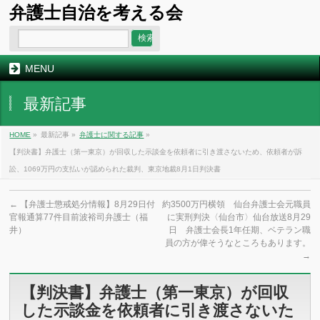
弁護士自治を考える会
MENU
最新記事
HOME
»
最新記事 »
弁護士に関する記事
»
【判決書】弁護士（第一東京）が回収した示談金を依頼者に引き渡さないため、依頼者が訴
訟、1069万円の支払いが認められた裁判、東京地裁8月1日判決書
←
【弁護士懲戒処分情報】8月29日付
約3500万円横領 仙台弁護士会元職員
官報通算77件目前波裕司弁護士（福
に実刑判決〈仙台市〉仙台放送8月29
井）
日 弁護士会長1年任期、ベテラン職
員の方が偉そうなところもあります。
→
【判決書】弁護士（第一東京）が回収
した示談金を依頼者に引き渡さないた