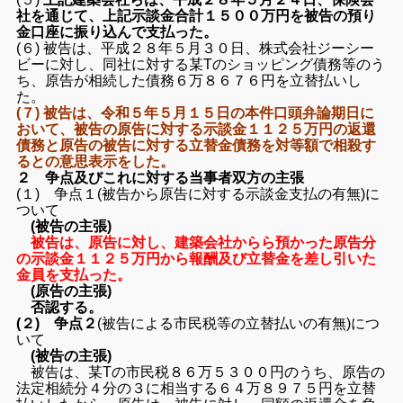
社を通じて、上記示談金合計１５００万円を被告の預り
金口座に振り込んで支払った。
(６) 被告は、平成２８年５月３０日、株式会社ジーシー
ビーに対し、同社に対する某Tのショッピング債務等のう
ち、原告が相続した債務６万８６７６円を立替払いし
た。
(７) 被告は、令和５年５月１５日の本件口頭弁論期日に
おいて、被告の原告に対する示談金１１２５万円の返還
債務と原告の被告に対する立替金債務を対等額で相殺す
るとの意思表示をした。
２ 争点及びこれに対する当事者双方の主張
(１) 争点１(被告から原告に対する示談金支払の有無)に
ついて
(被告の主張)
被告は、原告に対し、建築会社からら預かった原告分
の示談金１１２５万円から報酬及び立替金を差し引いた
金員を支払った。
(原告の主張)
否認する。
(２) 争点２
(被告による市民税等の立替払いの有無)につ
いて
(被告の主張)
被告は、某Tの市民税８６万５３００円のうち、原告の
法定相続分４分の３に相当する６４万８９７５円を立替