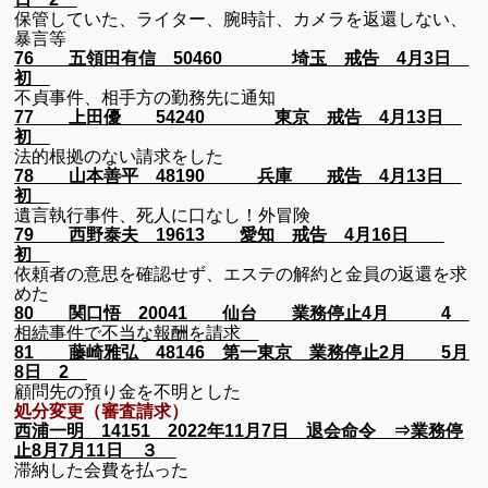
保管していた、ライター、腕時計、カメラを返還しない、
暴言等
76 五領田有信 50460 埼玉 戒告 4月3日
初
不貞事件、相手方の勤務先に通知
77 上田優 54240 東京 戒告 4月13日
初
法的根拠のない請求をした
78 山本善平 48190 兵庫 戒告 4月13日
初
遺言執行事件、死人に口なし！外冒険
79 西野泰夫 19613 愛知 戒告 4月16日
初
依頼者の意思を確認せず、エステの解約と金員の返還を求
めた
80 関口悟 20041 仙台 業務停止4月 4
相続事件で不当な報酬を請求
81 藤崎雅弘 48146 第一東京 業務停止2月 5月
8日 2
顧問先の預り金を不明とした
処分変更（審査請求）
西浦一明 14151 2022年11月7日 退会命令 ⇒業務停
止8月7月11日 ３
滞納した会費を払った