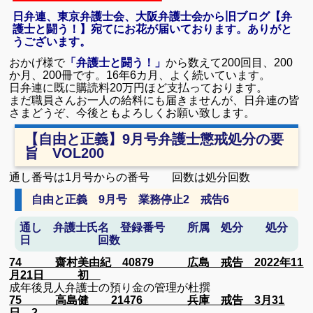
日弁連、東京弁護士会、大阪弁護士会から旧ブログ【弁
護士と闘う！】宛てにお花が届いております。
ありがと
うございます。
おかげ様で
「弁護士と闘う！」
から数えて200回目、200
か月、200冊です。16年6カ月、よく続いています。
日弁連に既に購読料20万円ほど支払っております。
まだ職員さんお一人の給料にも届きませんが、日弁連の皆
さまどうぞ、
今後ともよろしくお願い致します。
【自由と正義】9月号弁護士懲戒処分の要
旨 VOL200
通し番号は1月号からの番号 回数は処分回数
自由と正義 9月号 業務停止2 戒告6
通し 弁護士氏名 登録番号 所属 処分 処分
日 回数
74 齋村美由紀 40879 広島 戒告 2022年11
月21日 初
成年後見人弁護士の預り金の管理が杜撰
75 高島健 21476 兵庫 戒告 3月31
日 2