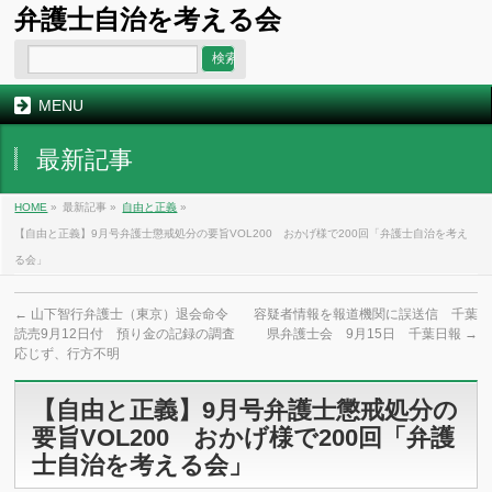
弁護士自治を考える会
MENU
最新記事
HOME
»
最新記事 »
自由と正義
»
【自由と正義】9月号弁護士懲戒処分の要旨VOL200 おかげ様で200回「弁護士自治を考え
る会」
←
山下智行弁護士（東京）退会命令
容疑者情報を報道機関に誤送信 千葉
読売9月12日付 預り金の記録の調査
県弁護士会 9月15日 千葉日報
→
応じず、行方不明
【自由と正義】9月号弁護士懲戒処分の
要旨VOL200 おかげ様で200回「弁護
士自治を考える会」