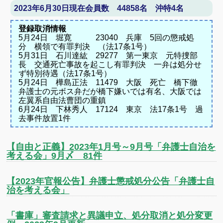
2023年6月30日現在会員数 44858名 沖特4名
登録取消情報
5月24日 堀寛 23040 兵庫 5回の懲戒処
分 横領で有罪判決 （法17条1号）
5月31日 石川達紘 29277 第一東京 元特捜部
長 交通死亡事故を起こし有罪判決 一弁は処分せ
ず特別待遇（法17条1号）
5月24日 樺島正法 11479 大阪 死亡 橋下徹
弁護士の元ボス弁だが橋下嫌いでは有名、大阪では
左翼系自由法曹団の重鎮
6月24日 下林秀人 17124 東京 法17条1号 過
去事件放置1件
【自由と正義】2023年1月号～9月号「弁護士自治を
考える会」9月〆 81件
【2023年官報公告】弁護士懲戒処分公告「弁護士自
治を考える会」
「書庫」審査請求と異議申立、処分取消と処分変更