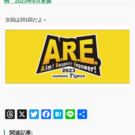
例 2023年9月更新
次回は201回だよ～
Threads
X
Twitter
Facebook
Hatena
Line
共
有
関連記事: