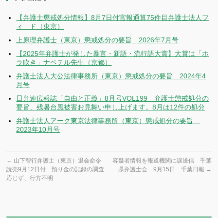
【弁護士懲戒処分情報】8月7日付官報通算75件目弁護士法人フ
ィ―ド（東京）
上原理弁護士（東京）懲戒処分の要旨 2026年7月号
【2025年弁護士が発した暴言・新語・流行語大賞】大賞は「ホ
ラ吹き」ナベテル先生（京都）
弁護士法人大公法律事務所（東京）懲戒処分の要旨 2024年4
月号
日弁連広報誌「自由と正義」8月号VOL199 弁護士懲戒処分の
要旨、残暑台風被害お見舞い申し上げます。8月は12件の処分
弁護士法人アーク東京法律事務所（東京）懲戒処分の要旨
2023年10月号
←
山下智行弁護士（東京）退会命令
容疑者情報を報道機関に誤送信 千葉
読売9月12日付 預り金の記録の調査
県弁護士会 9月15日 千葉日報
→
応じず、行方不明