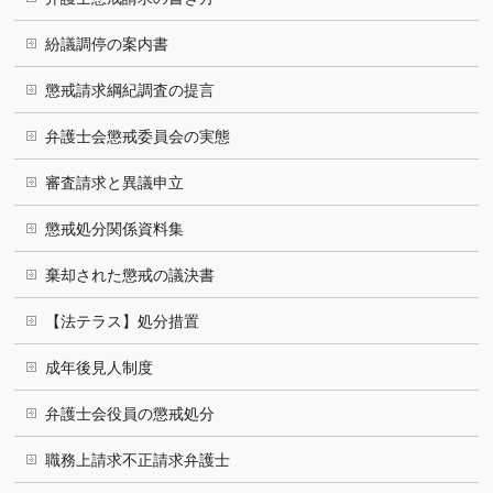
紛議調停の案内書
懲戒請求綱紀調査の提言
弁護士会懲戒委員会の実態
審査請求と異議申立
懲戒処分関係資料集
棄却された懲戒の議決書
【法テラス】処分措置
成年後見人制度
弁護士会役員の懲戒処分
職務上請求不正請求弁護士