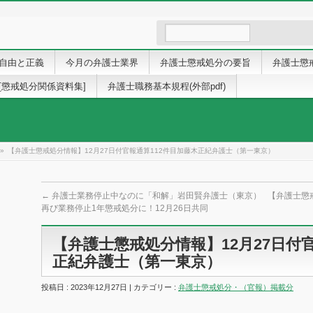
自由と正義
今月の弁護士業界
弁護士懲戒処分の要旨
弁護士懲
[懲戒処分関係資料集]
弁護士職務基本規程(外部pdf)
»
【弁護士懲戒処分情報】12月27日付官報通算112件目加藤木正紀弁護士（第一東京）
←
弁護士業務停止中なのに「和解」岩田賢弁護士（東京）
【弁護士懲
再び業務停止1年懲戒処分に！12月26日共同
【弁護士懲戒処分情報】12月27日付
正紀弁護士（第一東京）
投稿日 : 2023年12月27日 | カテゴリー :
弁護士懲戒処分・（官報）掲載分