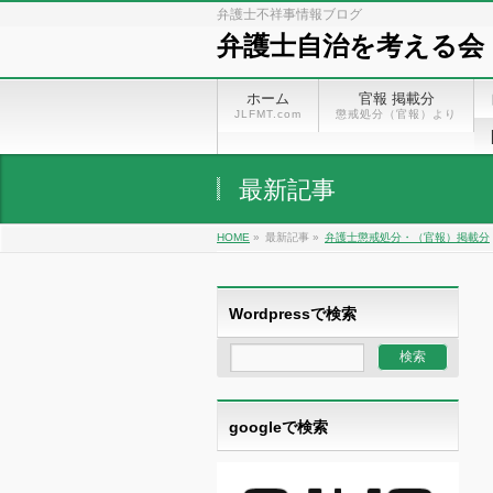
弁護士不祥事情報ブログ
弁護士自治を考える会
ホーム
官報 掲載分
JLFMT.com
懲戒処分（官報）より
最新記事
HOME
»
最新記事 »
弁護士懲戒処分・（官報）掲載分
Wordpressで検索
googleで検索