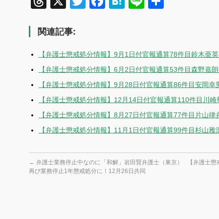
Threads
X
Twitter
Facebook
Hatena
Line
共
有
関連記事:
【弁護士懲戒処分情報】9月1日付官報通算78件目鈴木亜
【弁護士懲戒処分情報】6月2日付官報通算53件目森野嘉
【弁護士懲戒処分情報】9月28日付官報通算86件目安岡幸
【弁護士懲戒処分情報】12月14日付官報通算110件目川
【弁護士懲戒処分情報】8月27日付官報通算77件目片山律
【弁護士懲戒処分情報】11月1日付官報通算99件目杉山雅
←
弁護士業務停止中なのに「和解」岩田賢弁護士（東京）
【弁護士懲
再び業務停止1年懲戒処分に！12月26日共同