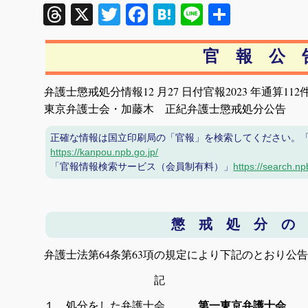
Threads
X
Twitter
Facebook
Hatena
Line
共
有
官 報 公 
弁護士懲戒処分情報12 月27 日付官報2023 年通算112
東京弁護士会・加藤木 正紀弁護士懲戒処分公告
正確な情報は国立印刷局の「官報」を検索してください。
https://kanpou.npb.go.jp/
「官報情報検索サービス（会員制有料）」
https://search.np
懲 戒 処 分 の
弁護士法第64条第63項の規定により下記のとおり公
記
１ 処分をした弁護士会
第一東京弁護士