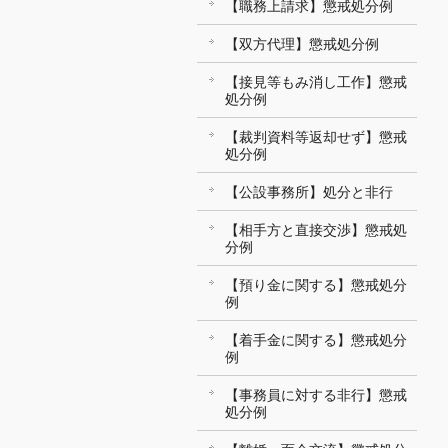
【職務上請求】懲戒処分例
【双方代理】懲戒処分例
【接見等もみ消し工作】懲戒
処分例
【裁判資料等返却せず】懲戒
処分例
【公設事務所】処分と非行
【相手方と直接交渉】懲戒処
分例
【預り金に関する】懲戒処分
例
【着手金に関する】懲戒処分
例
【事務員に対する非行】懲戒
処分例