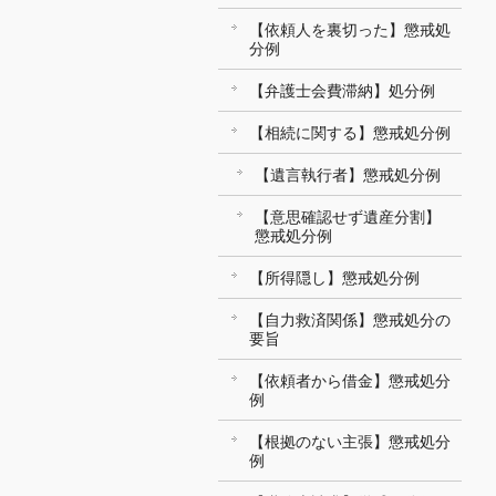
【依頼人を裏切った】懲戒処
分例
【弁護士会費滞納】処分例
【相続に関する】懲戒処分例
【遺言執行者】懲戒処分例
【意思確認せず遺産分割】
懲戒処分例
【所得隠し】懲戒処分例
【自力救済関係】懲戒処分の
要旨
【依頼者から借金】懲戒処分
例
【根拠のない主張】懲戒処分
例