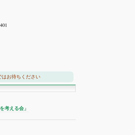
 アイオス虎ノ門401
ではお待ちください
治を考える会」