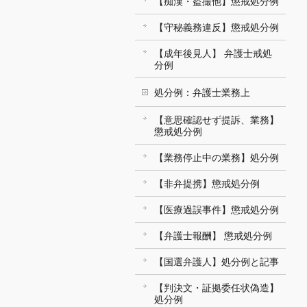
【痴漢・盗撮他】懲戒処分例
【守秘義務違反】懲戒処分例
【成年後見人】 弁護士戒処
分例
処分例：弁護士業務上
【意思確認せず提訴、業務】
懲戒処分例
【業務停止中の業務】処分例
【非弁提携】懲戒処分例
【医療過誤事件】懲戒処分例
【弁護士報酬】 懲戒処分例
【国選弁護人】処分例と記事
【判決文・証拠委任状偽造】
処分例