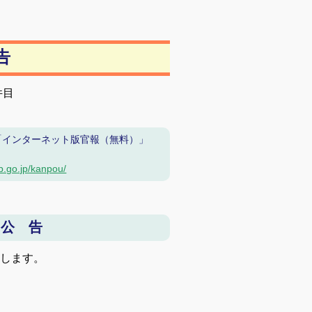
告
件目
「インターネット版官報（無料）」
b.go.jp/kanpou/
 公 告
告します。
会