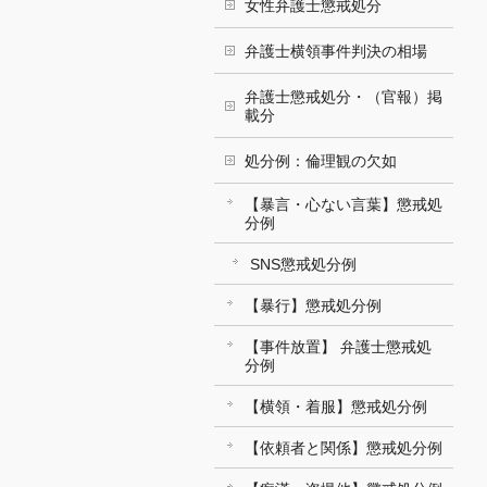
女性弁護士懲戒処分
弁護士横領事件判決の相場
弁護士懲戒処分・（官報）掲
載分
処分例：倫理観の欠如
【暴言・心ない言葉】懲戒処
分例
SNS懲戒処分例
【暴行】懲戒処分例
【事件放置】 弁護士懲戒処
分例
【横領・着服】懲戒処分例
【依頼者と関係】懲戒処分例