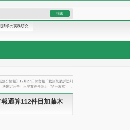
戒請求の実務研究
戒処分情報】12月27日付官報「裁決取消訴訟判
決確定公告」玉里友香弁護士（第一東京）
→
官報通算112件目加藤木