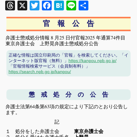
Threads
X
Twitter
Facebook
Hatena
Line
共
有
官 報 公 告
弁護士懲戒処分情報 8 月25 日付官報2025 年通算74件目
東京弁護士会 上野晃弁護士懲戒処分公告
正確な情報は国立印刷局の「官報」を検索してください。「イ
ンターネット版官報（無料）」
https://kanpou.npb.go.jp/
「官報情報検索サービス（会員制有料）」
https://search.npb.go.jp/kanpou/
懲 戒 処 分 の 公 告
弁護士法第64条第63項の規定により下記のとおり公告し
ます。
記
１ 処分をした弁護士会
東京弁護士会
２ 処分を受けた弁護士氏名