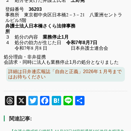
上野晃
登録番号
36203
事務所 東京都中央区日本橋2－3－21 八重洲セントラ
ルビル5階
弁護士法人日本橋さくら法律事務
所
３ 処分の内容
業務停止1月
４ 処分の効力が生じた日
令和7年8月7日
令和7年8 月8 日 日本弁護士連合会
処分理由・非弁提携
会請求・同時に法人も業務停止1月の処分となりました
詳細は日弁連広報誌「自由と正義」2026年１月号まで
はお待ちください
Threads
X
Twitter
Facebook
Hatena
Line
共
有
関連記事: