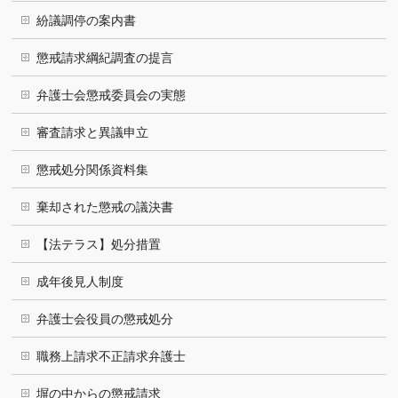
紛議調停の案内書
懲戒請求綱紀調査の提言
弁護士会懲戒委員会の実態
審査請求と異議申立
懲戒処分関係資料集
棄却された懲戒の議決書
【法テラス】処分措置
成年後見人制度
弁護士会役員の懲戒処分
職務上請求不正請求弁護士
塀の中からの懲戒請求