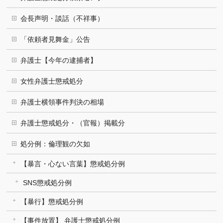
会長声明・談話（不祥事）
「依頼者見舞金」公告
弁護士【今年の逮捕者】
女性弁護士懲戒処分
弁護士横領事件判決の相場
弁護士懲戒処分・（官報）掲載分
処分例：倫理観の欠如
【暴言・心ない言葉】懲戒処分例
SNS懲戒処分例
【暴行】懲戒処分例
【事件放置】 弁護士懲戒処分例