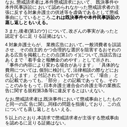
なお
,
懲戒
請求
者
は
,
本件
懲戒
請求
において
、
既決
事件
や
本件
民事
訴訟
に
おい
て
認め
られ
なかっ
た
懲戒
請求
者
の
主
張
に
反する
対象
弁護士
の
供述
等
を
虚偽
で
ある
として
懲戒
事由
に
し
て
いる
ところ
,
これは既決事件や本件民事訴訟の
蒸し返しともいえる。
3
また
,
後者
(
第
1
の
ウ
)
について
,
改ざん
の
事実
が
あっ
た
と
認定
する
に
足
りる
証拠
は
ない
。
4
対象
弁護士
ら
が
、
業務
広告
において
,
一般
消費
者
を
誤認
さ
せ
、
その
自主
的
かつ
合理
的
な
選択
を
阻害
する
おそれ
の
ある
広告
を
掲載
し
た
と
の
点
(
第
1
の
イ
)
について
,
当該
広告
は
あくまで
「
着手
金
と
報酬
金
の
めやす
」
として
示さ
れ
、
「
事件
の
内容
により
変わる
場合
が
あり
ます
」
「
具体
的
な
費用
について
は
,
個別
に
検討
し
て
,
法律
相談
の
際
など
に
お
伝え
し
ます
」
と
付記
さ
れ
て
いる
ので
あっ
て
,
「
場合
」
と
の
記載
で
あっ
て
も
,
「
部分
」
と
の
記載
で
あっ
て
も
、
その
こ
と
のみ
を
もっ
て
,
日本
弁護士
連合
会
の
弁護士
等
の
業務
広
告
に関する
規程
第
3
条
等
に
違反
する
と
は
いえ
ない
。
なお
,
懲戒
請求
者
は
,
既決
事件
において
懲戒
事由
と
し
た
もの
と
同一
の
広
告
に関し
,
同様
の
問題
を
指摘
し
て
おり
、
この
点
について
も
蒸し返し
ともい
える
。
5
以上
の
とおり
,
本
請求
で
懲戒
請求
者
が
主張
する
懲戒
事由
を
認める
に
足り
る
証拠
は
ない
。