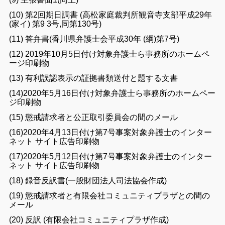
(
10
)
第
2
回
期日
調書
(
高松
家庭
裁判所
観音寺
支部
平成
29
年
(
家イ
)
第
9
3
号
,
同
第
130
号
)
(
11
)
答弁
書
(
香川
県
弁護士
会
平成
30
年
(
綱
)
第
7
号
)
(
12
)
2019
年
10
月
5
日
付け
対象
弁護士
ら
事務所
の
ホームペ
ージ
印刷
物
(
13
)
有利
誤認
表示
の
証拠
書類
送付
と
題する
文書
(
14
)
2020
年
5
月
16
日
付け
対象
弁護士
ら
事務所
の
ホームペー
ジ
印刷
物
(
15
)
懲戒
請求
者
と
公正
取引
委員
会
の
間
の
メール
(
16
)
2020
年
4
月
13
日
付け
第
7号
事案
対象
弁護士
の
インター
ネット
サイト
広告
印刷物
(
17
)
2020
年
5
月
12
日
付け
第
7
号
事案
対象
弁護士
の
インター
ネット
サイト
広告
印刷物
(
18
)
録音
反訳
書
(
一般
財団
法人
司法
協会
作成
)
(
19
)
懲戒
請求
者
と
有限
会社
コミュニティ
プラザ
と
の間
の
メール
(
20
)
反訳
(
有限
会社
コミュニティ
プラザ
作成
)