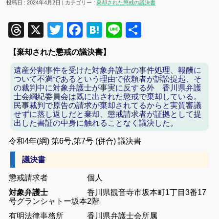
投稿日 : 2024年4月2日 | カテゴリー :
棄却された懲戒の議決書
Threads
X
Twitter
Facebook
Hatena
Line
共
有
【棄却された懲戒の議決書】
遺産
分割
事件を受けた対象弁護士の事件処理、報酬に
ついて不満であるという理由で依頼者が訴訟提起、そ
の裁判中に対象弁護士が事実に反する外 香川県弁護
士会綱紀委員会は既に出された懲戒で棄却している。
民事裁判で原告の請求が棄却されてるからと実質審議
せずに蒸し返しだと棄却、懲戒請求者が証拠として提
出した書証の中身に触れることなく議決した。
令
和
4
年
(
綱
)
第
6
号
,
第
7
号
(
併合
) 議決書
議決書
懲戒
請求
者 個人
対象弁護士
香川
県
観音寺
市
坂本
町
1
丁目
3
番
17
号
グラン
シャトー
坂本
2
階
有明
法律
事務所
香川
県
弁護士
会
所属