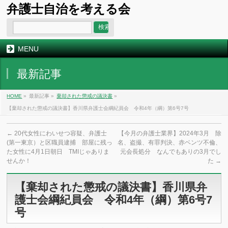
弁護士自治を考える会
MENU
最新記事
HOME
»
最新記事 »
棄却された懲戒の議決書
»
【棄却された懲戒の議決書】香川県弁護士会綱紀員会 令和4年（綱）第6号7号
←
20代女性にわいせつ容疑、弁護士
【今月の弁護士業界】2024年3月 除
(第一東京）と区職員逮捕 部屋に残っ
名、盗撮、有罪判決、赤ベンツ不倫、
た女性に4月1日朝日 TMIじゃありま
元会長処分 なんでもありの3月でし
せんか！
た
→
【棄却された懲戒の議決書】香川県弁
護士会綱紀員会 令和4年（綱）第6号7
号