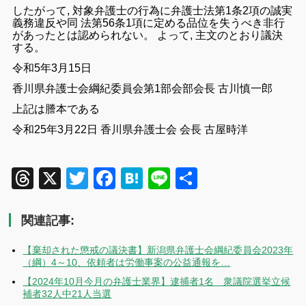
したがって
,
対象
弁護士
の
行為
に
弁護士
法
第
1
条
2
項
の
誠実
義務
違反
や
同
法
第
56
条
1
項
に
定める
品位
を
失う
べき
非行
が
あっ
た
と
は
認め
られ
ない
。
よって
,
主文
の
とおり
議決
する
。
令
和
5
年
3
月
15
日
香川
県
弁護士
会
綱紀
委員
会
第
1
部会
部
会長
古
川
慎
一郎
上記
は
謄本
で
ある
令
和
25
年
3
月
22
日
香川
県
弁護士
会
会長
古屋
時
洋
Threads
X
Twitter
Facebook
Hatena
Line
共
有
関連記事:
【棄却された懲戒の議決書】新潟県弁護士会綱紀委員会2023年
（綱）4～10、依頼者は労働事案の公益通報を…
【2024年10月今月の弁護士業界】逮捕者1名 衆議院選挙立候
補者32人中21人当選