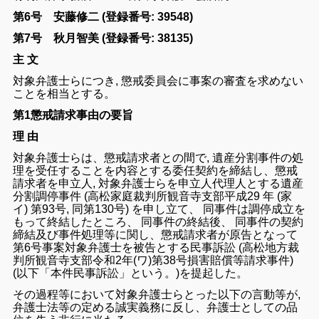
第6号 安藤修二
(登録番号: 39548)
第7号 秋月智美 (登録番号: 38135)
主 文
対象
弁護士
ら
につき
,
懲戒
委員
会
に
事案
の
審査
を
求め
ない
こと
を
相当
と
する
。
第1懲戒請求事由の要旨
理 由
対象
弁護士
ら
は
、
懲戒
請求
者
と
の
間
で
,
遺産
分割
事件
の
処
理
を
受任
するこ
と
を
内容
とする
委任
契約
を
締結
し
、
懲戒
請求
者
を
申立
人
,
対象
弁護士
ら
を
申
立人
代理人
と
する
遺産
分割
調停
事件
(
高松
家庭
裁判所
観音寺
支部
平成
29
年
(
家
イ
)
第
93
号
,
同
第
130
号
)
を
申し立て
、
同
事件
は
調停
成立
を
もっ
て
終結
し
た
ところ
、
同
事件
の
終結
後
、
同
事件
の
契約
締結
及び
事件
処理
等
に
関
し
、
懲戒
請求
者
が
原告
と
なっ
て
第
6
号
事案
対象
弁護士
を
被告
と
する
民事
訴
訟 (
高松
地方裁
判所
観音寺
支部
令
和
2
年
(
ワ
)
第
38
号
損害
賠償
等
請求
事件
)
(
以下
「
本件
民事
訴訟
」
という
。
)
を
提起
し
た
。
その
過程
等
において
対象
弁護士
ら
とっ
た
以下
の
言動
等
が
,
弁護士
法
等
の
定
める
誠実
義務
に
反し
、
弁護士
として
の
品