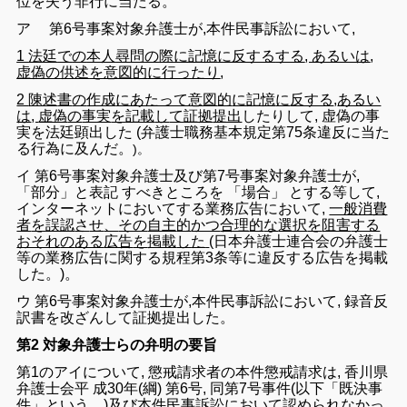
位
を
失う
非行
に
当たる
。
ア
第6
号
事案
対象
弁護士
が
,
本件
民事
訴訟
において
,
1
法廷
で
の
本人
尋
問
の
際
に
記憶
に反する
する
,
あるいは
,
虚偽
の
供述
を意図
的
に
行っ
たり
,
2
陳述
書
の
作成
にあたって
意図
的
に
記憶
に
反する
,
あるい
は
,
虚偽
の
事実
を
記載
し
て
証拠
提出
し
たり
し
て
,
虚偽
の
事
実
を
法廷
顕
出し
た
(
弁護士
職
務
基本
規定
第
75
条
違反
に
当た
る
行為
に
及ん
だ
。
)
。
イ
第
6
号
事案
対象
弁護士
及び
第
7
号
事案
対象
弁護士
が
,
「
部分
」
と
表記
す
べき
ところ
を
「
場合
」 と
する
等し
て
,
インターネット
において
する
業
務
広告
において
,
一般
消費
者
を
誤認
さ
せ
、
その
自主
的
かつ
合理
的
な
選択
を
阻害
する
おそれ
の
ある
広告
を
掲載
し
た
(
日本
弁護士
連合
会
の
弁護士
等
の
業務
広告
に関する
規程
第
3
条
等
に
違反
する
広告
を
掲載
し
た
。
)
。
ウ
第
6
号
事案
対象
弁護士
が
,
本件
民事
訴訟
において
,
録音
反
訳
書
を
改
ざ
ん
し
て
証拠
提出
し
た
。
第2 対象弁護士らの弁明の要旨
第
1
の
アイ
について
,
懲戒
請求
者
の
本件
懲戒
請求
は
,
香川
県
弁護士
会平
成
30
年
(
綱
)
第
6
号
,
同
第
7
号事件
(
以下
「
既決
事
件
」
という
。
)
及び
本
件民事訴訟
において
認め
られ
なかっ