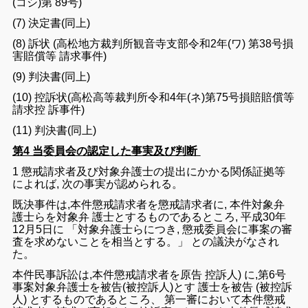
(
コシ
)
第
89
号
)
(
7
)
決定
書
(
同上
)
(
8
)
訴状
(
高松
地方裁判所
観音寺
支部
令
和
2
年
(
ワ
)
第
38
号
損
害
賠償
等
請求
事件
)
(
9
)
判決書
(
同上
)
(
10
)
控訴
状
(
高
松
高等
裁判
所
令
和
4
年
(
ネ
)
第
75
号
損
賠
賠償
等
請求
控
訴
事件
)
(
11
)
判決書
(
同上
)
第4 当委員会の認定した事実及び判断
1
懲戒
請求
者
及び
対象
弁護士
の
提出
に
かかる
関係
証拠
等
に
よれ
ば
,
次
の
事
実
が
認め
られる
。
既決
事件
は
,
本件
懲戒
請求
者
を
懲戒
請求
者
に
,
本件
対象
弁
護士
ら
を
対象
弁
護士
と
する
もの
で
ある
ところ
,
平成
30
年
12
月
5
日
に
「
対象
弁護士
らにつ
き
,
懲戒
委員
会
に
事案
の
審
査
を
求め
ない
こと
を
相当
と
する
。
」
と
の
議決
が
な
さ
れ
た
。
本件
民事
訴訟
は
,
本件
懲戒
請求
者
を
原告
控訴
人
)
に
,
第
6
号
事案
対象
弁
護士
を
被告
(
被
控訴
人
)
と
す
護士
を
被告
(
被
控訴
人
)
と
する
もの
で
ある
ところ
、
第
一
審
において
本件
懲戒