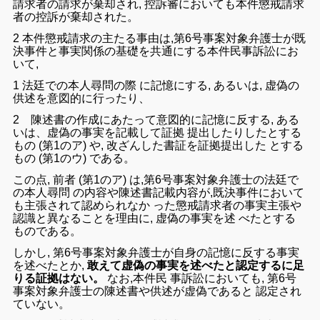
請求
者
の
請求
が
棄却
さ
れ
,
控訴
審
において
も
本件
懲戒
請求
者
の
控訴
が
棄却
さ
れ
た
。
2
本件
懲戒
請求
の
主たる
事由
は
,
第
6
号
事案
対象
弁護士
が
既
決
事件
と
事実
関係
の
基礎
を
共通
に
する
本件
民事
訴訟
にお
いて
,
1
法廷
で
の
本人
尋問
の
際
に
記憶
に
する
,
あるいは
,
虚偽
の
供述
を
意図
的
に
行っ
たり
、
2
陳述
書
の
作
成
にあたって
意図
的
に
記憶
に
反する
,
ある
いは
、
虚偽
の
事実
を
記載
し
て
証拠
提出
し
たり
し
た
と
する
もの
(
第
1
の
ア
)
や
,
改ざん
し
た
書証
を
証拠
提出
し
た
と
する
もの
(
第
1
の
ウ
)
で
ある
。
この
点
,
前者
(
第
1
の
ア
)
は
,
第
6
号
事案
対象
弁護士
の
法廷
で
の
本人
尋問
の
内容
や
陳述
書
記載
内容
が
,
既決
事件
において
も
主張
さ
れ
て
認め
られ
な
か
っ
た
懲戒
請求
者
の
事実
主張
や
認識と
異なる
こと
を
理由
に
,
虚偽
の
事実
を
述
べた
と
する
もの
で
ある
。
しかし
,
第
6
号
事案
対象
弁護士
が
自身
の
記憶
に
反する
事実
を
述べ
た
とか
,
敢えて虚偽の事実を述べたと認定するに足
りる証拠はない。
なお
,
本件
民
事
訴訟
において
も
,
第
6
号
事案
対象
弁護士
の
陳述
書
や
供述
が
虚偽
で
ある
と
認定
さ
れ
て
い
ない
。