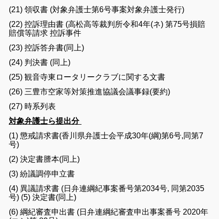
(
21
)
領収
書
(
対象
弁護士
第
6
号
事案
対象
弁護士
発行
)
(
22
)
控訴
理由
書
(
高
松
高等
裁判
所
令
和
4
年
(
ネ
)
第
75
号
損
賠
賠償
等
請求
控訴
事件
(
23
)
控訴
答弁
書
(
同上
)
(
24
)
判決書
(
同上
)
(
25
)
観音寺
東
ロータリー
クラブ
に関する
文書
(
26
)
三豊
市
空家
等
対策
推進
協議
会議
事録
(
要約
)
(
27
)
時
系列
表
対象弁護士ら提出分
(
1
) 懲戒
請求
書
(
香川
県
弁護士
会
平成
30
年
(
綱
)
第
6
号
,
同
第
7
号
)
(
2
)
決定
書
謄本
(
同上
)
(
3
)
紛議
調停
申立
書
(
4
)
異議
請求
書
(
日
弁
連
綱
紀事
案
番号
第
2034
号
,
同
第
2035
号
)
(
5
)
決定
書
(
同上
)
(
6
)
綱紀
審査
申出
書
(
日弁連
綱紀
審査
申出
事案
番号
2020
年