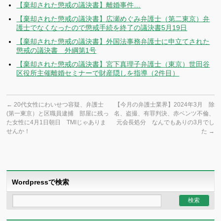
【棄却された懲戒の議決書】離婚事件…
【棄却された懲戒の議決書】広瀬めぐみ弁護士（第二東京）弁
護士でなくなったので懲戒手続を終了の議決書5月19日
【棄却された懲戒の議決書】外国法事務弁護士に申立てされた
懲戒の議決書 外綱第1号
【棄却された懲戒の議決書】宮下真理子弁護士（東京）世田谷
区役所主催離婚セミナーで財産隠しを指導（2件目）
←
20代女性にわいせつ容疑、弁護士
【今月の弁護士業界】2024年3月 除
(第一東京）と区職員逮捕 部屋に残っ
名、盗撮、有罪判決、赤ベンツ不倫、
た女性に4月1日朝日 TMIじゃありま
元会長処分 なんでもありの3月でし
せんか！
た
→
Wordpressで検索