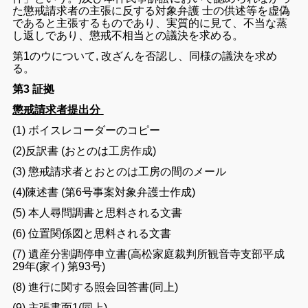
た
懲戒
請求
者
の
主張
に
反する
対象
弁護
士
の
供述
等
を
虚偽
で
ある
と
主張
する
もの
で
あり
、
実質
的
に
見
て
、
不当
な蒸
し
返し
で
あり
、
懲戒
不
相当
と
の
議決
を
求める
。
第
1
の
ウ
について
,
改ざん
を
否認
し
、
同様
の
議決
を
求め
る
。
第3
証拠
懲戒請求者提出
分
(
1
)
ボイス
レコーダー
の
コピー
(
2
)
反
訳書
(
おとのは
工房
作成
)
(
3
)
懲戒
請求
者
と
おとのは
工房
の
間
の
メール
(
4)
陳述
書
(
第
6
号
事案
対象
弁護士
作成
)
(
5
)
本人
尋問調書
と
思料
さ
れる
文書
(
6
)
位置
関係
図
と
思料
さ
れる
文書
(
7
)
遺産
分割
調停
申立
書
(高松
家庭
裁判所
観音寺
支部
平成
29
年
(
家イ
)
第
93
号
)
(
8
)
進行
に関する
照会
回答
書
(
同上
)
(
9
)
主張
書面
1
(
同上
)