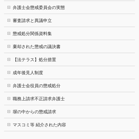
弁護士会懲戒委員会の実態
審査請求と異議申立
懲戒処分関係資料集
棄却された懲戒の議決書
【法テラス】処分措置
成年後見人制度
弁護士会役員の懲戒処分
職務上請求不正請求弁護士
塀の中からの懲戒請求
マスコミ等 紹介された内容