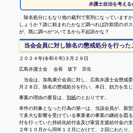
弁護士自治を考える
除名処分にもなり他の裁判で実刑になっていますか
しょうか？誰に頼まれたかなど調べれば詐欺団のボス
が、既に調べがついてるから不起訴かな？
当会会員に対し除名の懲戒処分を行った
２０２４年(令和６年)３月２９日
広島弁護士会 会長 坂下 宗生
当会は、加島康介会員に対し、広島弁護士会懲戒委
月２８日、除名の懲戒処分を行い、本日、効力を生じ
事案の理由の要旨は、
別紙
のとおりです。
本件の対象となった行為の第一は、当該会員が、新型
て多大な影響を受けている事業者の事業の継続を図る
付を行っていた持続化給付金及び家賃支援給付金の支
２年１０月から同年１２月にかけて、２回にわたり、