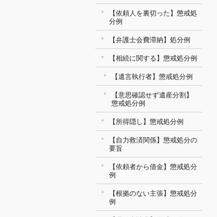
【依頼人を裏切った】懲戒処
分例
【弁護士会費滞納】処分例
【相続に関する】懲戒処分例
【遺言執行者】懲戒処分例
【意思確認せず遺産分割】
懲戒処分例
【所得隠し】懲戒処分例
【自力救済関係】懲戒処分の
要旨
【依頼者から借金】懲戒処分
例
【根拠のない主張】懲戒処分
例