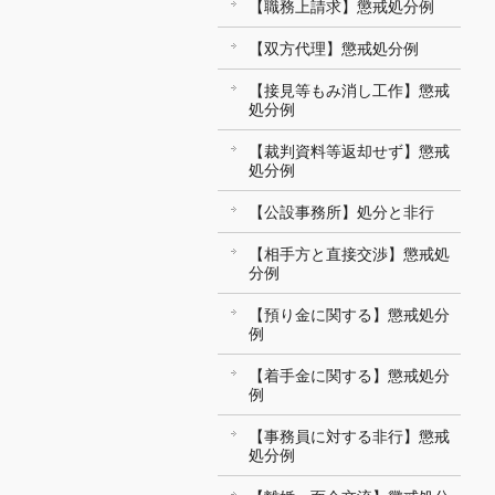
【職務上請求】懲戒処分例
【双方代理】懲戒処分例
【接見等もみ消し工作】懲戒
処分例
【裁判資料等返却せず】懲戒
処分例
【公設事務所】処分と非行
【相手方と直接交渉】懲戒処
分例
【預り金に関する】懲戒処分
例
【着手金に関する】懲戒処分
例
【事務員に対する非行】懲戒
処分例