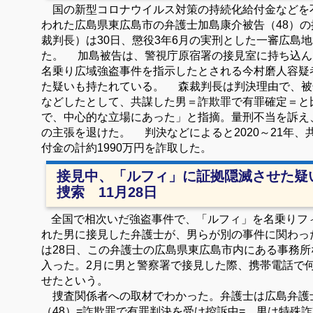
国の新型コロナウイルス対策の持続化給付金などを
われた広島県東広島市の弁護士加島康介被告（48）
裁判長）は30日、懲役3年6月の実刑とした一審広島
た。 加島被告は、警視庁原宿署の接見室に持ち込ん
名乗り広域強盗事件を指示したとされる今村磨人容疑
た疑いも持たれている。 森裁判長は判決理由で、被
などしたとして、共謀した男＝詐欺罪で有罪確定＝と
で、中心的な立場にあった」と指摘。量刑不当を訴え
の主張を退けた。 判決などによると2020～21年
付金の計約1990万円を詐取した。
接見中、「ルフィ」に証拠隠滅させた疑
捜索 11月28日
全国で相次いだ強盗事件で、「ルフィ」を名乗りフ
れた男に接見した弁護士が、男らが別の事件に関わっ
は28日、この弁護士の広島県東広島市内にある事務
入った。2月に男と警察署で接見した際、携帯電話で
せたという。
捜査関係者への取材でわかった。弁護士は広島弁護
（48）=詐欺罪で有罪判決を受け控訴中=、男は特殊