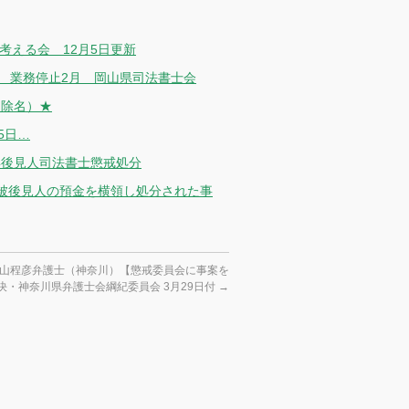
考える会 12月5日更新
 業務停止2月 岡山県司法書士会
（除名）★
5日…
年後見人司法書士懲戒処分
被後見人の預金を横領し処分された事
山程彦弁護士（神奈川）【懲戒委員会に事案を
決・神奈川県弁護士会綱紀委員会 3月29日付
→