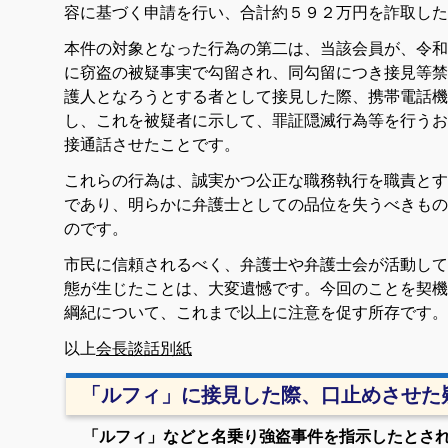
容に基づく申請を行い、合計約５９２万円を詐取した
本件の対象となった行為の第二は、当該会員が、令和
に窃盗の被疑事実で勾留され、同勾留につき接見等禁
護人となろうとする者として接見した際、携帯電話機
し、これを被疑者に示して、罪証隠滅行為等を行うお
接通話させたことです。
これらの行為は、誠実かつ公正な職務執行を職責とす
であり、明らかに弁護士としての品位を失うべきもの
のです。
市民に信頼されるべく、弁護士や弁護士会が活動して
態が生じたことは、大変遺憾です。今回のことを契機
綱紀について、これまで以上に注意を促す所存です。
以上
会長談話別紙
「ルフィ」に接見した際、口止めさせた
「ルフィ」などと名乗り強盗事件を指示したとさ