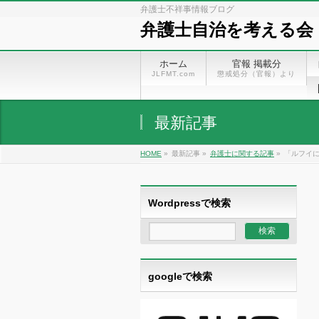
弁護士不祥事情報ブログ
弁護士自治を考える会
ホーム
官報 掲載分
JLFMT.com
懲戒処分（官報）より
最新記事
HOME
»
最新記事 »
弁護士に関する記事
»
「ルフイに
Wordpressで検索
googleで検索