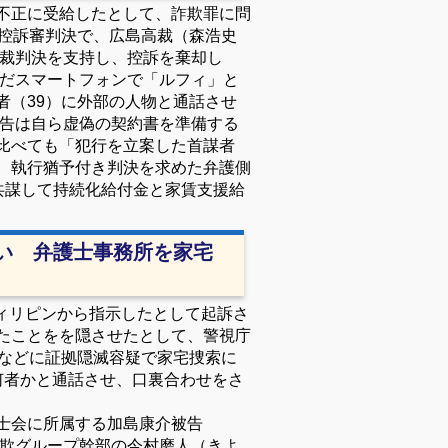
不正に受給したとして、詐欺罪に問
の控訴審判決で、広島高裁（森浩史
地裁判決を支持し、控訴を棄却し
だスマートフォンで「ルフィ」と
者（39）に外部の人物と通話させ
告は自ら虚偽の契約書を準備する
比べても「犯行を立案した首謀者
、執行猶予付き判決を求めた弁護側
、共謀して持続化給付金と家賃支援給
い 弁護士事務所を家宅
ィリピンから指示したとして起訴さ
たことをを隠させたとして、警視庁
所などに証拠隠滅容疑で家宅捜索に
何者かと通話させ、口裏合わせをさ
士会に所属する加島康介被告
詐欺グループ幹部の今村磨人（きよ