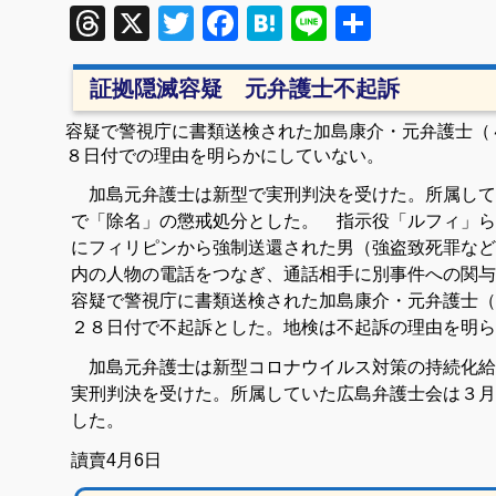
Threads
X
Twitter
Facebook
Hatena
Line
共
有
証拠隠滅容疑 元弁護士不起訴
容疑で警視庁に書類送検された加島康介・元弁護士（
８日付での理由を明らかにしていない。
加島元弁護士は新型で実刑判決を受けた。所属して
で「除名」の懲戒処分とした。 指示役「ルフィ」ら
にフィリピンから強制送還された男（強盗致死罪など
内の人物の電話をつなぎ、通話相手に別事件への関与
容疑で警視庁に書類送検された加島康介・元
弁護士
（
２８日付で
不起訴
とした。地検は
不起訴
の理由を明ら
加島元
弁護士
は新型
コロナウイルス
対策の
持続化給
実刑判決を受けた。所属していた広島
弁護士
会は３月
した。
讀賣4月6日