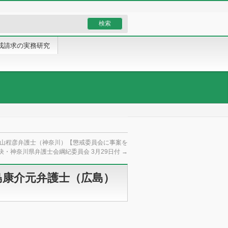
戒請求の実務研究
山程彦弁護士（神奈川）【懲戒委員会に事案を
決・神奈川県弁護士会綱紀委員会 3月29日付
→
島康介元弁護士（広島）