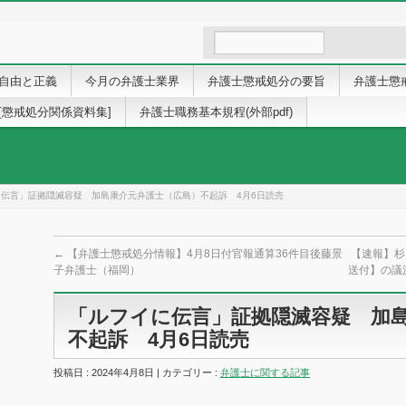
自由と正義
今月の弁護士業界
弁護士懲戒処分の要旨
弁護士懲
[懲戒処分関係資料集]
弁護士職務基本規程(外部pdf)
伝言」証拠隠滅容疑 加島康介元弁護士（広島）不起訴 4月6日読売
←
【弁護士懲戒処分情報】4月8日付官報通算36件目後藤景
【速報】杉
子弁護士（福岡）
送付】の議
「ルフイに伝言」証拠隠滅容疑 加
不起訴 4月6日読売
投稿日 : 2024年4月8日 | カテゴリー :
弁護士に関する記事