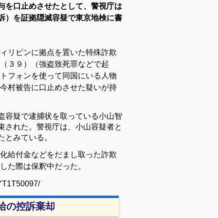
与を口止めさせたとして、警視庁は
訴）を証拠隠滅容疑で東京地検に書
ィリピンに拠点を置いた特殊詐欺
（３９）（強盗致死罪などで起
トフォンを使って同国にいる人物
今村被告に口止めさせた疑いが持
盗容疑で逮捕状を取っている小山智
束された。警視庁は、小山容疑者と
たとみている。
化給付金などをだまし取った詐欺
した際は保釈中だった。
OYT1T50097/
給の控訴棄却