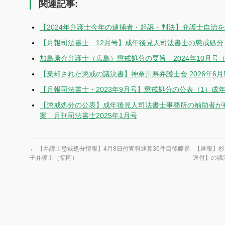
関連記事:
【2024年弁護士今年の逮捕者・起訴・判決】弁護士自治を
【月報司法書士 12月号】成年後見人司法書士の懲戒処分
加島康介弁護士（広島）懲戒処分の要旨 2024年10月号
【棄却された懲戒の議決書】神奈川県弁護士会 2026年6月
【月報司法書士・2023年9月号】懲戒処分の公表（1）成
【懲戒処分の公表】成年後見人司法書士事務所の補助者が
案 月刊司法書士2025年1月号
←
【弁護士懲戒処分情報】4月8日付官報通算36件目後藤景
【速報】杉
子弁護士（福岡）
送付】の議