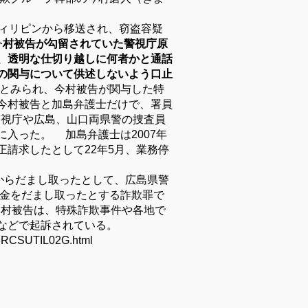
フィリピンから移送され、窃盗容疑
今
村被告が勾留されていた警視庁原
、透明な仕切り越しに何者かと通話
の関与について供述しないよう口止
とみられ、今村被告が関与した特
今村被告と加島弁護士だけで、署員
警視庁や広島、山口両県警の捜査員
入った。 加島弁護士は2007年
請求したとして22年5月、業務停
からだまし取ったとして、広島県警
付金をだまし取ったとする詐欺罪で
今村被告は、特殊詐欺事件や各地で
などで起訴されている。
3RCSUTIL02G.html