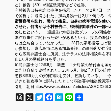
と）被告（39）=強盗致死罪などで起訴。
今村被告は特殊詐欺事件を指示したとして2月7日、
で警視庁に逮捕された。加島弁護士は2月下旬ごろ、
宿警察署を訪れ、署内で接見。自身の携帯電話を使い
させた。何者かは今村被告に、特殊詐欺事件の一部へ
めしたとい
う。 通話先は特殊詐欺グループの関係者
殊詐欺事件に関わった疑いがあるという。接見の際は
らは立ち会っていなかった。 28日の家宅捜索には
が参加し、東広島市にある加島弁護士の事務所や自宅に
から広島弁護士会に所属。法テラスの法律相談料を不正
止1カ月の懲戒処分を受けた。
加島弁護士は22年6月、新型コロナ対策の給付金を国
に詐欺容疑で逮捕された。23年6月、約2千万円の給
懲役3年6カ月の実刑判決を受け、控訴している。 
起きた強盗事件に関与したとして窃盗罪や強盗致死罪
引用 朝日https://www.asahi.com/articles/ASRCX36L
Threads
X
Twitter
Facebook
Hatena
Line
共
有