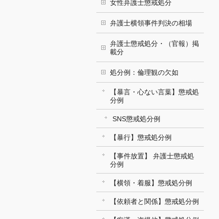
女性弁護士懲戒処分
弁護士横領事件判決の相場
弁護士懲戒処分・（官報）掲
載分
処分例：倫理観の欠如
【暴言・心ない言葉】懲戒処
分例
SNS懲戒処分例
【暴行】懲戒処分例
【事件放置】 弁護士懲戒処
分例
【横領・着服】懲戒処分例
【依頼者と関係】懲戒処分例