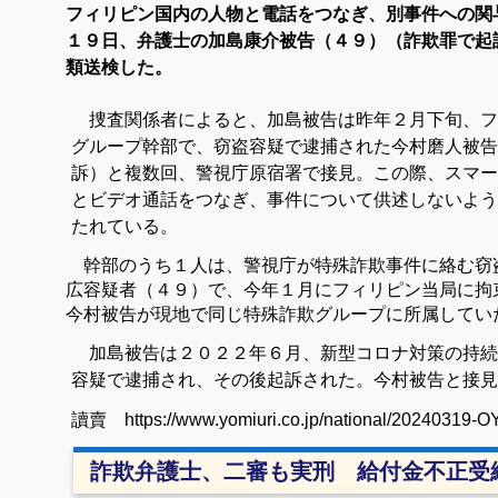
フィリピン国内の人物と電話をつなぎ、別事件への関
１９日、弁護士の加島康介被告（４９）（詐欺罪で起
類送検した。
捜査関係者によると、加島被告は昨年２月下旬、フ
グループ幹部で、窃盗容疑で逮捕された今村磨人被告
訴）と複数回、警視庁原宿署で接見。この際、スマー
とビデオ通話をつなぎ、事件について供述しないよう
たれている。
幹部のうち１人は、警視庁が特殊詐欺事件に絡む窃
広容疑者（４９）で、今年１月にフィリピン当局に拘
今村被告が現地で同じ特殊詐欺グループに所属してい
加島被告は２０２２年６月、新型コロナ対策の持続
容疑で逮捕され、その後起訴された。今村被告と接見
讀賣 https://www.yomiuri.co.jp/national/20240319-
詐欺弁護士、二審も実刑 給付金不正受