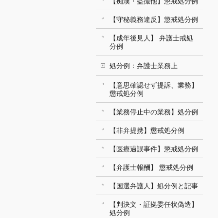
【痴漢・盗撮他】懲戒処分例
【守秘義務違反】懲戒処分例
【成年後見人】 弁護士戒処
分例
処分例：弁護士業務上
【意思確認せず提訴、業務】
懲戒処分例
【業務停止中の業務】処分例
【非弁提携】懲戒処分例
【医療過誤事件】懲戒処分例
【弁護士報酬】 懲戒処分例
【国選弁護人】処分例と記事
【判決文・証拠委任状偽造】
処分例