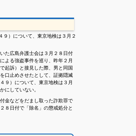
４９）について、東京地検は３月２
いた広島弁護士会は３月２８日付
による強盗事件を巡り、昨年２月
で起訴）と接見した際、男と同国
を口止めさせたとして、
証拠隠滅
４９）について、東京地検は３月
かにしていない。
付金
などをだまし取った
詐欺罪
で
２８日付で「除名」の
懲戒
処分と