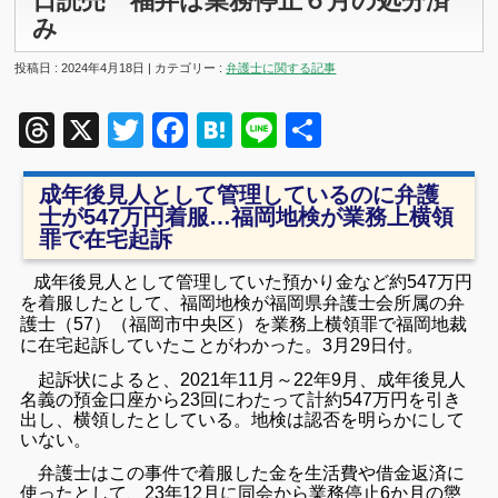
日読売 福弁は業務停止６月の処分済
み
投稿日 : 2024年4月18日 | カテゴリー :
弁護士に関する記事
Threads
X
Twitter
Facebook
Hatena
Line
共
有
成年後見人として管理しているのに弁護
士が547万円着服…福岡地検が業務上横領
罪で在宅起訴
成年後見人として管理していた預かり金など約547万円
を着服したとして、福岡地検が福岡県弁護士会所属の弁
護士（57）（福岡市中央区）を業務上横領罪で福岡地裁
に在宅起訴していたことがわかった。3月29日付。
起訴状によると、2021年11月～22年9月、成年後見人
名義の預金口座から23回にわたって計約547万円を引き
出し、横領したとしている。地検は認否を明らかにして
いない。
弁護士はこの事件で着服した金を生活費や借金返済に
使ったとして、23年12月に同会から業務停止6か月の懲