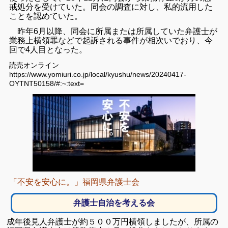
戒処分を受けていた。同会の調査に対し、私的流用した
ことを認めていた。
昨年6月以降、同会に所属または所属していた弁護士が
業務上横領罪などで起訴される事件が相次いでおり、今
回で4人目となった。
読売オンライン
https://www.yomiuri.co.jp/local/kyushu/news/20240417-
OYTNT50158/#:~:text=
「不安を安心に。」福岡県弁護士会
弁護士自治を考える会
成年後見人弁護士が約５００万円横領しましたが、所属の