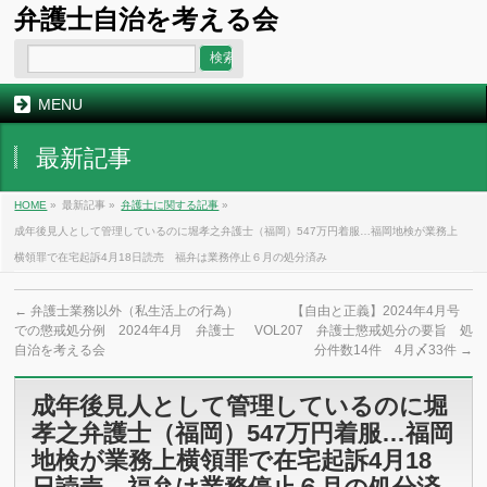
弁護士自治を考える会
MENU
最新記事
HOME
»
最新記事 »
弁護士に関する記事
»
成年後見人として管理しているのに堀孝之弁護士（福岡）547万円着服…福岡地検が業務上
横領罪で在宅起訴4月18日読売 福弁は業務停止６月の処分済み
←
弁護士業務以外（私生活上の行為）
【自由と正義】2024年4月号
での懲戒処分例 2024年4月 弁護士
VOL207 弁護士懲戒処分の要旨 処
自治を考える会
分件数14件 4月〆33件
→
成年後見人として管理しているのに堀
孝之弁護士（福岡）547万円着服…福岡
地検が業務上横領罪で在宅起訴4月18