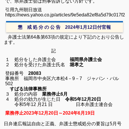
で、県弁護士会は刑事告訴しない方針です。
引用九州朝日放送
https://news.yahoo.co.jp/articles/9e5eda82ef8a5d79c017f2
懲 戒 処 分 の 公 告 2024年1月12日付官報
弁護士法第64条第63項の規定により下記のとおり公告し
ます。
記
１ 処分をした弁護士会
福岡県弁護士会
２ 処分を受けた弁護士氏名
堀孝之
登録番号
28083
事務所 福岡市中央区六本松4－9－7 ジャパン・バル
502
すばる法律事務所
３ 処分の内容
業務停止6月
４ 処分の効力が生じた日
令和5年12月20日
令和5年12 月21 日 日本弁護士連合会
業務停止2023年12月20日～2024年6月19日
日弁連広報誌自由と正義、弁護士懲戒処分の要旨は5月号