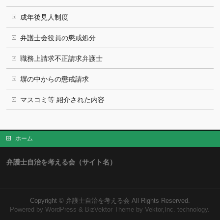
成年後見人制度
弁護士会役員の懲戒処分
職務上請求不正請求弁護士
塀の中からの懲戒請求
マスコミ等 紹介された内容
ホーム
弁護士自治を考える会（サイト名）
Copyright ©
弁護士自治を考える会
All Rights Reserved.
Powered by
WordPress
&
BizVektor Theme
by Vektor,Inc. technology.