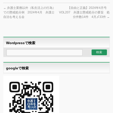
←
弁護士業務以外（私生活上の行為）
【自由と正義】2024年4月号
での懲戒処分例 2024年4月 弁護士
VOL207 弁護士懲戒処分の要旨 処
自治を考える会
分件数14件 4月〆33件
→
Wordpressで検索
googleで検索