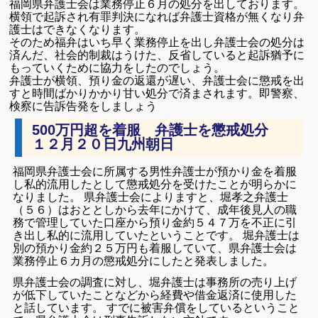
福岡県弁護士会は業務停止６月の処分を出しております。
横領で起訴され有罪判決になれば弁護士資格が無くなり弁
護士はできなくなります。
そのため福弁はいち早く業務停止を出し弁護士会の処分は
済んだ、社会的制裁はうけた、反省していると起訴猶予に
もっていくために協力をしたのでしょう。
弁護士が横領、預り金の返還が遅い、弁護士会に懲戒を出
すと時間ばかりかかり甘い処分で済まされます。即警察、
検察に告訴告発をしましょう
500万円超を着服 弁護士を懲戒処分
１２月２０日九州朝日
福岡県弁護士会に所属する男性弁護士が預かり金を着服
し私的流用したとして懲戒処分を受けたことが明らかに
なりました。 県弁護士会によりますと、堀孝之弁護士
（５６）はおととしから去年にかけて、成年後見人の職
務で管理していた口座から預り金約５４７万を不正に引
き出し私的に流用していたということです。 堀弁護士は
別の預かり金約２５万円も着服していて、県弁護士会は
業務停止６カ月の懲戒処分にしたと発表しました。
県弁護士会の調査に対し、堀弁護士は事務所の売り上げ
が低下していたことなどから経費や借金返済に使用した
と話しています。 すでに被害弁償をしているということ