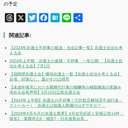
の予定
Threads
X
Twitter
Facebook
Hatena
Line
共
有
関連記事:
【2024年弁護士不祥事の報道・当会記事一覧】弁護士自治を考
える会
2024年上半期 弁護士の逮捕・不祥事 一挙公開 【弁護士自
治を考える会】7月1日
【福岡県弁護士会】横領弁護士一覧【弁護士自治を考える会】
反省、対策なし、逃がすのは得意
【未成年後見における職務代行者の報酬等の補助施策の実施を
求める会長声明】5月15日広島弁護士会
【2024年上半期】弁護士の不祥事！①詐欺②横領③不貞行為・
ストーカー！「弁護士は知識人階層のはずですが？」
【2024年4月今月の弁護士業界】4月在宅起訴１官報公告14件・
除名1・業務停止6・戒告7・日弁連新会長…