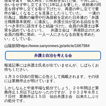
借金を返す「個人再生」の依頼を受けた後、十分に話し
合いをせず申し立てまでに1年以上を要した。依頼者の同
意を得ず申し立てを取り下げたり、再度の申し立てで要
件が厳しくなることを見落としたりしていた。 一連の
行為は、職務の倫理や行為規範を定めた日弁連の「弁護
士職務基本規程」に違反し、弁護士法が定める品位を失
うべき非行に該当すると結論づけた。会員の弁護士は事
実を認めているという。 弁護士会は「再発防止のため
会員の指導に努め、一人一人にさらなる自覚を求めた
い」としている。
山陽新聞https://www.sanyonews.jp/article/1667984
弁護士自治を考える会
報道記事には弁護士氏名が出ていませんが、しばらくお
待ちください。
１月３０日頃の官報に公告として掲載されます。その頃
には業務停止が明けています。
しかしなんと中途半端な処分でしょう。２０年間ほど業
務停止１月以下はなかったのですが、２０２２年８月１
７日付 業務停止１５日 仙台弁護士会 以来久しぶり
の処分です。