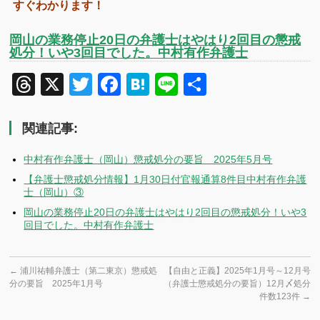
すぐわかります！
岡山の業務停止20日の弁護士はやはり2回目の懲戒
処分！いや3回目でした。中村有作弁護士
Threads
X
Twitter
Facebook
Hatena
Line
共
有
関連記事:
中村有作弁護士（岡山）懲戒処分の要旨 2025年5月号
【弁護士懲戒処分情報】1月30日付官報通算8件目中村有作弁護
士（岡山）③
岡山の業務停止20日の弁護士はやはり2回目の懲戒処分！いや3
回目でした。中村有作弁護士
←
浦川祐輔弁護士（第二東京）懲戒処
【自由と正義】2025年1月号～12月号
分の要旨 2025年1月号
（弁護士懲戒処分の要旨）12月〆処分
件数123件
→