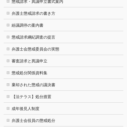
懲戒請求・異議申立書式案内
弁護士懲戒請求の書き方
紛議調停の案内書
懲戒請求綱紀調査の提言
弁護士会懲戒委員会の実態
審査請求と異議申立
懲戒処分関係資料集
棄却された懲戒の議決書
【法テラス】処分措置
成年後見人制度
弁護士会役員の懲戒処分