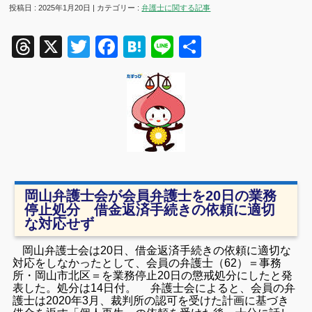
投稿日 : 2025年1月20日 | カテゴリー :
弁護士に関する記事
Threads
X
Twitter
Facebook
Hatena
Line
共
有
岡山弁護士会が会員弁護士を20日の業務
停止処分 借金返済手続きの依頼に適切
な対応せず
岡山弁護士会は20日、借金返済手続きの依頼に適切な
対応をしなかったとして、会員の弁護士（62）＝事務
所・岡山市北区＝を業務停止20日の懲戒処分にしたと発
表した。処分は14日付。 弁護士会によると、会員の弁
護士は2020年3月、裁判所の認可を受けた計画に基づき