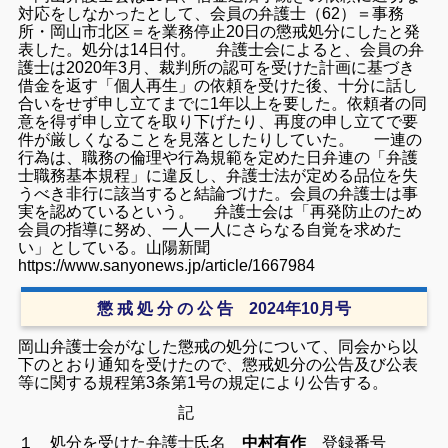
対応をしなかったとして、会員の弁護士（62）＝事務
所・岡山市北区＝を業務停止20日の懲戒処分にしたと発
表した。処分は14日付。 弁護士会によると、会員の弁
護士は2020年3月、裁判所の認可を受けた計画に基づき
借金を返す「個人再生」の依頼を受けた後、十分に話し
合いをせず申し立てまでに1年以上を要した。依頼者の同
意を得ず申し立てを取り下げたり、再度の申し立てで要
件が厳しくなることを見落としたりしていた。 一連の
行為は、職務の倫理や行為規範を定めた日弁連の「弁護
士職務基本規程」に違反し、弁護士法が定める品位を失
うべき非行に該当すると結論づけた。会員の弁護士は事
実を認めているという。 弁護士会は「再発防止のため
会員の指導に努め、一人一人にさらなる自覚を求めた
い」としている。山陽新聞
https://www.sanyonews.jp/article/1667984
懲 戒 処 分 の 公 告 2024年10月号
岡山弁護士会がなした懲戒の処分について、同会から以
下のとおり通知を受けたので、懲戒処分の公告及び公表
等に関する規程第3条第1号の規定により公告する。
記
１ 処分を受けた弁護士氏名
中村有作
登録番号