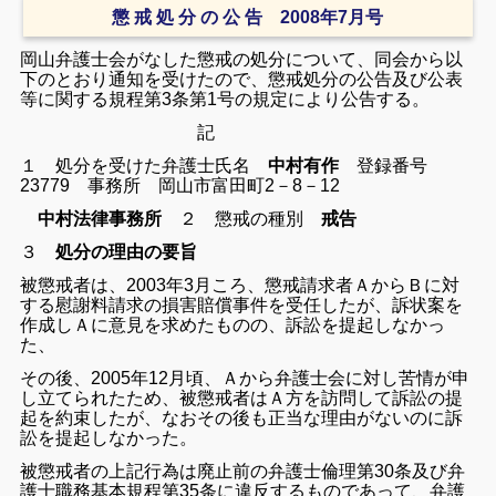
懲 戒 処 分 の 公 告 2008年7月号
岡山弁護士会がなした懲戒の処分について、同会から以
下のとおり通知を受けたので、懲戒処分の公告及び公表
等に関する規程第3条第1号の規定により公告する。
記
１ 処分を受けた弁護士氏名
中村有作
登録番号
23779 事務所 岡山市富田町2－8－12
中村法律事務所
２ 懲戒の種別
戒告
３
処分の理由の要旨
被懲戒者は、2003年3月ころ、懲戒請求者ＡからＢに対
する慰謝料請求の損害賠償事件を受任したが、訴状案を
作成しＡに意見を求めたものの、訴訟を提起しなかっ
た、
その後、2005年12月頃、Ａから弁護士会に対し苦情が申
し立てられたため、被懲戒者はＡ方を訪問して訴訟の提
起を約束したが、なおその後も正当な理由がないのに訴
訟を提起しなかった。
被懲戒者の上記行為は廃止前の弁護士倫理第30条及び弁
護士職務基本規程第35条に違反するものであって、弁護