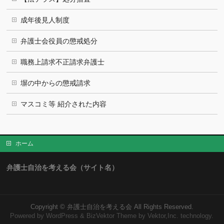
成年後見人制度
弁護士会役員の懲戒処分
職務上請求不正請求弁護士
塀の中からの懲戒請求
マスコミ等 紹介された内容
ホーム
弁護士自治を考える会（サイト名）
Copyright ©
弁護士自治を考える会
All Rights Reserved.
Powered by
WordPress
&
BizVektor Theme
by Vektor,Inc. technology.