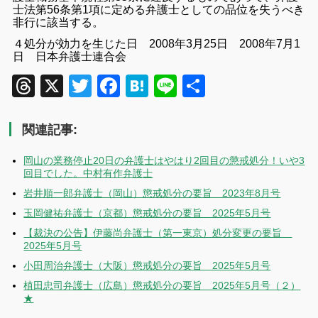
士法第56条第1項に定める弁護士としての品位を失うべき
非行に該当する。
４処分が効力を生じた日 2008年3月25日 2008年7月1
日 日本弁護士連合会
Threads
X
Twitter
Facebook
Hatena
Line
共
有
関連記事:
岡山の業務停止20日の弁護士はやはり2回目の懲戒処分！いや3
回目でした。中村有作弁護士
岩井順一郎弁護士（岡山）懲戒処分の要旨 2023年8月号
玉岡健祐弁護士（京都）懲戒処分の要旨 2025年5月号
【裁決の公告】伊藤尚弁護士（第一東京）処分変更の要旨
2025年5月号
小田周治弁護士（大阪）懲戒処分の要旨 2025年5月号
植田忠司弁護士（広島）懲戒処分の要旨 2025年5月号（２）
★