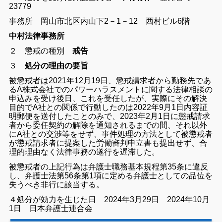
23779
事務所 岡山市北区内山下2－1－12 西村ビル6階
中村
法律事務所
２ 懲戒の種別
戒告
３
処分の理由の要旨
被懲戒者は2021年12月19日、懲戒請求者から勤務先であ
るA株式会社でのパワーハラスメントに関する法律相談の
申込みを受け後日、これを受任したが、実際にその解決
目的でA社との関係で行動したのは2022年9月1日内容証
明郵便を送付したことのみで、2023年2月1日に懲戒請求
者から委任契約の解除を通知されるまでの間、それ以外
にA社との交渉等をせず、事件処理の方法として被懲戒者
が懲戒請求者に提案した労働審判申立書も提出せず、合
理的理由なく法律事務の遂行を遅滞した。
被懲戒者の上記行為は弁護士職務基本規程第35条に違反
し、弁護士法第56条第1項に定める弁護士としての品位を
失うべき非行に該当する。
４処分が効力を生じた日 2024年3月29日 2024年10月
1日 日本弁護士連合会