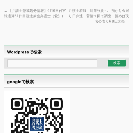
←
【弁護士懲戒処分情報】6月6日付官
弁護士着服 対策強化へ 預かり金巡
報通算61件目渡邊兼也弁護士（愛知）
り日弁連…苦情１回で調査 拒めば氏
名公表 6月8日読売
→
Wordpressで検索
googleで検索