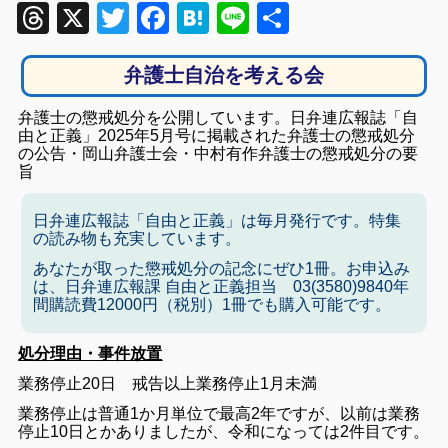
Threads
X
Twitter
Facebook
Hatena
Line
共
有
弁護士自治を考える会
弁護士の懲戒処分を公開しています。日弁連広報誌「自
由と正義」2025年5月号に掲載された弁護士の懲戒処分
の公告・岡山弁護士会・中村有作弁護士の懲戒処分の要
旨
日弁連広報誌「自由と正義」は毎月発行です。特集
の読み物も充実しています。
あなたが取った懲戒処分の記念にぜひ1冊。お申込み
は、日弁連広報課 自由と正義担当 03(3580)9840年
間購読費12000円（税別）1冊でも購入可能です。
処分理由・事件放置
業務停止20日 戒告以上業務停止1月未満
業務停止は普通1か月単位で最高2年ですが、以前は業務
停止10日とかありましたが、令和になっては2件目です。