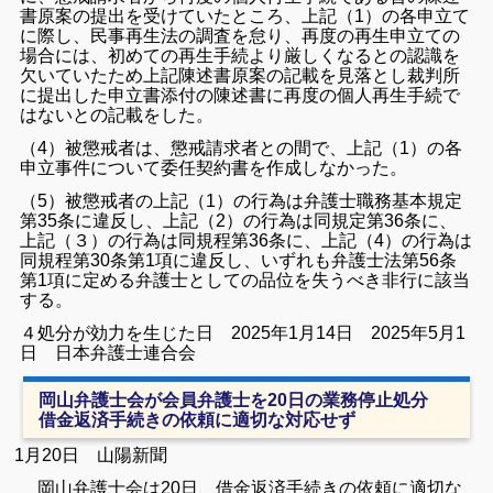
書原案の提出を受けていたところ、上記（1）の各申立て
に際し、民事再生法の調査を怠り、再度の再生申立ての
場合には、初めての再生手続より厳しくなるとの認識を
欠いていたため上記陳述書原案の記載を見落とし裁判所
に提出した申立書添付の陳述書に再度の個人再生手続で
はないとの記載をした。
（4）被懲戒者は、懲戒請求者との間で、上記（1）の各
申立事件について委任契約書を作成しなかった。
（5）
被懲戒者の上記（1）の行為は弁護士職務基本規定
第35条に違反し、上記（2）の行為は同規定第36条に、
上記（３）の行為は同規程第36条に、上記（4）の行為は
同規程第30条第1項に違反し、いずれも弁護士法第56条
第1項に定める弁護士としての品位を失うべき非行に該当
する。
４処分が効力を生じた日 2025年1月14日
2025年5月1
日 日本弁護士連合会
岡山弁護士会が会員弁護士を20日の業務停止処分
借金返済手続きの依頼に適切な対応せず
1月20日 山陽新聞
岡山弁護士会は20日、借金返済手続きの依頼に適切な