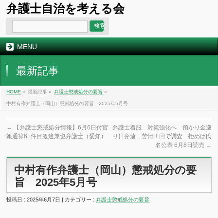
弁護士自治を考える会
MENU
最新記事
HOME
»
最新記事 »
弁護士懲戒処分の要旨
»
中村有作弁護士（岡山）懲戒処分の要旨 2025年5月号
←
【弁護士懲戒処分情報】6月6日付官
弁護士着服 対策強化へ 預かり金巡
報通算61件目渡邊兼也弁護士（愛知）
り日弁連…苦情１回で調査 拒めば氏
名公表 6月8日読売
→
中村有作弁護士（岡山）懲戒処分の要
旨 2025年5月号
投稿日 : 2025年6月7日 | カテゴリー :
弁護士懲戒処分の要旨