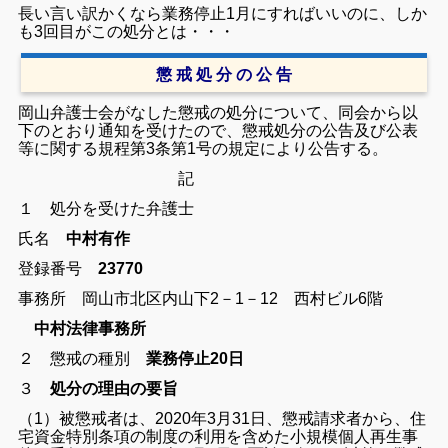
長い言い訳かくなら業務停止1月にすればいいのに、しか
も3回目がこの処分とは・・・
懲 戒 処 分 の 公 告
岡山弁護士会がなした懲戒の処分について、同会から以
下のとおり通知を受けたので、懲戒処分の公告及び公表
等に関する規程第3条第1号の規定により公告する。
記
１ 処分を受けた弁護士
氏名
中村有作
登録番号
23770
事務所 岡山市北区内山下2－1－12 西村ビル6階
中村法律事務所
２ 懲戒の種別
業務停止20日
３
処分の理由の要旨
（1）被懲戒者は、2020年3月31日、懲戒請求者から、住
宅資金特別条項の制度の利用を含めた小規模個人再生事