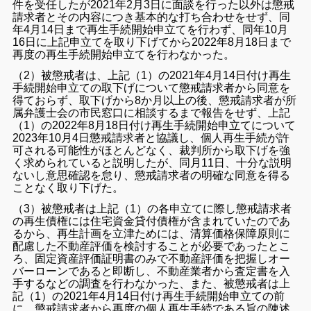
件を受任したが2021年2月3日に面談を行った以外は懲戒
請求者とその内容につき基本的な打ち合わせをせず、同
年4月14日まで再生手続開始申立てを行わず、同年10月
16日に上記申立てを取り下げてから2022年8月18日まで
再度の再生手続開始申立てを行わなかった。
（2）被懲戒者は、上記（1）の2021年4月14日付け再生
手続開始申立ての取下げについて懲戒請求者から同意を
得ておらず、取下げから8か月以上の後、懲戒請求者が所
属弁護士会の市民窓口に相談するまで報告をせず、上記
（1）の2022年8月18日付け再生手続開始申立てについて
2023年10月4日懲戒請求者と協議し、個人再生手続が許
可される可能性がほとんどなく、裁判所から取下げを強
く求められていると説明したが、同月11日、十分な説明
ないし意思確認を怠り、懲戒請求者の明確な同意を得る
ことなく取り下げた。
（3）被懲戒者は上記（1）の各申立てに際し懲戒請求者
の再生債権には住宅資金貸付債権が含まれていたのであ
るから、再生計画を立津ためには、清算価格保障原則に
配慮した不動産評価を検討することが必要であったとこ
ろ、固定資産評価証明書のみで不動産評価を把握しオー
バーローンであると即断し、不動産業者から査定書を入
手するなどの調査を行わなかった、また、被懲戒者は上
記（1）の2021年4月14日付け再生手続開始申立ての前
に、懲戒請求者から再度の個人再生手続である旨の陳述