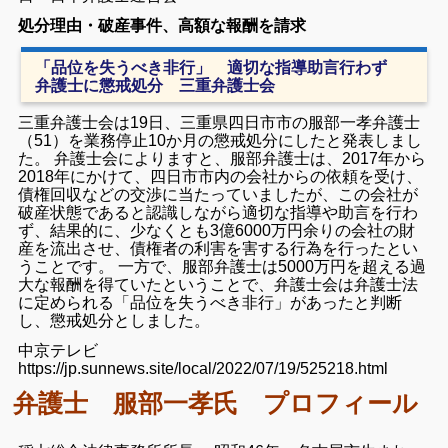
処分理由・破産事件、高額な報酬を請求
「品位を失うべき非行」 適切な指導助言行わず
弁護士に懲戒処分 三重弁護士会
三重弁護士会は19日、三重県四日市市の服部一孝弁護士
（51）を業務停止10か月の懲戒処分にしたと発表しまし
た。 弁護士会によりますと、服部弁護士は、2017年から
2018年にかけて、四日市市内の会社からの依頼を受け、
債権回収などの交渉に当たっていましたが、この会社が
破産状態であると認識しながら適切な指導や助言を行わ
ず、結果的に、少なくとも3億6000万円余りの会社の財
産を流出させ、債権者の利害を害する行為を行ったとい
うことです。 一方で、服部弁護士は5000万円を超える過
大な報酬を得ていたということで、弁護士会は弁護士法
に定められる「品位を失うべき非行」があったと判断
し、懲戒処分としました。
中京テレビ
https://jp.sunnews.site/local/2022/07/19/525218.html
弁護士 服部一孝氏 プロフィール