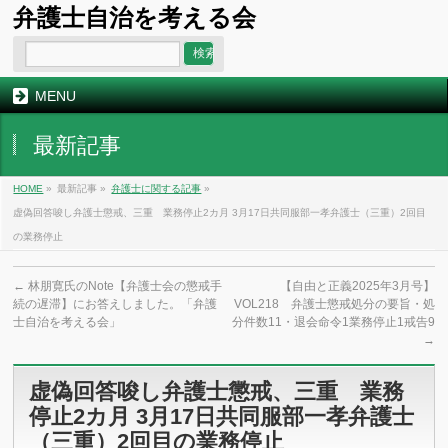
弁護士自治を考える会
MENU
最新記事
HOME
»
最新記事 »
弁護士に関する記事
»
虚偽回答唆し弁護士懲戒、三重 業務停止2カ月 3月17日共同服部一孝弁護士（三重）2回目
の業務停止
←
林朋寛氏のNote【弁護士会の懲戒手
【自由と正義2025年3月号】
続の遅滞】にお答えしました。「弁護
VOL218 弁護士懲戒処分の要旨・処
士自治を考える会」
分件数11・退会命令1業務停止1戒告9
→
虚偽回答唆し弁護士懲戒、三重 業務
停止2カ月 3月17日共同服部一孝弁護士
（三重）2回目の業務停止