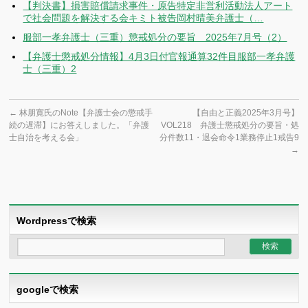
【判決書】損害賠償請求事件・原告特定非営利活動法人アート
で社会問題を解決する会キミト被告岡村晴美弁護士（…
服部一孝弁護士（三重）懲戒処分の要旨 2025年7月号（2）
【弁護士懲戒処分情報】4月3日付官報通算32件目服部一孝弁護
士（三重）2
←
林朋寛氏のNote【弁護士会の懲戒手
【自由と正義2025年3月号】
続の遅滞】にお答えしました。「弁護
VOL218 弁護士懲戒処分の要旨・処
士自治を考える会」
分件数11・退会命令1業務停止1戒告9
→
Wordpressで検索
googleで検索