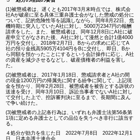
(1)被懲戒者は、遅くとも2017年3月末時点では、株式会
社Aが破産に至る具体三重弁護士会がなした懲戒の処分に
ついて、
記的危険性等を認識しながら、同年8月22日、危
機時期に突入していたA社に対し、5000万2347円の報酬
請求をした。また、被懲戒者は、同年12月8日にA社に破
産申立てがなされた後、A社に対して漫然と合計1億4000
万円を交付し、2018年2月7日、Bからの求めに応じてA
社の預り金残高5905万4104円をBに交付し、即日、Bか
ら同額を預かったことにするという会計操作に応じ、A社
の資産を減少させるなどし、破産債権者の利益を害し
た。
(2)被懲戒者は、2017年1月18日、懲戒請求者とA社の間
の現金1200万円の帰属先に関する紛争に関して、上記現
金を預かり、同年2月28日、被懲戒者を被告とする訴状の
送達を受け、同年3月10日、訴訟当事者でないA社に対し
て交付した上で、控訴審判決に至るまで、長期間に及ん
で争い続けた。
(3)被懲戒者の上記各行為は、いずれも弁護士法第56条第
1項に定める弁護士としての品位を失うべき非行に該当す
る。
４処分が効力を生じた日 2022年7月8日 2022年12月1
日 日本弁護士連合会