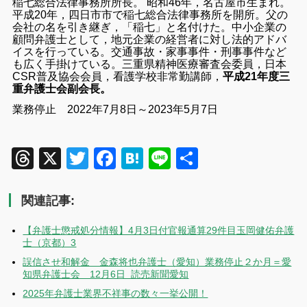
稲七総合法律事務所所長。 昭和46年，名古屋市生まれ。
平成20年，四日市市で稲七総合法律事務所を開所。父の
会社の名を引き継ぎ，「稲七」と名付けた。中小企業の
顧問弁護士として，地元企業の経営者に対し法的アドバ
イスを行っている。交通事故・家事事件・刑事事件など
も広く手掛けている。三重県精神医療審査会委員，日本
CSR普及協会会員，看護学校非常勤講師，
平成21年度三
重弁護士会副会長。
業務停止 2022年7月8日～2023年5月7日
Threads
X
Twitter
Facebook
Hatena
Line
共
有
関連記事:
【弁護士懲戒処分情報】4月3日付官報通算29件目玉岡健佑弁護
士（京都）3
誤信させ和解金 金森将也弁護士（愛知）業務停止２か月＝愛
知県弁護士会 12月6日 読売新聞愛知
2025年弁護士業界不祥事の数々一挙公開！