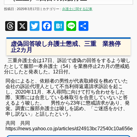
投稿日 : 2025年3月17日 | カテゴリー :
弁護士に関する記事
Threads
X
Twitter
Facebook
Hatena
Line
共
有
虚偽回答唆し弁護士懲戒、三重 業務停
止2カ月
三重弁護士会は17日、訴訟で虚偽の回答をするよう唆し
たとして服部一孝弁護士（54）を業務停止2カ月の懲戒処
分にしたと発表した。12日付。
同会によると、依頼者の男性が代表取締役を務めていた
会社の訴訟代理人として不当利得返還請求訴訟を起こ
し、2020年11月、本人尋問に向けて打ち合わせをした
際、実際には合意している株取引を合意していないと答
えるよう唆した。 男性から23年に懲戒請求があり、発
覚。調査に服部弁護士は唆しを認め、「ご迷惑をかけ、
申し訳ない」と話したという。
共同 共同
https://news.yahoo.co.jp/articles/d24913bc72540c10a656