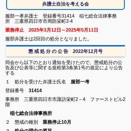
弁護士自治を考える会
服部一孝弁護士 登録番号31414 稲七総合法律事務
所 三重県四日市市周防栄町2‐4
業務停止 2025年3月12日～2025年5月11日
服部弁護士は2回目の処分となりました。
懲 戒 処 分 の 公 告 2022年12月号
同会から以下のとおり通知を受けたので、懲戒処分の公
告及び公表等に関する規程第3条第1号の規定により公告
する
１ 処分を受けた弁護士氏名
服部一考
登録番号
31414
事務所 三重県四日市市諏訪栄町2－4 ファーストビル2
階
稲七総合法律事務所
２ 懲戒の種別
業務停止10月
３
処分の理由の要旨