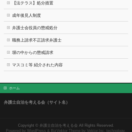
【法テラス】処分措置
成年後見人制度
弁護士会役員の懲戒処分
職務上請求不正請求弁護士
塀の中からの懲戒請求
マスコミ等 紹介された内容
ホーム
弁護士自治を考える会（サイト名）
Copyright ©
弁護士自治を考える会
All Rights Reserved.
Powered by
WordPress
&
BizVektor Theme
by Vektor,Inc. technology.