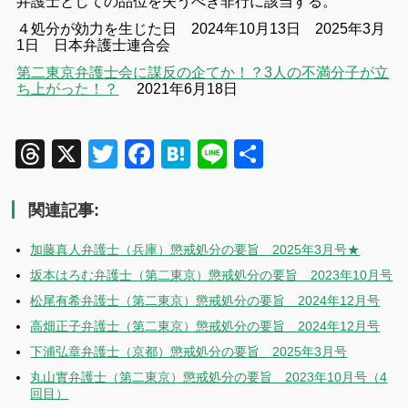
弁護士としての品位を失うべき非行に該当する。
４処分が効力を生じた日 2024年10月13日
2025年3月
1日 日本弁護士連合会
第二東京弁護士会に謀反の企てか！？3人の不満分子が立
ち上がった！？
2021年6月18日
Threads
X
Twitter
Facebook
Hatena
Line
共
有
関連記事:
加藤真人弁護士（兵庫）懲戒処分の要旨 2025年3月号★
坂本はろむ弁護士（第二東京）懲戒処分の要旨 2023年10月号
松尾有希弁護士（第二東京）懲戒処分の要旨 2024年12月号
高畑正子弁護士（第二東京）懲戒処分の要旨 2024年12月号
下浦弘章弁護士（京都）懲戒処分の要旨 2025年3月号
丸山實弁護士（第二東京）懲戒処分の要旨 2023年10月号（4
回目）