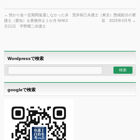
←
預かり金一定期間返還しなかった弁
荒井裕己弁護士（東京）懲戒処分の要
護士（愛知）を業務停止１か月 NHK3
旨 2025年3月号
→
月21日 平野曜二弁護士
Wordpressで検索
googleで検索