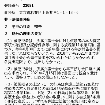
登録番号
23681
事務所 東京都杉並区上高井戸1－1－18－6
井上法律事務所
２ 懲戒の種別
戒告
３
処分の理由の要旨
（1）被懲戒者は、所属弁護士会に対し依頼者の本人特定
事項の確認及び記録保存等に関する規程第11条第1項に基
づき、毎年6月30日までに前年度における年次報告書を提
供しなければならないところ、2018年から2021年まで所
属弁護士会から毎年提出を求められたにもかかわらず、
各提出期限までに提出しなかった。
（2）被懲戒者は、所属弁護士会から再三預り金口座の届
出を求められ、2021年7月15日付け書面にて照会を受け
たが、回答せず、口座の届出もしなかった。
（3）
被懲戒者の上記（1）の行為は弁護士法第22条及び
依頼者の本人特定事項の確認及び記録保存等に関する規
程第11条第1項に、上記（2）の行為は同法第22条、所属
弁護士会の業務上の預り金の取扱いに関する会規第3条第
3項等に違反し、いずれも弁護士法第56条第1項に定める