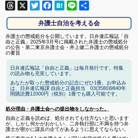
Threads
X
Twitter
Facebook
Hatena
Line
共
有
弁護士自治を考える会
弁護士の懲戒処分を公開しています。日弁連広報誌「自
由と正義」2025年3月号に掲載された弁護士の懲戒処分
の公告・第二東京弁護士会・井上健二弁護士の懲戒処分
の要旨
日弁連広報誌「自由と正義」は毎月発行です。特集
の読み物も充実しています。
あなたが取った懲戒処分の記念にぜひ1冊。お申込み
は、日弁連広報課 自由と正義担当 03(3580)9840年
間購読費12000円（税別）1冊でも購入可能です。
処分理由・弁護士会への提出物をしなかった。
自由と正義を読めば、処分されても仕方ないと思います
が、
しかし何かがおかしい、二弁執行部に不満を持つ弁
護士が密かに謀反の企てがあるように思えてならない。