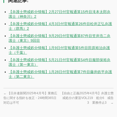
関連記事:
【弁護士懲戒処分情報】2月27日付官報通算15件目滝本太郎弁
護士（神奈川）2
【弁護士懲戒処分情報】4月3日付官報通算26件目松井正弘弁護
士（群馬）2
【弁護士懲戒処分情報】9月29日付官報通算87件目笠井浩二弁
護士（東京）9回目
【弁護士懲戒処分情報】1月9日付官報通算5件目田原裕治弁護
士（千葉）
【弁護士懲戒処分情報】5月21日付官報通算54件目服部保裕弁
護士（第一東京）
【弁護士懲戒処分情報】1月28日付官報通算7件目藤井鉄平弁護
士（第二東京）
←
【日弁連新聞2025年4月号】業務広
【自由と正義2025年4月号】弁護士懲
告に関する指針を改正・24時間365日
戒処分の要旨VOL219 処分6 戒告
対応は不可
3 業務停止3
→