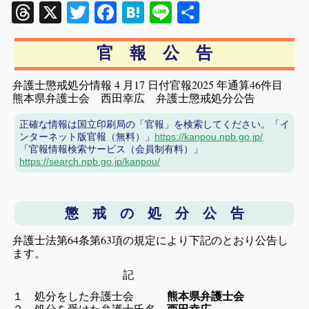
Threads
X
Twitter
Facebook
Hatena
Line
共
有
官 報 公 告
弁護士懲戒処分情報 4 月17 日付官報2025 年通算46件目
熊本県弁護士会 西田幸広 弁護士懲戒処分公告
正確な情報は国立印刷局の「官報」を検索してください。「イ
ンターネット版官報（無料）」
https://kanpou.npb.go.jp/
「官報情報検索サービス（会員制有料）」
https://search.npb.go.jp/kanpou/
懲 戒 の 処 分 公 告
弁護士法第64条第63項の規定により下記のとおり公告し
ます。
記
１ 処分をした弁護士会
熊本県弁護士会
２ 処分を受けた弁護士氏名