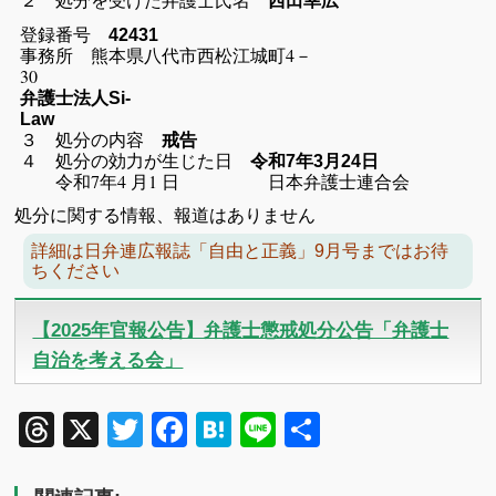
西田幸広
登録番号
42431
事務所 熊本県八代市西松江城町4－
30
弁護士法人Si-
Law
３ 処分の内容
戒告
４ 処分の効力が生じた日
令和7年3月24日
令和7年4 月1 日 日本弁護士連合会
処分に関する情報、報道はありません
詳細は日弁連広報誌「自由と正義」9月号まではお待
ちください
【2025年官報公告】弁護士懲戒処分公告「弁護士
自治を考える会」
Threads
X
Twitter
Facebook
Hatena
Line
共
有