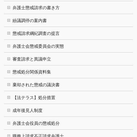
弁護士懲戒請求の書き方
紛議調停の案内書
懲戒請求綱紀調査の提言
弁護士会懲戒委員会の実態
審査請求と異議申立
懲戒処分関係資料集
棄却された懲戒の議決書
【法テラス】処分措置
成年後見人制度
弁護士会役員の懲戒処分
職務上請求不正請求弁護士