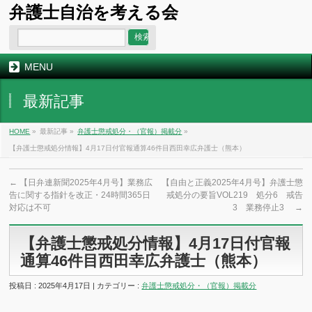
弁護士自治を考える会
MENU
最新記事
HOME
»
最新記事 »
弁護士懲戒処分・（官報）掲載分
»
【弁護士懲戒処分情報】4月17日付官報通算46件目西田幸広弁護士（熊本）
←
【日弁連新聞2025年4月号】業務広
【自由と正義2025年4月号】弁護士懲
告に関する指針を改正・24時間365日
戒処分の要旨VOL219 処分6 戒告
対応は不可
3 業務停止3
→
【弁護士懲戒処分情報】4月17日付官報
通算46件目西田幸広弁護士（熊本）
投稿日 : 2025年4月17日 | カテゴリー :
弁護士懲戒処分・（官報）掲載分