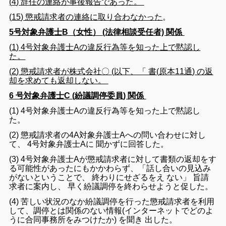
(
4
)
辞任
の
連絡
が
事後
報告
で
あっ
た
。
(
15
)
懲戒
請求
者
の
連絡
に
取り合わ
なかっ
た
。
5号対象弁護士B（女性） (法律相談受任者) 関係
(
1
)
4
号
対象
弁護士A
の
違反
行為
等
を
知っ
た
上
で
黙認
し
た
。
(
2
)
懲戒
請求
者
が
株式会社〇
(
以下
、
「
書
(
原本
11
通
) の
返
却
を
求め
て
も
返却
し
ない
。
6 号対象弁護士C (紛議調停委員) 関係
(
1
)
4
号
対象
弁護士A
の
違反
行為
等
を
知っ
た
上
で
黙認
し
た
。
(
2
)
懲戒
請求
者
の
4A
対象
弁護士A
へ
の
問い合わせ
に対し
て
、
4
号
対象
弁護士A
に
聞か
ず
に
回答
し
た
。
(
3
)
4
号
対象
弁護士A
が
懲戒
請求
者
に対して
書類
の
返却
を
す
る
可能
性
が
あっ
た
に
も
かかわら
ず
、
「
話し合い
の
見込み
が
ない
という
こと
で
、
終わり
に
せ
ざる
を
え
ない
」
旨請
求
者
に
案内
し
、
早く
紛議
調停
を
終わらせよ
う
と
促し
た
。
(
4
)
苦しい
状況
の
なか
紛議
調停
を
行っ
た
懲戒
請求
者
を
利用
し
て
、
調停
と
は
関係
の
ない
情報
(
インターネット
で
どの
よ
う
に
合同事務所
を
みつけ
た
か
)
を
聞き
出し
た
。