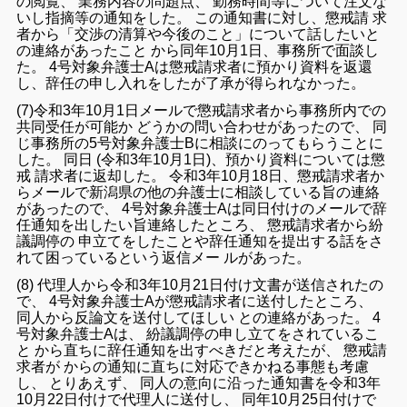
の
閲覧
、
業務
内容
の
問題
点
、
勤
務
時間
等
について
注文
な
いし
指摘
等
の
通知
を
し
た
。
この
通知
書
に対し
、
懲戒
請
求
者
から
「
交渉
の
清算
や
今後
の
こと
」
について
話し
たい
と
の
連絡
が
あっ
た
こと
から
同年
10
月
1
日
、
事務所
で
面談
し
た
。
4
号
対象
弁護士A
は
懲戒
請求
者
に
預か
り
資料
を
返還
し
、
辞任
の
申し入れ
を
し
た
が
了承
が
得
られ
なかっ
た
。
(
7
)
令和
3
年
10
月
1
日
メール
で
懲戒
請求
者
から
事務所
内
で
の
共同
受任
が
可能
か
どうか
の
問い合わせ
が
あっ
た
ので
、
同
じ
事務所
の
5
号
対象
弁護士B
に
相談
に
のっ
て
もらう
こと
に
し
た
。
同日
(
令和
3
年
10
月
1
日
)
、
預かり
資料
について
は
懲
戒
請求
者
に
返却
し
た
。
令和
3
年
10
月
18
日
、
懲戒
請求
者
か
ら
メール
で
新潟
県
の
他
の
弁護士
に
相談
し
て
いる
旨
の
連絡
が
あっ
た
ので
、
4
号
対象
弁護士A
は
同日
付け
の
メール
で
辞
任
通知
を
出し
たい
旨
連絡
し
た
ところ
、
懲戒
請求
者
から
紛
議
調停
の
申
立て
を
し
た
こと
や
辞任
通知
を
提出す
る
話
を
さ
れ
て
困っ
て
いる
という
返信
メー
ル
が
あっ
た
。
(
8
)
代理人
から
令和
3
年
10
月
21
日
付け
文書
が
送信
さ
れ
た
の
で
、
4
号
対象
弁護士A
が
懲戒
請求
者
に
送付
し
た
ところ
、
同人
から
反
論文
を
送付
し
て
ほしい
と
の
連絡
が
あっ
た
。
4
号
対象
弁護士Aは
、
紛議
調停
の
申し立て
を
さ
れ
て
いる
こ
と
から
直ちに
辞任
通知
を
出す
べき
だ
と
考え
た
が
、
懲戒
請
求
者
が
から
の
通
知
に
直ちに
対応
でき
かねる
事態
も
考慮
し
、
とりあえず
、
同人
の
意向
に
沿っ
た
通
知
書
を
令和
3
年
10
月
22
日
付け
で
代理人
に
送付
し
、
同年
10
月
25
日
付け
で