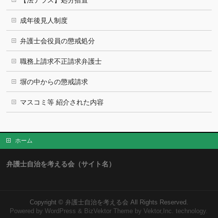
【法テラス】処分措置
成年後見人制度
弁護士会役員の懲戒処分
職務上請求不正請求弁護士
塀の中からの懲戒請求
マスコミ等 紹介された内容
ホーム
弁護士自治を考える会（サイト名）
Copyright ©
弁護士自治を考える会
All Rights Reserved.
Powered by
WordPress
&
BizVektor Theme
by Vektor,Inc. technology.