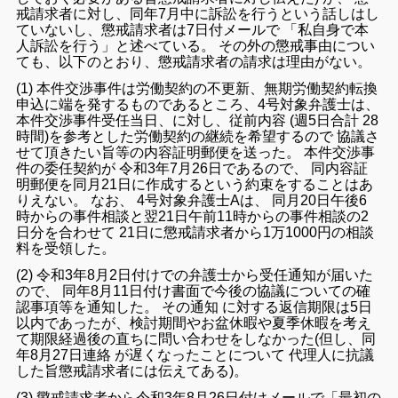
戒
請求
者
に対し
、
同年
7
月
中
に
訴
訟
を
行う
という
話し
は
し
て
い
ない
し
、
懲戒
請求
者
は
7
日付
メール
で
「
私
自身
で
本
人
訴訟
を
行う
」
と
述べ
て
いる
。
その
外
の懲戒
事由
につい
て
も
、
以下
の
とおり
、
懲戒
請求
者
の
請求
は
理由
が
ない
。
(
1
)
本件
交渉
事件
は
労働
契約
の
不
更新
、
無期
労働
契約
転換
申込
に
端を発する
もの
で
ある
ところ
、
4
号
対象
弁護士
は
、
本件
交渉
事件
受任
当日
、
に対し
、
従前
内容
(
週
5
日
合計
28
時間
)
を
参考
と
し
た
労働
契約
の
継続
を
希望
する
ので
協議
さ
せ
て
頂き
たい
旨
等
の
内容
証明
郵便
を
送っ
た
。
本件交渉
事
件
の
委任
契約
が
令和
3
年
7
月
26
日
で
あるので
、
同
内容証
明
郵便
を
同月
21
日
に
作成
する
と
い
う
約束
を
する
こと
は
あ
りえ
ない
。
なお
、
4
号
対象
弁護士A
は
、
同月
20
日
午後
6
時
から
の
事件
相談
と
翌
21
日
午前
11
時
から
の
事件
相談
の
2
日
分
を
合わせ
て
21
日
に
懲戒
請求
者
から
1
万
1000
円
の
相談
料
を
受領
し
た
。
(
2
)
令和
3
年
8
月
2
日
付け
で
の
弁護士
から
受任
通知
が
届い
た
ので
、
同年
8
月
11
日
付け
書面
で
今後
の
協議
について
の
確
認
事項
等
を
通知
し
た
。
その
通知
に対する
返信
期限
は
5
日
以内
で
あっ
た
が
、
検討
期間
や
お盆
休暇
や
夏季
休暇
を
考
え
て
期限
経過
後
の
直ちに
問い合わせ
を
し
なかっ
た
(
但し
、
同
年
8
月
27
日
連絡
が
遅く
なっ
た
こと
について
代理人
に
抗議
し
た
旨
懲戒
請求
者
に
は
伝え
て
ある
)
。
(
3
)
懲戒
請求
者
から
令和
3
年
8
月
26
日
付け
メールで
「
最初
の