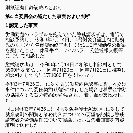
別紙
証拠
目録
記載
の
とおり
第4 当委員会の認定した事実および判断
1 認定した事実
労働
問題
の
トラブル
を
抱え
て
い
た
懲戒
請求
者
は
、
電話
で
相談
予約
し
、
令和
3
年
7
月
14
日
、
4
号
対象
弁護士A
に
勤務
先
の 〇〇
から
労働
契約
終了
もしくは
1
日
2
時間
勤務
の
提案
を
受け
た
こと
、
休業
手当
、
パワハラ
、
公益
通報
支援
等
に
つい
て
相談
し
た
。
懲戒
請求
者
は
、
令和
3
年
7
月
14
日
に
相談
し
相談
料
として
5500
円
を
支払
い
、
同年
7
月
20
日
、
同年
7
月
21
日
に
相談
し
相談
料
として
合計
1
万
1000
円
を
支払っ
た
。
令
和
3
年
7
月
26
日
、
に対する
労働
契約
確認
等
に関する
交渉
事件
に
つい
て
委任
契約
(
訴訟
に
移行
し
た
場合
は
着手
金
増額
の
協議
を
する
旨
の
特約
)
が
締結
さ
れ
、
着手
金
が
支払わ
れ
た
。
同日
(
令和
3
年
7
月
26
日
)
、
4
号
対象
弁護士A
は〇〇
に対して
就業
規則
の
閲覧
と
業務
内容
について
の
要望
を
記載
し
懲戒
請求
者
の
労働
条件
について
協議
し
たい
旨
の
通知
書
を
内容
証明
で
送付
し
た
。