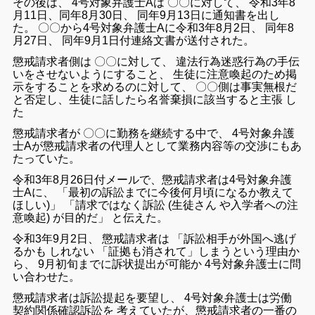
その後
は
、
4
号
対象弁護士A
は 〇〇
に対して
、
令和
3
年
8
月
11
日
、
同年
8
月
30
日
、
同年
9
月
13
日
に
通知
書
を
出し
た
。
〇〇から
4
号
対象
弁護士A
に
令和
3
年
8
月
2
日
、
同年
8
月
27
日
、
同年
9
月
1
日付
連絡
文書
が
送付
さ
れ
た
。
懲戒
請求
者
側
は 〇〇に
対して
、
違法
行為
迷惑
行為
の
手伝
い
を
さ
せ
ない
よう
に
する
こと
、
生徒
に
注意
喚起
の
ため
掲
示
を
する
こと
を
求める
の
に対して
、 〇〇
側は
事実無根
だ
と
否定
し
、
生徒
に
話し
たら
名誉
棄損
に
該当
する
と
主張 し
た
懲戒
請求
者
が 〇〇
に
勤務
を
継続
する
中
で
、
4
号
対象
弁護
士A
が
懲戒
請求
者
の
代理人
として
業務
内容
等
の
交渉
に
も
あ
たっ
て
い
た
。
令和
3
年
8
月
26
日付
メール
で
、
懲戒
請求
者
は
4
号
対象
弁護
士A
に
、
「
最初
の
訴
訟
まで
に
今後
何
月
頃
に
なる
か
教え
て
ほしい
)
」
「
請求
で
は
なく
訴訟
(
生徒
さん
や
入学
者
へ
の
注
意
喚起
)
が
目的
だ
」
と
伝え
た
。
令和
3
年
9
月
2
日
、
懲戒
請求
者
は
「
訴訟
相手
が
外国
へ
逃げ
る
かも
しれない
「
証拠
も
消さ
れ
て
」
しまう
という
理由
か
ら
、
9
月
初旬
まで
に
訴状
提出
が
可能
か
4
号
対象
弁護士
に
問
い合わせ
た
。
懲戒
請求
者
は
訴訟
提起
を要望
し
、
4
号
対象
弁護士
は
労働
契約
関係
確認
訴訟
を
考え
て
い
た
が
、
懲戒
請求
者
の
一番
の