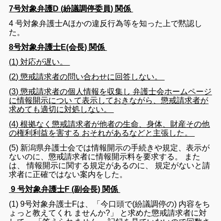
7号対象弁護D (紛議調停委員) 関係
4
号
対象
弁護士A
ほか
の
違反
行為
等
を
知っ
た
上
で
黙認
し
た
。
8号対象弁護士E(会長) 関係
(
1
)
対応
が
遅い
。
(
2
)
懲戒
請求
者
の
問い合わせ
に
回答
し
ない
。
(
3
)
懲戒
請求
者
の
個人
情報
を
収集
し
弁護士
会
ホームページ
に
情報
開示
に
つい
て
表示
し
て
おき
ながら
、
懲戒
請求
者
が
求め
て
も
適切
に
対処
し
ない
。
(
4
)
根拠
なく
懲戒
請求
者
が
他者の
生命
、
身体
、
財産
その他
の
権利
利益
を
害する
おそれ
が
ある
など
と
主張
し
た
。
(
5
)
新潟
県
弁護士
会
で
は
情報
開示の
手続き
や
規定
、
表示
が
ない
のに
、
懲戒
請求
者
に
情報
開示
料
を
要求
する
。
また
は
、
情報
開示
に関する
規定
が
ある
のに
、
規
定
が
ない
と
請
求
者
に
正確
で
は
ない
案内
を
し
た
。
9 号対象弁護士F (副会長) 関係
(
1
)
9
号
対象
弁護士F
は
、
「
今
口頭
で
(
紛議
調停
の
)
内容
を
ち
ょっと
教え
て
くれ
ませ
ん
か
?
」
と
求め
た
懲戒
請求
者
に対