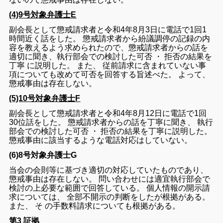
(4)9号対象弁護士E
副
会長
として懲戒
請求
者
と
令和
4
年
8
月
3
日
に
電話
で
1
回
1
時間
近く
話
を
し
た
。
懲戒
請求
者
から
紛議
調停
の
記録
の
内
容
を
教える
よう
求め
られ
た
ので
、
懲戒
請求
者
から
の
話
を
適切
に
聞き
、
執行
部会
で
の
検討
し
た
可否
・
拒否
の
結果
を
丁寧
に
説明
し
た
。
また
、
従前
請求
に
含ま
れ
て
い
ない
事
項
について
も
改めて
可否
を
回
答
する
旨
述べ
た
。
よって
、
懲戒
事由
は
存在
し
ない
。
(5)10号対象弁護士F
副
会長
として
懲戒
請求
者
と
令和
4
年
8
月
12
日
に
電話
で
1
回
30
位
話
を
し
た
。
懲戒
請求
者
から
の
話
を
丁寧
に
聞き
、
執行
部会
で
の検討
し
た
可否
・
拒否
の
結果
を
丁寧
に
説明
し
た
。
懲戒
事由
に
該当
する
よう
な
電話
対応
は
し
て
い
ない
。
(6)8号対象弁護士G
当会
の
会則
等
に
基づき
適切
の
対応
し
て
い
た
もの
で
あり
、
懲戒
事由
は
存在
し
な
い
。
問い合わせ
に
は
適宜
執行
部会
で
検討
の
上
必要
な
範囲
で
回答
し
て
いる
。
個人
情報
の
開示
請
求
について
は
、
全部
不
開示
の
判断
を
し
た
が
根拠
が
ある
。
また
、
そ
の
手数料
請求
について
も
根拠
が
ある
。
第3 証拠