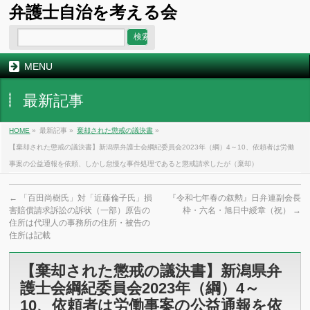
弁護士自治を考える会
MENU
最新記事
HOME
»
最新記事 »
棄却された懲戒の議決書
»
【棄却された懲戒の議決書】新潟県弁護士会綱紀委員会2023年（綱）4～10、依頼者は労働
事案の公益通報を依頼、しかし怠慢な事件処理であると懲戒請求したが（棄却）
←
「百田尚樹氏」対「近藤倫子氏」損
『令和七年春の叙勲』日弁連副会長
害賠償請求訴訟の訴状（一部）原告の
枠・六名・旭日中綬章（祝）
→
住所は代理人の事務所の住所・被告の
住所は記載
【棄却された懲戒の議決書】新潟県弁
護士会綱紀委員会2023年（綱）4～
10、依頼者は労働事案の公益通報を依