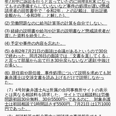
年
7
月
中
に
訴訟
を
行う
と
言っ
て
い
た
のに
同年
8
月末
に
なっ
て
も
その
準備
すら
し
て
い
ない
など
事件
の
処理
が
遅い
(
懲戒
請求
者
の
回
答書
中
で
「
令和
2
年
」
と
の
記載
は
、
提出
証拠
全般
から
「
令和
3
年
」
と
解し
た
)
。
(
2
)
労働
問題
な
のに
給与
計算
等
の
計算
を
自分
で
し
ない
。
(
3
)
経緯
の
説明
書
や
給与
や
計算
の
説明
書
など
懲戒
請求
者
が
渡し
た
資料
を
紛失
し
た
。
(
4
)
予定
や
事件
の
内容
を
忘れ
た
。
(
5
)
令和
2
年
7
月
21
日
の
面談
は
会議
が
ある
という
の
で
30
分
で
終わっ
た
、
同
月
26
日
の
面談
で
は
「
文書
を
直し
て
くる
」
と
言っ
て
部屋
から
出
て
行き
30
分
戻ら
ない
など
遅刻
中
抜け
が
多い
。
(
6
)
辞任
前
や
辞任
後
、
事件
処理
について
説明
を
求め
て
も
対
象
弁護士
は
交渉
文書
を
読み上げる
だけ
で
説明
し
なかっ
た
。
（7）4
号
対象
弁護士A
は
所属
の
合同
事務所
サイト
の
表示
と
は
異なる
相談
料
を
請
求
し
た
。
サイト
で
は
相談
料
は
労働
問題
初回
30
分
無料
、
30
分
5500
円
~
で
ある
のに
、
対象
弁護
士
は
初回
相談
で
1
時間
話さ
ず
5500
円
、
7
月
21
日
は
1
万
1000
円
で
あっ
た
。