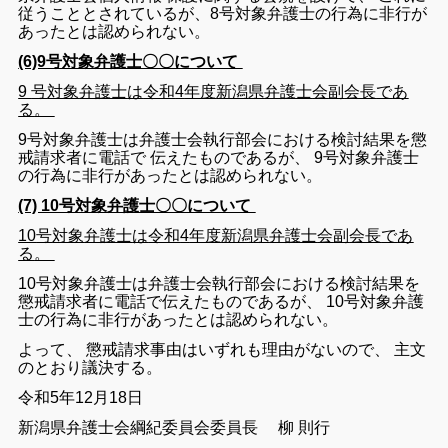
従う
こと
と
さ
れ
て
いる
が
、
8
号
対象
弁護士
の
行為
に
非行
が
あっ
た
と
は
認め
られ
ない
。
(6)9号対象弁護士〇〇について
9
号
対象
弁護士
は
令和
4
年度
新潟
県
弁護士
会
副
会長
で
あ
る
。
9
号
対象
弁護士
は
弁護士
会
執行
部会
における
検討
結果
を
懲
戒
請求
者
に
電話
で
伝えた
もの
で
ある
が
、
9
号
対象
弁護士
の
行為
に
非行
が
あっ
た
と
は
認め
られ
ない
。
(7) 10号対象弁護士〇〇について
10
号
対象
弁護士
は
令和
4
年度
新潟
県
弁護士
会
副
会長
で
あ
る
。
10
号
対象
弁護士
は
弁護士
会
執行
部会
における
検討
結果
を
懲戒
請求
者
に
電話
で
伝え
た
もの
で
ある
が
、
10
号
対象
弁護
士
の
行為
に
非行
が
あっ
た
と
は
認められ
ない
。
よって
、
懲戒
請求
事由は
いずれ
も
理由
が
ない
ので
、
主文
の
とおり
議決
する
。
令
和
5
年
12
月
18
日
新潟
県
弁護士
会
綱紀
委員
会
委員長
柳
則
行