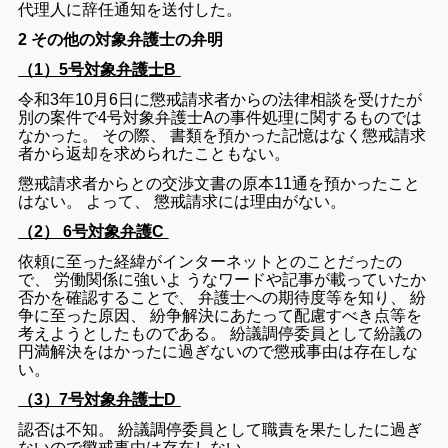
代理人
に
辞任
通知
を
送付
し
た
。
2
その他の対象弁護士の弁明
（1）5号対象弁護士B
令和
3
年
10
月
6
日
に
懲戒請求
者
から
の
法律
相談
を
受け
た
が
別
の
案件
で
4
号
対象
弁護士A
の
事件
処理
に関する
もの
で
は
なかっ
た
。
その
際
、
書類
を
預かっ
た
記
憶
は
なく
懲戒
請求
者
から
返却
を
求め
られ
た
こと
も
ない
。
懲戒
請求
者
から
と
の
交渉
文書
の
原本
11
通
を
預かっ
た
こと
は
ない
。
よって
、
懲戒
請求
に
は
理由
が
ない
。
（2） 6号対象弁護C
依頼
に
至っ
た
経緯
が
インターネット
と
の
こと
だっ
た
の
で
、
労働
関係
に
強い
よ
うな
ワード
や
記事
が
載っ
て
い
た
か
否
か
を
確認
する
こと
で
、
弁護士
へ
の
期待
度
等
を
知り
、
紛
争
に
至っ
た
原因
、
紛争
解決
にあたって
配慮
す
べき
点
等
を
考えよ
う
と
し
た
もの
で
ある
。
紛議
調停
委員
として
紛議
の
円満
解決
を
はかっ
た
に
過ぎ
ない
ので
懲戒
事由
は
存
在
しな
い
。
（3）7号対象弁護士D
認否
は
不知
。
紛議
調停
委員
として
職責
を
果たし
た
に
過ぎ
ない
ので
懲戒
事由
は
存在
し
ない
。