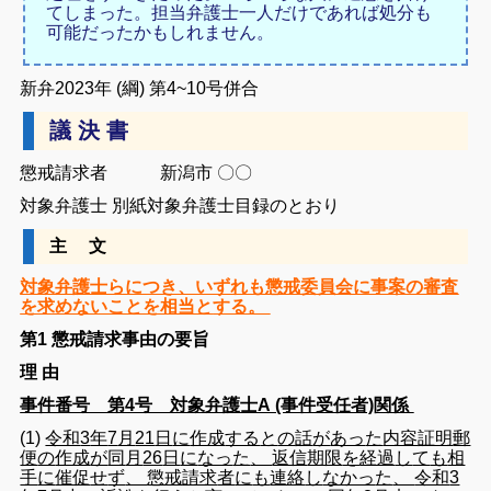
てしまった。担当弁護士一人だけであれば処分も
可能だったかもしれません。
新弁
2023
年
(
綱
)
第
4
~
10
号
併合
議 決 書
懲戒
請求者 新潟市 〇〇
対象
弁護士
別紙
対象
弁護士
目録
の
とおり
主
文
対象弁護士らにつき、いずれも懲戒委員会に事案の審査
を求めないことを相当と
する。
第1 懲戒請求事由の要旨
理
由
事件番号 第4号 対象弁護士A (事件受任者)関係
(
1
)
令和
3
年
7
月
21
日
に
作成
する
と
の
話
が
あっ
た
内容
証明
郵
便
の
作成
が
同
月
26
日
に
なっ
た
、
返信
期限
を
経過
し
て
も
相
手
に
催促
せ
ず
、
懲戒
請求
者
に
も
連絡
し
なかっ
た
、
令和
3