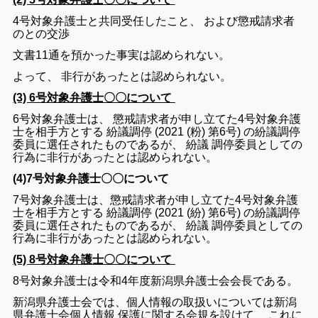
4
号
対象
弁護士
と
共同
受任
し
た
こと
、
および
懲戒
請求
者
の
と
の
交渉
文書
11
通
を
預かっ
た
事実
は
認められ
ない
。
よって
、
非行
が
あっ
た
と
は
認め
られ
ない
。
(3) 6号対象弁護士〇〇について
6
号
対象
弁護士
は
、
懲戒
請求
者
が
申し立て
た
4
号
対象
弁護
士
を
相手方
と
する
紛議
調停
(
2021
(
粉
)
第6
号
)
の
紛議
調停
委員
に
選任
さ
れ
た
もの
で
ある
が
、
紛議
調停
委員
として
の
行為
に
非行
が
あっ
た
と
は
認め
られ
ない
。
(4)7号対象弁護士〇〇について
7
号
対象
弁護士
は
、
懲戒
請求
者
が
申し立て
た
4
号
対象
弁護
士
を
相手方
と
する
紛議
調停
(
2021
(
紛
)
第
6
号
)
の
紛議
調停
委員
に
選任
さ
れ
た
もの
で
ある
が
、
紛議
調停
委員
として
の
行為
に
非行
が
あっ
た
と
は
認め
られ
ない
。
(5) 8号対象弁護士〇〇について
8
号
対象
弁護士
は
令和
4
年度
新潟
県
弁護士
会
会長
で
ある
。
新潟
県
弁護士
会
で
は
、
個人
情報
の
取扱い
について
は
新潟
県
弁護士
会
個人
情報
保護
に関する
会規
を
設け
て
、
これ
に