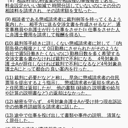
（8）
相談
料
等
の
料金
案内
が
相談
後
の
事後
報告
で
ある
。
料金設定
が
いい加減
で
時間
分
話
し
て
い
ない
のに
その
分
の
相談
料
を
請求
さ
れ
、
その
請求
額
を
支払っ
た
。
(
9
)
相談
者
で
ある
懲戒請求
者
に
裁判
例
等
を
持っ
て
くる
よう
案内
し
た
、
相手方
に
送る
交渉
文書
を
作成
さ
せる
など
、通
常
事務
員
や
弁護士
が
行う
仕事
を
さ
せ
た
(
=
仕事
を
さ
せ
た
人
に
弁護士
費用
を
請求
し
て
報酬
を
得る
)
。
(
10
)
裁判
等
手続き
に
詳しく
ない
懲戒
請求
者に対して
「
(
内
部
告発
の
報復
として
0
日
勤務
に
さ
せ
られ
た
が
その
よう
な
会社
で
週
5
日
働き
たく
ない
のに
)
勤務
日
数
を
多く
希望
する
交渉
文書
を
書か
なけれ
ば
裁判
で
不利
に
なる
、
4
号
対象
弁
護
士A
が
辞任
し
なけれ
ば
裁判
で
不利
に
なる
など
4
号
対象
弁
護士A
にとって
都合
の
良い
案内
を
行っ
た
。
(
11
)
裁判
に
必要
だ
など
と
称し
、
早急
に
懲戒
請求
者
の
住民
票
等
を
提出
する
よう
指
示し
、
懲戒
請求
者
が
返却
を
求める
と
住民
票
は
返却
し
た
が
、
他
の
書類
(
経緯
の
説明
書
や
給与
や
計算
の
説明
書
など
)
の
返却
は
なかっ
た
。
(
12
)
秘密
を
守ら
ず
、
4
号
対象
弁護士A
が
受け持つ
現在
訴訟
中
の
他
事件
詳細
等
を
請
求
者
に
話し
た
。
(
13
)
途中
で
仕事
を
投げ出し
て
書類
や
事件の
説明
、
清算
な
く
辞任
し
た
。