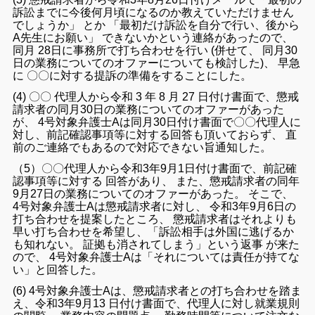
訴訟
まで
に
今後
何
月頃
に
なる
の
か
教え
て
いただけ
ませ
ん
でしょ
う
か
」
とか
「
最初
だけ
訴訟
を
自分
で
行い
、
後
から
A
先生
に
お願い
」
でき
ない
か
という
連絡
が
あっ
た
ので
、
同月
28
日
に
事務所
で
打ち合わせ
を
行い
(
併せ
て
、
同月
30
日
の
業務
について
の
オ
ファー
について
も
検討
し
た
)
、
早急
に 〇〇
に対する
提訴
の
準備
を
する
こと
に
し
た
。
(
4
) 〇〇
代理人
から
令和
3
年
8
月
27
日
付け
書面
で
、
懲戒
請求
者
の
同月
30
日
の
業務
について
の
オファー
が
あっ
た
が
、
4号
対象
弁護士A
は
同月
30
日
付け
書
面
で〇〇
代理人
に
対し
、
前記
確認
事項
等
に対する
回答
も
頂い
て
おら
ず
、
直
前
の
ご
連絡
で
も
ある
ので
対応
でき
ない
旨
通知
し
た
。
（5）〇〇代理人
から
令和
3
年
9
月
1
日
付け
書面
で
、
前記
確
認
事項
等
に対する
回答
が
あり
、
また
、
懲戒
請求
者
の
同年
9
月
27
日
の
業務
について
の
オファー
が
あっ
た
。
そこで
、
4
号
対象
弁護士A
は
懲戒
請求
者
に対し
、
令和
3
年
9
月
6
日
の
打
ち
合わせ
を
提案
し
た
ところ
、
懲戒
請求
者
は
それ
より
も
早い
打ち合わせ
を
希望
し
、
「
訴訟
相手
は
外国
に
逃げる
か
も
知れ
ない
。
証拠
も
消さ
れ
て
しまう
」
という
返事
が
来
た
ので
、
4
号
対象
弁護士A
は
「
それ
について
は
責任
が
持て
な
い
」
と
回答
し
た
。
(
6
)
4
号
対象
弁護士A
は
、
懲戒
請求
者
と
の
打ち合わせ
を
踏ま
え
、
令和
3
年
9
月
13
日
付け
書面
で
、
代理人
に対し
就業
規則