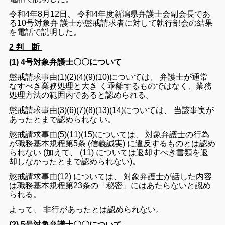
令和
4
年
8
月
12
日
、
令和
4
年度
新潟県
弁護士
会
副
会長
で
あ
る
10
号
対象
弁
護士
が
懲戒
請求
者
に対して
執行
部会
の
結果
を
電話
で
説明
し
た
。
2 判 断
(1)
4号対象弁護士〇〇について
懲戒
請求
事由
(
1
)
(
2
)
(
4
)(
9
)
(
10
)
について
は
、
弁護士
が
通常
なす
べき
業務
処理
と
大き
く
乖離
する
もの
で
は
なく
、
業務
処理
方法
の
範囲
内
で
ある
と
認め
られる
。
懲戒
請求
事由
(
3
)
(
6
)
(
7
)
(
8
)
(
13
)
(
14
)
について
は
、
当該
事実
が
あっ
た
と
まで
認め
られ
な
い
。
懲戒
請求
事由
(
5
)
(
11
)
(
15
)
について
は
、
対象
弁護士
の
行為
が
職務
基本
規程
第
5
条
(
信
義
誠実
)
に
違反
するもの
と
は
認め
られ
ない
(
加え
て
、
(
11
)
について
は
返却
す
べき
書類
を
返
却
し
なかっ
た
と
まで
認め
られ
ない
)
。
懲戒
請求
事由
(
12
)
について
は
、
対象
弁護士
が
話し
た
内容
は
職務
基本
規程
第
23
条
の
「
秘密
」
に
は
あたら
ない
と
認め
られる
。
よって
、
非行
が
あっ
た
と
は
認め
られ
ない
。
(2) 5号対象弁護士〇〇について