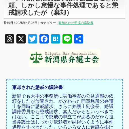
頼、しかし怠慢な事件処理であると懲
戒請求したが（棄却）
投稿日 : 2025年4月28日 | カテゴリー :
棄却された懲戒の議決書
Threads
X
Twitter
Facebook
Hatena
Line
共
有
棄却された懲戒の議決書
新潟でも大手の事務所に労働事案の公益通報の依
頼をしたが放置され、かかわった同事務所の弁護
士を同時に懲戒請求、さらに弁護士副会長、紛議
調停委員をも懲戒請求、素人だからというべきで
はない。ここまで懲戒の申立てがあるのだから担
当弁護士はしっかり依頼者が納得いくように事件
処理をすべきだった。いろいろな人に迷惑を掛け