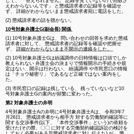
して
、
「
答え
られ
ませ
ん
。
記録
を
見
て
い
ない
ので
回数
さ
え
わから
ない
ん
です
」
と
懲戒
請求
者
の
記録
等
を
確認
せ
ず
、
詳細
が
わから
ない
まま
懲戒
請求
者
宛
に
電話
を
し
た
。
(
2
)
懲戒
請求
者
の
話
を
聴か
ない
。
10号対象弁護士G(副会長) 関係
(
1
)
10
号
対象
弁護士G
は
、
問い合わせ
の
回答
を
求め
た
懲戒
請求
者
に対して
、
懲
戒
請求
者
の
記録
等
を
確認
や
把握
せ
ず
、
詳細
が
わから
ない
まま
不
開示
の
連絡
を
し
た
。
(
2
)
10
号
対象
弁護士G
は
紛議
調停
の
日時
情報
は
口頭
で
しか
教え
られ
ない
弁護
士会
の
決まり
で
情報
開示
の
手続き
や
規
定
は
ない
、
開示
は
行わ
ない
、
紛議
調停
や
市民
窓口
の
情報
は
「
チョウ
秘密
リ
」
で
ある
など
正確
で
は
ない
案内
を
し
た
。
(
3
)
市民
窓口
の
記録
は
残し
て
いる
、
残っ
て
い
ない
など
10
号
対象
弁護士G
の
案内
が
頻繁
に
変わっ
た
。
第2 対象弁護士の弁明
4
号
対象
弁護士A
の
弁明
に
4
号
対象
弁護士A
は
、
令和
3
年
7
月
26
日
、
懲戒
請求
者から
相手方
対する
労働
契約
確認
等
に
関する
交渉
事件
(
以下
、
「
本件
交渉
事件
」
という
)
の
依
頼
を
受け
た
(
その
際
、〇〇
に対する
労働
契約
確認
訴訟
の
検討
を
し
て
おく
必
要
が
ある
旨
懲戒
請求
者
に対し
伝え
た
)
が
、
懲