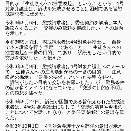
目的
が
「
生徒
さん
へ
の
注意
喚起
」
という
こ
と
から
、
4
号
対象
弁護士
は
、
訴状
を
完成
さ
せる
こと
は
困難
で
ある
旨
懲
戒
請求
者
に
伝え
た
。
令和
3
年
9
月
6
日
、
懲戒
請求
者
は
、
委任
契約
を
解消
し
本人
訴訟
を
する
こと
、
交渉
のみ
依頼
を
継続
し
たい
、
と
の
意向
を
示し
た
。
令和
3
年
9
月
7
日
、
懲戒
請求
者
は
4
号
対象
弁護士
に
「
自身
で
本人
訴訟
を
行う
予定
」
で
ある
こと
、
「
生徒
さん
へ
の
注意
喚起
が
一番
の
目的
」
で
あり
、
訴訟
を
し
た
い
目的
で
交渉
を
依頼
し
た
、
と
伝え
た
。
令和
3
年
9
月
9
日
、
懲戒
請求
者
は
4
号
対象
弁護士
へ
の
メール
で
「
生徒
さん
へ
の
注意
喚起
が
私
の
一番
の
目的
」
「
注意
喚起
の
掲示
」
「
謝罪
の
要求
」
といった
要望
を
述べ
、
「
訴訟
が
し
たい
目的
で
交渉
を
お願い
し
た
」
が
「
勤務
条件
の
話
が
多く
メイ
ン
に
なっ
て
いる
」
「
交渉
の
目的
が
不明
」
と
の
感想
を
述べ
た
。
令和
3
年
9
月
27
日
、
訴訟
が
困難
で
ある
旨
伝え
られ
た
懲戒
請
求
者
は
、
4
号
対
象
弁護士
に対して
「
交渉
の
清算
や
今後
の
こと
について
お話
し
た
(
い
)
」
と
委任
契
約
解消
の
意思
を
伝
え
た
。
令和
3
年
10
月
1
日
、
4
号
対象
弁護士
から
辞任の
意思
が
示さ