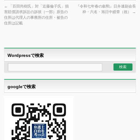
←
「百田尚樹氏」対「近藤倫子氏」損
『令和七年春の叙勲』日弁連副会長
害賠償請求訴訟の訴状（一部）原告の
枠・六名・旭日中綬章（祝）
→
住所は代理人の事務所の住所・被告の
住所は記載
Wordpressで検索
googleで検索