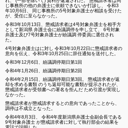
れ
、
(
一部
を
除い
て
)
資料
が
返還
さ
れ
た
。
懲戒
請求
者
は
同
じ
事務所
の
他
の
弁護士
に
依頼
でき
ない
か
打診
し
、
令和
3
年
10
月
6
日
、
同じ
事務所
の
5
号
対象
弁護士
が
相談
を
受け
た
が
、
受任
に
至ら
なかっ
た
。
令和
3
年
10
月
13
日
、
懲戒
請求
者
は
4
号
対象
弁護士
を
相手方
として
新潟
県
弁護士
会
に
紛議
調停
を
申し立て
、
6
号
対象
弁護士
及び
7
号
対象
弁護士
が
紛議
調
停
委員
に
選任
さ
れ
た
。
4
号
対象
弁護士
は
に対し
令和
3
年
10
月
22
日
に
懲戒
請求
者
の
意
向
を
伝え
、
令和
3
年
10
月
25
日
に
辞任
通知
を
送付
し
た
。
令
和
3
年
12
月
6
日
、
紛
議
調停
期日
第
1
回
令
和
4
年
1
月
26
日
、
紛
議
調停
期日
第
2
回
令和
4
年
2
月
15
日
、
紛議
調停
期日
第
3
回
。
懲戒
請求
者
が
返
却
を
求める
書類
の
うち
返却
可能
な
書類
が
提示
さ
れ
た
が
、
懲戒請求
者
が
受領
書
へ
の
署名
を
拒ん
だ
ため
引渡
が
実現
し
なかっ
た
。
懲戒
請求
者
が
懲戒
請求
する
と
の
意向
で
あっ
た
こと
から
、
調停
は
不成立
と
なっ
た
。
令和
4
年
8
月
3
日
、
令和
4
年度
新潟
県
弁護士
会
副
会長
で
ある
9
号対象
弁護士
が
懲戒
請求
者
に対して
執行
部会
の
結果
を
電話
で
説明
し
た
。