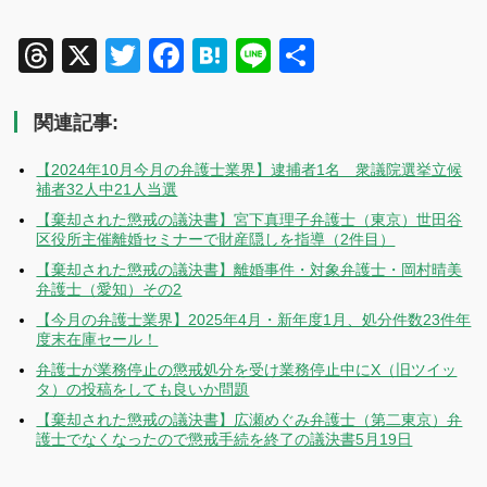
Threads
X
Twitter
Facebook
Hatena
Line
共
有
関連記事:
【2024年10月今月の弁護士業界】逮捕者1名 衆議院選挙立候
補者32人中21人当選
【棄却された懲戒の議決書】宮下真理子弁護士（東京）世田谷
区役所主催離婚セミナーで財産隠しを指導（2件目）
【棄却された懲戒の議決書】離婚事件・対象弁護士・岡村晴美
弁護士（愛知）その2
【今月の弁護士業界】2025年4月・新年度1月、処分件数23件年
度末在庫セール！
弁護士が業務停止の懲戒処分を受け業務停止中にX（旧ツイッ
タ）の投稿をしても良いか問題
【棄却された懲戒の議決書】広瀬めぐみ弁護士（第二東京）弁
護士でなくなったので懲戒手続を終了の議決書5月19日