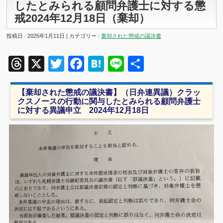
したとみられる顧問弁護士に対する懲
戒2024年12月18日（棄却）
投稿日 : 2025年1月11日 | カテゴリー :
棄却された懲戒の議決書
Threads
X
Twitter
Facebook
Hatena
Line
共
有
【棄却された懲戒の議決書】（日弁連異議）クラッ
クスノースの行動に関与したとみられる顧問弁護士
に対する異議申立 2024年12月18日