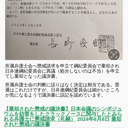
所属弁護士会へ懲戒請求を申立て綱紀委員会で棄却され
日弁連綱紀委員会に異議（処分しないのは不当）を申立
てし棄却となった議決書。
所属弁護士会の判断に誤りはなく決定は相当である。普
通はこれだけですが、日弁連綱紀委員会は細かいところ
が気になるようで議決書に誤記を認めています。
【棄却された懲戒の議決書】日本会議のシンポジュ
ウムを妨害をしたクラックノースに関与したとみら
れる弁護士に懲戒請求（札幌）
2024年6月8日
棄却
された懲戒の議決書