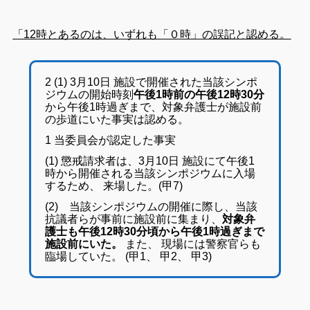
「12時とあるのは、いずれも「０時」の誤記と認める。
2 (1) 3月10日 施設で開催された当該シンポ
ジウムの開始時刻
午後1時前の午後12時30分
から午後1時過ぎまで、対象弁護士が施設前
の歩道にいた事実は認める。
1 当委員会が認定した事実
(1) 懲戒請求者は、3月10日 施設にて午後1
時から開催される当該シンポジウムに入場
するため、 来場した。(甲7)
(2) 当該シンポジウムの開催に際し、当該
抗議者らが事前に施設前に集まり、
対象弁
護士も午後12時30分頃から午後1時過ぎまで
施設前にいた。
また、 現場には警察官らも
臨場していた。 (甲1、 甲2、 甲3)