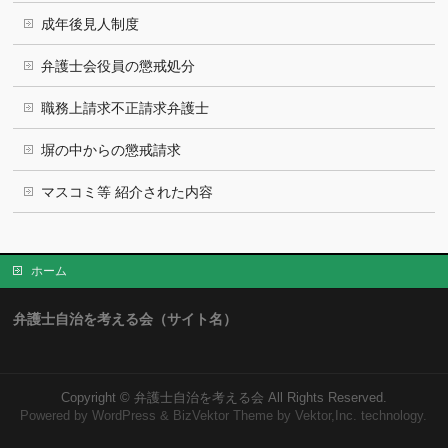
成年後見人制度
弁護士会役員の懲戒処分
職務上請求不正請求弁護士
塀の中からの懲戒請求
マスコミ等 紹介された内容
ホーム
弁護士自治を考える会（サイト名）
Copyright ©
弁護士自治を考える会
All Rights Reserved.
Powered by
WordPress
&
BizVektor Theme
by Vektor,Inc. technology.