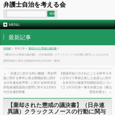
弁護士自治を考える会
MENU
最新記事
HOME
»
最新記事 »
棄却された懲戒の議決書
»
【棄却された懲戒の議決書】（日弁連異議）クラックスノースの行動に関与したとみられる
顧問弁護士に対する懲戒2024年12月18日（棄却）
←
「弁護士に対する特に離婚・男女問
【懲戒手続に付されたことを昨年５月
題に関する事件に係る業務妨害に関す
１日付けで事前公表した会員らに対す
る日弁連会長声明」に対するNHK党浜
る本日付け破産手続開始決定につい
田聡参議院議員の質問に対する1月8日
て】1月10日第一東京弁護士会（横山
付日弁連回答書
晃崇弁護士）
→
【棄却された懲戒の議決書】（日弁連
異議）クラックスノースの行動に関与