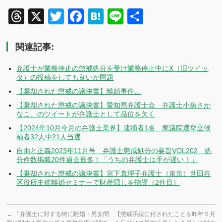
Threads
X
Twitter
Facebook
Hatena
Line
共
有
関連記事:
弁護士が業務停止の懲戒処分を受け業務停止中にX（旧ツイッ
タ）の投稿をしても良いか問題
【棄却された懲戒の議決書】離婚事件…
【棄却された懲戒の議決書】愛知県弁護士会 弁護士小魚さか
なこ、のツイートが弁護士として品位を欠く
【2024年10月今月の弁護士業界】逮捕者1名 衆議院選挙立候
補者32人中21人当選
自由と正義2023年11月号 弁護士懲戒処分の要旨VOL202 処
分件数掲載20件過去最多！「うちの弁護士は手が遅い！」
【棄却された懲戒の議決書】宮下真理子弁護士（東京）世田谷
区役所主催離婚セミナーで財産隠しを指導（2件目）
←
「弁護士に対する特に離婚・男女問
【懲戒手続に付されたことを昨年５月