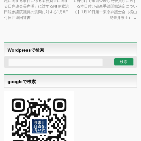
題に関する事件に係る業務妨害に関す
１日付けで事前公表した会員らに対す
る日弁連会長声明」に対するNHK党浜
る本日付け破産手続開始決定につい
田聡参議院議員の質問に対する1月8日
て】1月10日第一東京弁護士会（横山
付日弁連回答書
晃崇弁護士）
→
Wordpressで検索
googleで検索