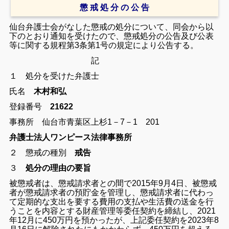
懲 戒 処 分 の 公 告
仙台弁護士会がなした懲戒の処分について、同会から以
下のとおり通知を受けたので、懲戒処分の公告及び公表
等に関する規程第3条第1号の規定により公告する。
記
１ 処分を受けた弁護士
氏名
木村和弘
登録番号
21622
事務所 仙台市青葉区上杉1－7－1 201
弁護士法人ワンピース法律事務所
２ 懲戒の種別
戒告
３
処分の理由の要旨
被懲戒者は、懲戒請求者との間で2015年9月4日、被懲戒
者が懲戒請求者の預貯金を管理し、懲戒請求者に代わっ
て定期的な支出を要する費用の支払や生活費の送金を行
うことを内容とする財産管理等委任契約を締結し、2021
年12月に450万円を預かったが、上記委任契約を2023年8