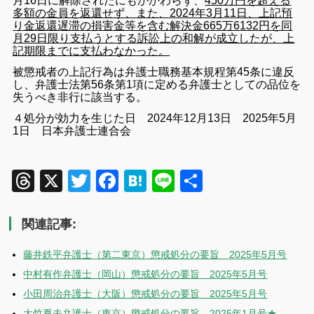
月16日に解除されたにもかかわらず、
450万円を超える
多額の金員を返還せず、また、2024年3月11日、上記預
り金返還遅滞の損害金等を含む解決金665万6132円を同
月29日限り支払うとする訴訟上の和解が成立したが、上
記期限までに支払わなかった。
被懲戒者の上記行為は弁護士職務基本規程第45条に違反
し、弁護士法第56条第1項に定める弁護士としての品位を
失うべき非行に該当する。
４処分が効力を生じた日 2024年12月13日
2025年5月
1日 日本弁護士連合会
Threads
X
Twitter
Facebook
Hatena
Line
共
有
関連記事:
藤井鉄平弁護士（第二東京）懲戒処分の要旨 2025年5月号
中村有作弁護士（岡山）懲戒処分の要旨 2025年5月号
小田周治弁護士（大阪）懲戒処分の要旨 2025年5月号
大竹夏夫弁護士（東京）懲戒処分の要旨 2025年1月号★