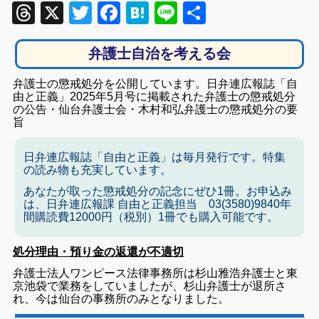
Threads
X
Twitter
Facebook
Hatena
Line
共
有
弁護士自治を考える会
弁護士の懲戒処分を公開しています。日弁連広報誌「自
由と正義」2025年5月号に掲載された弁護士の懲戒処分
の公告・仙台弁護士会・木村和弘弁護士の懲戒処分の要
旨
日弁連広報誌「自由と正義」は毎月発行です。特集
の読み物も充実しています。
あなたが取った懲戒処分の記念にぜひ1冊。お申込み
は、日弁連広報課 自由と正義担当 03(3580)9840年
間購読費12000円（税別）1冊でも購入可能です。
処分理由・預り金の返還が不適切
弁護士法人ワンピース法律事務所は杉山雅浩弁護士と東
京池袋で業務をしていましたが、杉山弁護士が退所さ
れ、今は仙台の事務所のみとなりました。