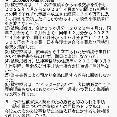
(1) 被懲戒者は、１１名の依頼者から示談交渉を受任し、
２０２２年４月から２０２３年４月までの間に各相手方
との間でそれぞれ示談を成立させ総額１３１６万円に及
ぶ示談金を受領したにもかかわらず、示談金を依頼者に
引き渡さなかった。
(2) 被懲戒者は、合計１５か月分（２０２２年４月分、同
年７月分から１０月分まで、同年１２月分から２０２３
年４月分まで、同年６月分から１０月分まで）４２万３
５００円の当会会費、日本弁護士連合会会費及び同特別
会費を滞納した。
(3) 被懲戒者は、依頼者から申立てられた紛議調停事件に
おいて答弁書を提出せず、期日に出頭しなかった。
(4) 被懲戒者は、法律事務所の住所等を２０２３年３月３
１日以降、当会及び日本弁護士連合会に適切に届け出な
かった。
(5) 当会会長による預かり金品に関する照会に回答しなか
った。
(6) 被懲戒者は、ツイッターにおいて、客観的必要性も合
理的理由もないにもかかわらず、過激かつ著しく侮蔑的
な投稿を行った。
５ その他被害拡大防止のため必要と認められる事項
当該会員についての依頼者との同様のトラブルは、当
会設立の次の公設事務所に当該依頼者に対する法律相談
の対応を依頼している。