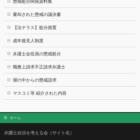
懲戒処分関係資料集
棄却された懲戒の議決書
【法テラス】処分措置
成年後見人制度
弁護士会役員の懲戒処分
職務上請求不正請求弁護士
塀の中からの懲戒請求
マスコミ等 紹介された内容
ホーム
弁護士自治を考える会（サイト名）