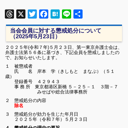
Threads
X
Twitter
Facebook
Hatena
Line
共
有
当会会員に対する懲戒処分について
（2025年5月23日）
２０２５年(令和７年)５月２３日、第一東京弁護士会は、
弁護士法第５６条に基づき、下記会員を懲戒しましたの
で、お知らせいたします。
１ 被懲戒者
氏 名 岸本 学（きしもと まなぶ）（５１
歳）
登録番号 ４２９４３
事 務 所 東京都港区新橋 ５－２５－１ ３階－７
みせばや総合法律事務所
２ 懲戒処分の内容
除名
３ 懲戒処分が効力を生じた年月日
２０２５年（令和７年）５月２３日
４ 懲戒処分の理由の要旨