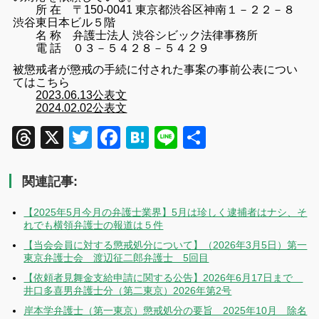
所 在 〒150-0041 東京都渋谷区神南１－２２－８
渋谷東日本ビル５階
名 称 弁護士法人 渋谷シビック法律事務所
電 話 ０３－５４２８－５４２９
被懲戒者が懲戒の手続に付された事案の事前公表につい
てはこちら
2023.06.13公表文
2024.02.02公表文
Threads
X
Twitter
Facebook
Hatena
Line
共
有
関連記事:
【2025年5月今月の弁護士業界】5月は珍しく逮捕者はナシ、そ
れでも横領弁護士の報道は５件
【当会会員に対する懲戒処分について】（2026年3月5日）第一
東京弁護士会 渡辺征二郎弁護士 5回目
【依頼者見舞金支給申請に関する公告】2026年6月17日まで
井口多喜男弁護士分（第二東京）2026年第2号
岸本学弁護士（第一東京）懲戒処分の要旨 2025年10月 除名