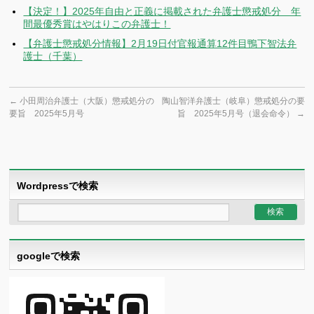
【決定！】2025年自由と正義に掲載された弁護士懲戒処分 年
間最優秀賞はやはりこの弁護士！
【弁護士懲戒処分情報】2月19日付官報通算12件目鴨下智法弁
護士（千葉）
←
小田周治弁護士（大阪）懲戒処分の
陶山智洋弁護士（岐阜）懲戒処分の要
要旨 2025年5月号
旨 2025年5月号（退会命令）
→
Wordpressで検索
googleで検索