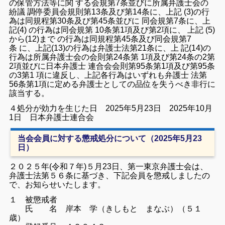
の保管方法等に関 する会規第7条並びに所属弁護士会の
紛議 調停委員会規則第13条及び第14条に、上記 (3)の行
為は同規程第30条及び第45条並びに 同会規第7条に、上
記(4) の行為は同会規第 10条第1項及び第2項に、 上記 (5)
から(12)まで の行為は同規程第45条及び同会規第7
条 に、上記(13)の行為は弁護士法第21条に、上 記(14)の
行為は所属弁護士会の会則第24条第 1項及び第24条の2第
2項並びに日本弁護士 連合会会則第95条第1項及び第95条
の3第1 項に違反し、上記各行為はいずれも弁護士 法第
56条第1項に定める弁護士としての品位を失うべき非行に
該当する。
４処分が効力を生じた日 2025年5月23日 2025年10月
1日 日本弁護士連合会
当会会員に対する懲戒処分について（2025年5月23
日）
２０２５年(令和７年)５月23日、第一東京弁護士会は、
弁護士法第５６条に基づき、下記会員を懲戒しましたの
で、お知らせいたします。
１ 被懲戒者
氏 名 岸本 学（きしもと まなぶ）（５１
歳）