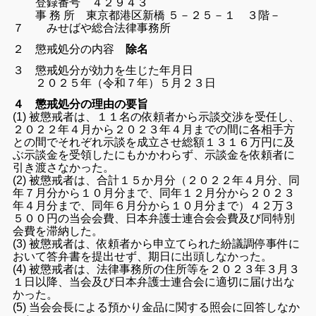
登録番号 ４２９４３
事 務 所 東京都港区新橋 ５－２５－１ ３階－
７ みせばや総合法律事務所
２ 懲戒処分の内容
除名
３ 懲戒処分が効力を生じた年月日
２０２５年（令和７年）５月２３日
４ 懲戒処分の理由の要旨
(1) 被懲戒者は、１１名の依頼者から示談交渉を受任し、
２０２２年４月から２０２３年４月までの間に各相手方
との間でそれぞれ示談を成立させ総額１３１６万円に及
ぶ示談金を受領したにもかかわらず、示談金を依頼者に
引き渡さなかった。
(2) 被懲戒者は、合計１５か月分（２０２２年４月分、同
年７月分から１０月分まで、同年１２月分から２０２３
年４月分まで、同年６月分から１０月分まで）４２万３
５００円の当会会費、日本弁護士連合会会費及び同特別
会費を滞納した。
(3) 被懲戒者は、依頼者から申立てられた紛議調停事件に
おいて答弁書を提出せず、期日に出頭しなかった。
(4) 被懲戒者は、法律事務所の住所等を２０２３年３月３
１日以降、当会及び日本弁護士連合会に適切に届け出な
かった。
(5) 当会会長による預かり金品に関する照会に回答しなか