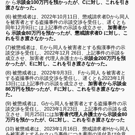
か ら
示談金100万円を預かったが、Cに対し、これを引き
渡さなかった。
(6) 被懲戒者は、2022年10月11日、懲戒請求者Dから同人
を被害者とする盗撮事件の示談交渉を受任し、遅くとも
同年12月9日に は上記事件の示談を成立させ、
加害者か
ら 示談金80万円を預かったが、懲戒請求者D に対し、こ
れを引き渡さなかった。
(7)被懲戒者は、Eから同人を被害者とする痴漢事件の示
談交渉を受任し、2022年12月 26日、上記事件の示談を
成立させ、加害者 代理人弁護士から
示談金200万円を預
かったが、Eに対し、これを引き渡さなかった。
(8) 被懲戒者は、2022年9月3日、 Fから同人 を被害者と
する盗撮事件の示談交渉を受任し、遅くとも2023年1月
13日には上記事件の示談を成立させ、
加害者から示談金
86万円を預かったが、Fに対し、これを引き渡さなかっ
た。
(9) 被懲戒者は、Gから同人を被害者とする盗撮事件の示
談交渉を受任し、2023年1月23日、 上記事件の示談を成
立させ、同月25日には加
害
者代理人弁護士から示談金80
万円を預かったが、Gに対し、これを引き渡さなかった
(10) 被懲戒者は、2023年1月16日、懲戒請求者Hから同人
を被害者とするセクハラ事件につき書面の送付及び合意