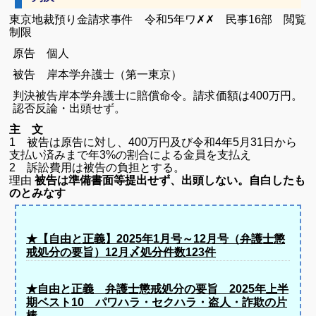
東京地裁預り金請求事件 令和5年ワ✗✗ 民事16部 閲覧
制限
原告 個人
被告 岸本学弁護士（第一東京）
判決被告岸本学弁護士に賠償命令。請求価額は400万円。
認否反論・出頭せず。
主 文
1 被告は原告に対し、400万円及び令和4年5月31日から
支払い済みまで年3%の割合による金員を支払え
2 訴訟費用は被告の負担とする。
理由
被告は準備書面等提出せず、出頭しない。自白したも
のとみなす
★【自由と正義】2025年1月号～12月号（弁護士懲
戒処分の要旨）12月〆処分件数123件
★自由と正義 弁護士懲戒処分の要旨 2025年上半
期ベスト10 パワハラ・セクハラ・盗人・詐欺の片
棒