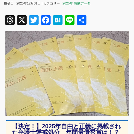
投稿日 : 2025年12月31日 | カテゴリー :
2025年 懲戒データ
Threads
X
Twitter
Facebook
Hatena
Line
共
有
【決定！】2025年自由と正義に掲載され
た弁護士懲戒処分 年間最優秀賞は！？