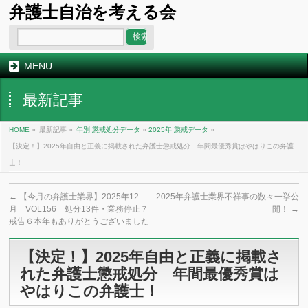
弁護士自治を考える会
MENU
最新記事
HOME
»
最新記事 »
年別 懲戒処分データ
»
2025年 懲戒データ
»
【決定！】2025年自由と正義に掲載された弁護士懲戒処分 年間最優秀賞はやはりこの弁護
士！
←
【今月の弁護士業界】2025年12
2025年弁護士業界不祥事の数々一挙公
月 VOL156 処分13件・業務停止７
開！
→
戒告６本年もありがとうございました
【決定！】2025年自由と正義に掲載さ
れた弁護士懲戒処分 年間最優秀賞は
やはりこの弁護士！