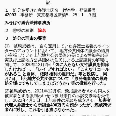
記
１ 処分を受けた弁護士氏名
岸本学
登録番号
42093
事務所 東京都港区新橋5－25－1 ３階
みせばや総合法律事務所
２ 懲戒の種別
除名
３
処分の理由の要旨
(1) 被懲戒者は、 自ら運用していた弁護士名義のツイッ
ターのアカウントにおいて、 地方公共団体の議会の議員
が主張していた上記地方公共団体の長による性加害の事
実及び上記地方公共団体の住民による上記議員の解職に
関して、 2020年12月2日
「気に入らない女性議員を排除
したければ」、「レイ プすればよい」「こんなリコール
があるこ と自体、 権限 権利の濫用だ」等と投稿し、同
月7日、上記地方公共団体について 「原発廃棄物の最終
処分場にでもしてしまえばどうか」等の投稿を行った。
(2)被懲戒者は、2021年12月頃、懲戒請求者 Aから同人を
被害者とする強制わいせつ被 疑事件の示談交渉等を受任
し、2022年4月1 日、上記事件の示談を成立させ、
加害者
代理人弁護士から示談金400万円を預かったが、懲戒請求
者Aに対し、これを引き渡さなかった
。