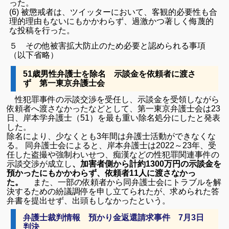
った。
(6) 被懲戒者は、ツイッターにおいて、客観的必要性も合
理的理由もないにもかかわらず、過激かつ著しく侮蔑的
な投稿を行った。
５ その他被害拡大防止のため必要と認められる事項
（以下省略）
51歳男性弁護士を除名 示談金を依頼者に渡さ
ず 第一東京弁護士会
性犯罪事件の示談交渉を受任し、示談金を受領しながら
依頼者へ渡さなかったなどとして、第一東京弁護士会は23
日、岸本学弁護士（51）を最も重い除名処分にしたと発表
した。
除名により、少なくとも3年間は弁護士活動ができなくな
る。 同弁護士会によると、岸本弁護士は2022～23年、受
任した盗撮や強制わいせつ、痴漢などの性犯罪関連事件の
示談交渉が成立し
、加害者側から計約1300万円の示談金を
預かったにもかかわらず、依頼者11人に渡さなかっ
た。
また、一部の依頼者から同弁護士会にトラブルを解
決するための紛議調停を申し立てられたが、求められた答
弁書を提出せず、出頭もしなかったという。
弁護士裁判情報 預かり金返還請求事件 7月3日
判決