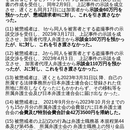
書の作成を受任し、同年2月9日、 上記事件の示談を成立
させ、遅くとも同月17日には加害者から
示談金60万円を
預かったが、懲戒請求者Hに対し、これを引き渡さなか
った。
(11) 被懲戒者は、 Iから同人を被害者とする盗撮事件の示
談交渉を受任し、2023年3月17日、上記事件の示談を成
立させ、加害者代理人弁護士から
示談金100万円を預かっ
たが、Iに対し、これを引き渡さなかった。
(12) 被懲戒者は、Jから同人を被害者とする盗撮事件の示
談交渉を受任し、2023年4月3 日、 上記事件の示談を成
立させ、 加害者代理人弁護士から
示談金110万円を預か
ったが、Jに対し、これを引き渡さなかった。
(13) 被懲戒者は、遅くとも2023年3月31日以 降、自己の
所属する法律事務所が日本弁護士連合会に登録された住
所地に所在しなくなったにもかかわらず、その移転等を
所属弁護士会及び日本弁護士連合会に届け出な かった。
(14) 被懲戒者は、 2021年9月分から2023年10 月分までの
うち15か月分の所属弁護士会の会費並びに日本弁護士連
合会の
会費及び特別会費合計金42万3500円を滞納した。
(15) 被懲戒者の上記(2)の行為は弁護士職務基 本規程第44
条及び第45条、 所属弁護士会の 弁護士職務上の預り金品