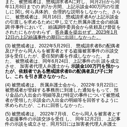
また、被懲戒者は、懲戒請求者Aに対し、同月2日から同
年11月8日までの 約7か月間、上記示談金400万円の引渡
しに 関し 何ら具体的、合理的な説明をしなかった、さら
に、 被懲戒者は、同月16日、懲戒請求者Aが上記示談金
の引渡しを求めるために申し立てた所属弁護士会の紛議
調 停事件において、 紛議調停委員会から依頼及び督促を
されたにもかかわらず、
答弁書を提出せず、2023年1月
12日の上記紛議事件の期日に出頭しなかった。
(3) 被懲戒者は、2022年5月29日、 懲戒請求者Bの配偶者
及び子から同人らを被害者とする盗撮被害事件の示談交
渉を受任したが、委任契約書を作成しなかった。 ま
た、 被懲戒者は、同年6月24日、上記事件の示 談を成立
させ、 加害者代理人弁護士から
示談金100万円を預かっ
たが、依頼者である懲戒請求者Bの配偶者及び子に対
し、これ を引き渡さなかった。
(4) 被懲戒者は、 所属弁護士会から、2022年 9月22日に
被懲戒者が登録する事務所に到達した通知をもって、預
り金品の入出金の 明細等及び特定の事件について被懲戒
者が受領した示談金の入出金の明細等を回答するように
求められたが、これに回答しなかった。
(5) 被懲戒者は、 2022年7月頃、 Cから同人を被害者とす
る盗撮事件の示談交渉を受任 し、 同年12月2日、 上記事
件の示談を成立させ、同月5日には加害者代理人弁護士