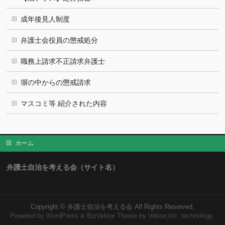
成年後見人制度
弁護士会役員の懲戒処分
職務上請求不正請求弁護士
塀の中からの懲戒請求
マスコミ等 紹介された内容
ホーム
弁護士自治を考える会（サイト名）
Copyright ©
弁護士自治を考える会
All Rights Reserved.
Powered by
WordPress
&
BizVektor Theme
by Vektor,Inc. technology.