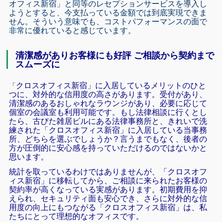
オフィス新宿」と同等のレセプションサービスを導入し
ようとすると、今支払っている金額では到底実現できま
せん。そういう意味でも、コストパフォーマンスの面で
非常に優れていると感じています。
清潔感がありお客様にも好評 ご相談から契約まで
スムーズに
クロスオフィス新宿」に入居しているメリットのひと
「
つに、対外的な信用度の高さがあります。受付があり、
清潔感のあるおしゃれなラウンジがあり、必要に応じて
個室の会議室も利用可能です。もし法律相談に行くとし
たら、古びた雑居ビルにある法律事務所と、きれいで洗
練された「クロスオフィス新宿」に入居している当事務
所、どちらを選ぶでしょうか？言うまでもなく、後者の
方が圧倒的に安心感を持っていただけるのではないかと
思います。
統計を取っているわけではありませんが、「クロスオフ
ィス新宿」に移転してから、ご相談に来られたお客様の
契約率が高くなっている実感があります。初期費用を抑
えられ、セキュリティ面も安心でき、さらに対外的な信
用度の向上にもつながる「クロスオフィス新宿」は、私
たちにとって理想的なオフィスです。