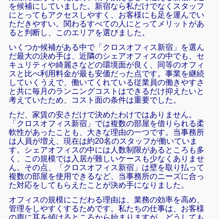
を候補にしていました。新宿なら私だけでなくスタッフ
にとってもアクセスしやすく、お客様にも足を運んでい
ただきやすい。関わるすべての人にとってメリットがあ
ると判断し、このエリアを選びました。
いくつか候補がある中で「クロスオフィス新宿」を選ん
だ最大の決め手は、近隣のシェアオフィスの中でも、セ
キュリティや綺麗さなどの環境面が良く、同等のオフィ
スと比べ利用料金が最も安価だった点です。事業を継続
していくうえで、働いてくれている従業員の働きやすさ
と共に毎月のランニングコストはできるだけ抑えたいと
考えていたため、コスト面の条件は重要でした。
ただ、家賃の安さだけで決めたわけではありません。
「クロスオフィス新宿」では複数の部屋を借りられる柔
軟性があったことも、大きな理由の一つです。当事務所
は人員が増え、現在は約20名のスタッフが働いていま
す。シェアオフィスの中には人数制限があるところも多
く、この規模では入居が難しいケースも少なくありませ
ん。その点、「クロスオフィス新宿」は壁を取り払って
複数の部屋を使用できるなど、当事務所のニーズに合っ
た対応をしてもらえたことが決め手になりました。
オフィスの規模にこだわる理由は、業務の効率を高め、
管理をしやすくするためです。私たちの仕事は、お客様
の声に耳を傾けるところから始まりますが、どうしても