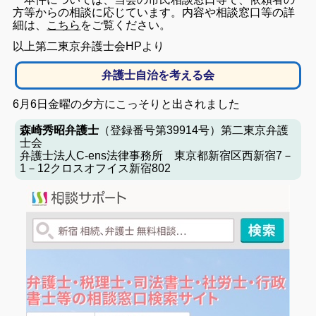
方等からの相談に応じています。内容や相談窓口等の詳
細は、
こちら
をご覧ください。
以上第二東京弁護士会HPより
弁護士自治を考える会
6月6日金曜の夕方にこっそりと出されました
森崎秀昭弁護士
（登録番号第39914号）第二東京弁護
士会
弁護士法人C-ens法律事務所 東京都新宿区西新宿7－
1－12クロスオフイス新宿802