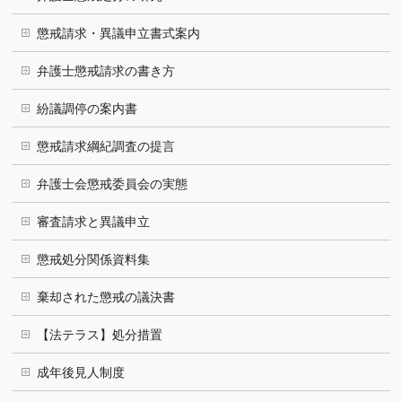
懲戒請求・異議申立書式案内
弁護士懲戒請求の書き方
紛議調停の案内書
懲戒請求綱紀調査の提言
弁護士会懲戒委員会の実態
審査請求と異議申立
懲戒処分関係資料集
棄却された懲戒の議決書
【法テラス】処分措置
成年後見人制度