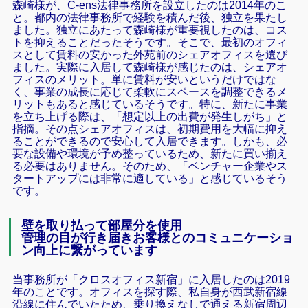
森崎様が、C-ens法律事務所を設立したのは2014年のこ
と。都内の法律事務所で経験を積んだ後、独立を果たし
ました。独立にあたって森崎様が重要視したのは、コス
トを抑えることだったそうです。そこで、最初のオフィ
スとして賃料の安かった外苑前のシェアオフィスを選び
ました。実際に入居して森崎様が感じたのは、シェアオ
フィスのメリット。単に賃料が安いというだけではな
く、事業の成長に応じて柔軟にスペースを調整できるメ
リットもあると感じているそうです。特に、新たに事業
を立ち上げる際は、「想定以上の出費が発生しがち」と
指摘。その点シェアオフィスは、初期費用を大幅に抑え
ることができるので安心して入居できます。しかも、必
要な設備や環境が予め整っているため、新たに買い揃え
る必要はありません。そのため、「ベンチャー企業やス
タートアップには非常に適している」と感じているそう
です。
壁を取り払って部屋分を使用
管理の目が行き届きお客様とのコミュニケーショ
ン向上に繋がっています
当事務所が「クロスオフィス新宿」に入居したのは2019
年のことです。オフィスを探す際、私自身が西武新宿線
沿線に住んでいたため、乗り換えなしで通える新宿周辺