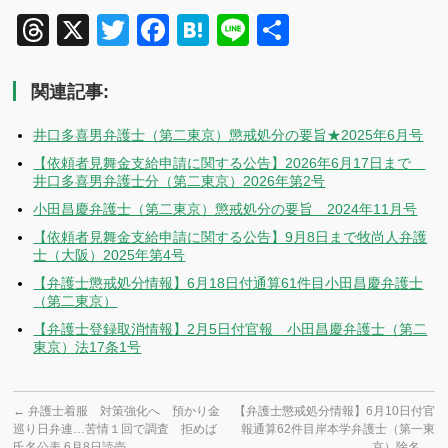
Threads
X
Twitter
Facebook
Hatena
Line
共
有
関連記事:
井口多喜男弁護士（第二東京）懲戒処分の要旨★2025年6月号
【依頼者見舞金支給申請に関する公告】2026年6月17日まで
井口多喜男弁護士分（第二東京）2026年第2号
小田昌慶弁護士（第二東京）懲戒処分の要旨 2024年11月号
【依頼者見舞金支給申請に関する公告】9月8日まで牧尚人弁護
士（大阪）2025年第4号
【弁護士懲戒処分情報】6月18日付通算61件目小田昌慶弁護士
（第二東京）
【弁護士登録取消情報】2月5日付官報 小田昌慶弁護士（第二
東京）法17条1号
←
弁護士着服 対策強化へ 預かり金
【弁護士懲戒処分情報】6月10日付官
巡り日弁連…苦情１回で調査 拒めば
報通算62件目岸本学弁護士（第一東
氏名公表 6月8日読売
京）除名
→