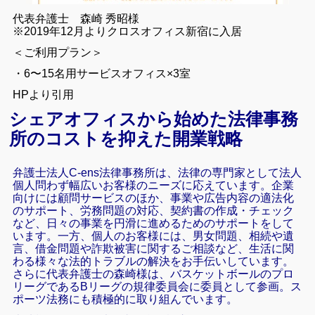
代表弁護士 森崎 秀昭様
※2019年12月よりクロスオフィス新宿に入居
＜ご利用プラン＞
・6〜15名用サービスオフィス×3室
HPより引用
シェアオフィスから始めた法律事務
所のコストを抑えた開業戦略
弁護士法人C-ens法律事務所は、法律の専門家として法人
個人問わず幅広いお客様のニーズに応えています。企業
向けには顧問サービスのほか、事業や広告内容の適法化
のサポート、労務問題の対応、契約書の作成・チェック
など、日々の事業を円滑に進めるためのサポートをして
います。一方、個人のお客様には、男女問題、相続や遺
言、借金問題や詐欺被害に関するご相談など、生活に関
わる様々な法的トラブルの解決をお手伝いしています。
さらに代表弁護士の森崎様は、バスケットボールのプロ
リーグであるBリーグの規律委員会に委員として参画。ス
ポーツ法務にも積極的に取り組んでいます。