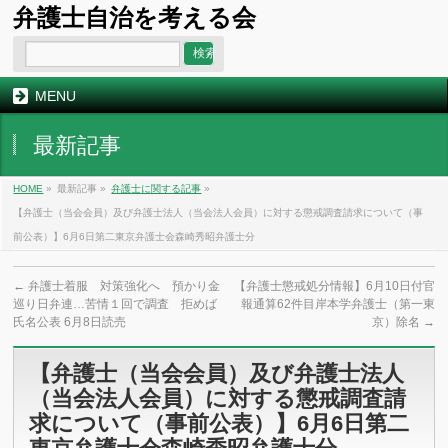
弁護士自治を考える会
MENU
最新記事
HOME
»
最新記事 »
弁護士に関する記事
»
【弁護士（当会会員）及び弁護士法人（当会法人会員）に対する懲戒調査請求について（事
前公表）】6月6日第二東京弁護士会森崎秀昭弁護士分
←
弁護士着服 対策強化へ 預かり金
【弁護士懲戒処分情報】6月10日付官
巡り日弁連…苦情１回で調査 拒めば
報通算62件目岸本学弁護士（第一東
氏名公表 6月8日読売
京）除名
→
【弁護士（当会会員）及び弁護士法人
（当会法人会員）に対する懲戒調査請
求について（事前公表）】6月6日第二