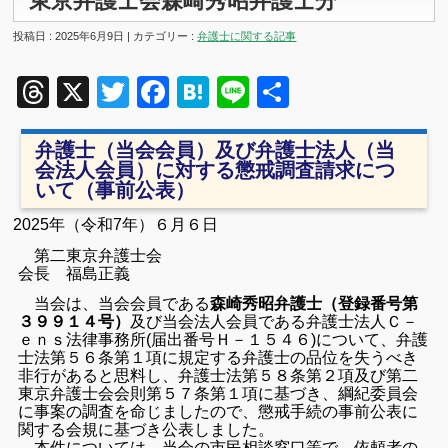
東京弁護士会森崎秀昭弁護士分
投稿日 : 2025年6月9日 | カテゴリー :
弁護士に関する記事
Threads
X
Twitter
Facebook
Hatena
Line
共
有
弁護士（当会会員）及び弁護士法人（当
会法人会員）に対する懲戒調査請求につ
いて（事前公表）
2025年
（令和7年）６月６日
第二東京弁護士会
会長 福島正義
当会は、当会会員である
森崎秀昭弁護士（登録番号第
３９９１４号）
及び当会法人会員である弁護士法人Ｃ－
ｅｎｓ法律事務所(届出番号Ｈ－１５４６)について、弁護
士法第５６条第１項に規定する弁護士の品位を失うべき
非行があると思料し、弁護士法第５８条第２項及び第二
東京弁護士会会則第５７条第１項に基づき、綱紀委員会
に事案の調査を命じましたので、懲戒手続の事前公表に
関する会規に基づき公表しました。
本件については、当会の市民相談窓口等で、依頼者の