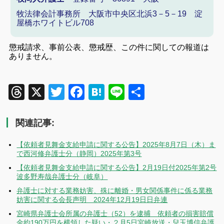
牧法律会計事務所 大阪市中央区北浜3－5－19 淀
屋橋ホワイトビル708
懲戒請求、事前公表、懲戒歴、この件に関しての報道は
ありません。
Threads
X
Twitter
Facebook
Hatena
Line
共
有
関連記事:
【依頼者見舞金支給申請に関する公告】2025年8月7日（木）ま
で西河修弁護士分（静岡）2025年第3号
【依頼者見舞金支給申請に関する公告】2月19日付2025年第2号
波多野寿哉弁護士分（岐阜）
弁護士に対する業務妨害、殊に離婚・男女関係事件に係る業務
妨害に関する会長声明 2024年12月19日日弁連
宮崎県弁護士会所属の弁護士（52）を逮捕 依頼者の損害賠償
金約190万円を横領した疑い・２月5日宮崎放送・兒玉博信弁護