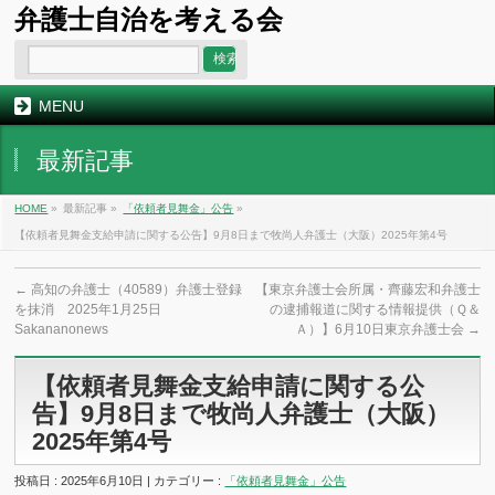
弁護士自治を考える会
MENU
最新記事
HOME
»
最新記事 »
「依頼者見舞金」公告
»
【依頼者見舞金支給申請に関する公告】9月8日まで牧尚人弁護士（大阪）2025年第4号
←
高知の弁護士（40589）弁護士登録
【東京弁護士会所属・齊藤宏和弁護士
を抹消 2025年1月25日
の逮捕報道に関する情報提供（Ｑ＆
Sakananonews
Ａ）】6月10日東京弁護士会
→
【依頼者見舞金支給申請に関する公
告】9月8日まで牧尚人弁護士（大阪）
2025年第4号
投稿日 : 2025年6月10日 | カテゴリー :
「依頼者見舞金」公告