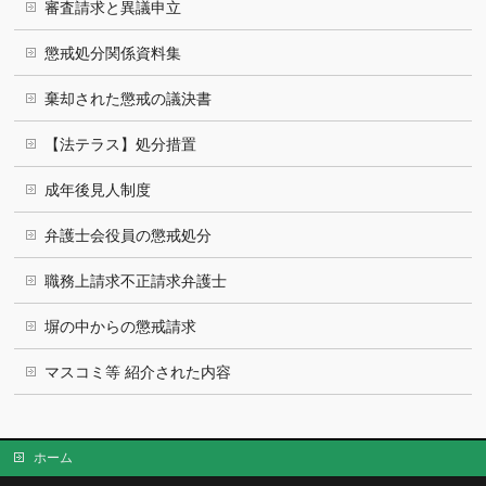
審査請求と異議申立
懲戒処分関係資料集
棄却された懲戒の議決書
【法テラス】処分措置
成年後見人制度
弁護士会役員の懲戒処分
職務上請求不正請求弁護士
塀の中からの懲戒請求
マスコミ等 紹介された内容
ホーム