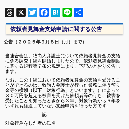
Threads
X
Twitter
Facebook
Hatena
Line
共
有
依頼者見舞金支給申請に関する公告
公告（２０２５年９月８日（月）まで）
当連合会は、牧尚人弁護士について依頼者見舞金の支給
に係る調査手続を開始しましたので、依頼者見舞金制度
に関する規程第７条の規定により、下記のとおり公告し
ます。
なお、この手続において依頼者見舞金の支給を受けるこ
とができるのは、牧尚人弁護士が行った業務に伴う預り
金等の横領（以下「対象行為」といいます。）によって
３０万円を超える被害を受けた依頼者等のうち、被害を
受けたことを知ったときから３年、対象行為から５年を
いずれも経過していない支給申請を行った方です。
記
対象行為をした者の氏名