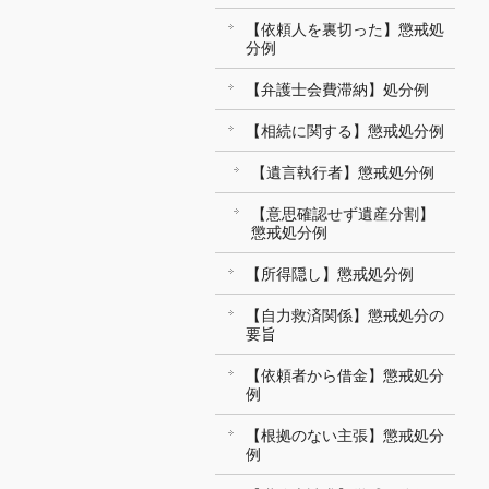
【依頼人を裏切った】懲戒処
分例
【弁護士会費滞納】処分例
【相続に関する】懲戒処分例
【遺言執行者】懲戒処分例
【意思確認せず遺産分割】
懲戒処分例
【所得隠し】懲戒処分例
【自力救済関係】懲戒処分の
要旨
【依頼者から借金】懲戒処分
例
【根拠のない主張】懲戒処分
例