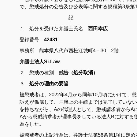
で、懲戒処分の公告及び公表等に関する規程第3条第
記
１ 処分を受けた弁護士
氏名
西田幸広
登録番号
42431
事務所 熊本県八代市西松江城町4－30 2階
弁護士法人Si-Law
２ 懲戒の種別
戒告（処分取消）
３
処分の理由の要旨
被懲戒者は、2022年4月から同年10月頃にかけて、
訴えが係属して、戸籍上の手続までは完了していない
を持ちながら、Aの代理人として、懲戒請求者からA
Aから懲戒請求者が理事長をしている法人Bに対する
為をした。
被懲戒者の上記行為は、弁護士法第56条第1項に定