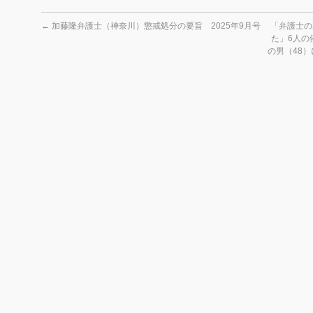
←
加藤隆弁護士（神奈川）懲戒処分の要旨 2025年9月号
「弁護士の
た」6人の
の男（48）