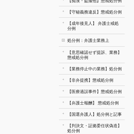
【痴漢・盗撮他】懲戒処分例
【守秘義務違反】懲戒処分例
【成年後見人】 弁護士戒処
分例
処分例：弁護士業務上
【意思確認せず提訴、業務】
懲戒処分例
【業務停止中の業務】処分例
【非弁提携】懲戒処分例
【医療過誤事件】懲戒処分例
【弁護士報酬】 懲戒処分例
【国選弁護人】処分例と記事
【判決文・証拠委任状偽造】
処分例