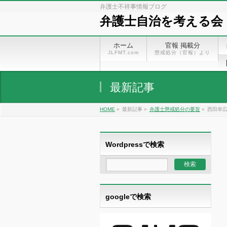
弁護士不祥事情報ブログ
弁護士自治を考える会
ホーム
官報 掲載分
JLFMT.com
懲戒処分（官報）より
最新記事
HOME
»
最新記事 »
弁護士懲戒処分の要旨
»
西田幸広
Wordpressで検索
googleで検索