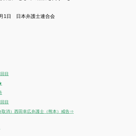
9月1日 日本弁護士連合会
6回目
★
号
3回目
分取消）西田幸広弁護士（熊本）戒告⇒
）