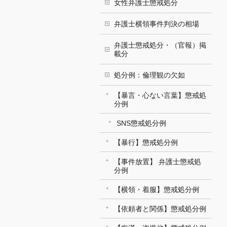
女性弁護士懲戒処分
弁護士横領事件判決の相場
弁護士懲戒処分・（官報）掲
載分
処分例：倫理観の欠如
【暴言・心ない言葉】懲戒処
分例
SNS懲戒処分例
【暴行】懲戒処分例
【事件放置】 弁護士懲戒処
分例
【横領・着服】懲戒処分例
【依頼者と関係】懲戒処分例