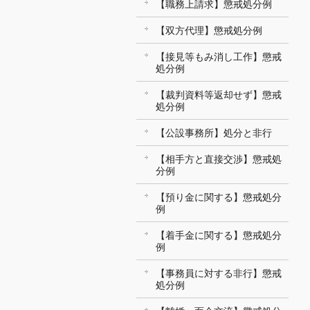
【職務上請求】懲戒処分例
【双方代理】懲戒処分例
【接見等もみ消し工作】懲戒
処分例
【裁判資料等返却せず】懲戒
処分例
【公設事務所】処分と非行
【相手方と直接交渉】懲戒処
分例
【預り金に関する】懲戒処分
例
【着手金に関する】懲戒処分
例
【事務員に対する非行】懲戒
処分例