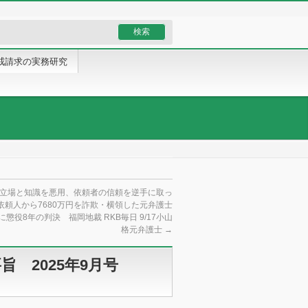
戒請求の実務研究
立場と知識を悪用、依頼者の信頼を逆手に取っ
依頼人から7680万円を詐欺・横領した元弁護士
に懲役8年の判決 福岡地裁 RKB毎日 9/17小山
格元弁護士
→
旨 2025年9月号