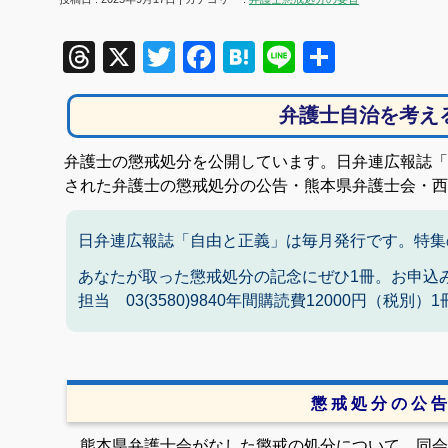
Threads
X
Twitter
Facebook
Hatena
Line
共
有
弁護士自治を考え
弁護士の懲戒処分を公開しています。日弁連広報誌「自
された弁護士の懲戒処分の公告・熊本県弁護士会・西
日弁連広報誌「自由と正義」は毎月発行です。特集
あなたが取った懲戒処分の記念にぜひ1冊。お申込
担当 03(3580)9840年間購読費12000円（税別
懲 戒 処 分 の 公 告
熊本県弁護士会がなした懲戒の処分について、同会