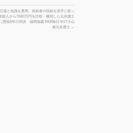
立場と知識を悪用、依頼者の信頼を逆手に取っ
依頼人から7680万円を詐欺・横領した元弁護士
に懲役8年の判決 福岡地裁 RKB毎日 9/17小山
格元弁護士
→