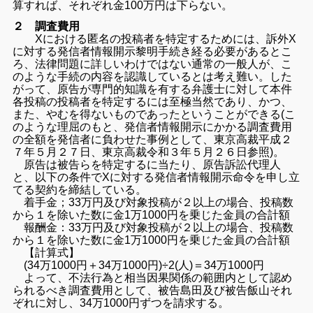
算すれば、
それぞれ金100万円は下らない。
２ 調査費用
Xにおける匿名の投稿者を特定するためには、
訴外X
に対する発信者情報開示黎明手続き経る必要があるとこ
ろ、
法律問題に詳しいわけではない通常の一般人が、
こ
のような手続の内容を認識しているとは考え難い。した
がって、
原告が専門的知識を有する弁護士に対して本件
各投稿の投稿者を特
定するには至極当然であり、かつ、
また、
やむを得ないものであったということができる(
こ
のような理屈のもと、
発信者情報開示にかかる調査費用
の全額を発信者に負わせた事例と
して、東京高裁平成２
７年５月２７日、
東京高裁令和３年５月２６日参照)。
原告は被告らを特定するに当たり、原告訴訟代理人
と、
以下の条件でXに対する発信者情報開示命令を申し立
てる契約を締
結している。
着手金；33万円及び対象投稿が２以上の場合、
投稿数
から１を除いた数に金1万1000円を乗じた金員の合計額
報酬金：33万円及び対象投稿が２以上の場合、
投稿数
から１を除いた数に金1万1000円を乗じた金員の合計額
【計算式】
(34万1000円＋34万1000円)÷2(人)＝34万1000円
よって、
不法行為と相当因果関係の範囲内として認め
られるべき調査費用と
して、被告島田及び被告飯山それ
ぞれに対し、34万1000円ずつを請求する。