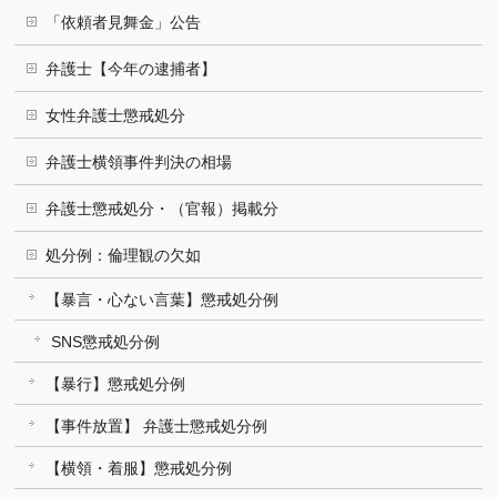
「依頼者見舞金」公告
弁護士【今年の逮捕者】
女性弁護士懲戒処分
弁護士横領事件判決の相場
弁護士懲戒処分・（官報）掲載分
処分例：倫理観の欠如
【暴言・心ない言葉】懲戒処分例
SNS懲戒処分例
【暴行】懲戒処分例
【事件放置】 弁護士懲戒処分例
【横領・着服】懲戒処分例