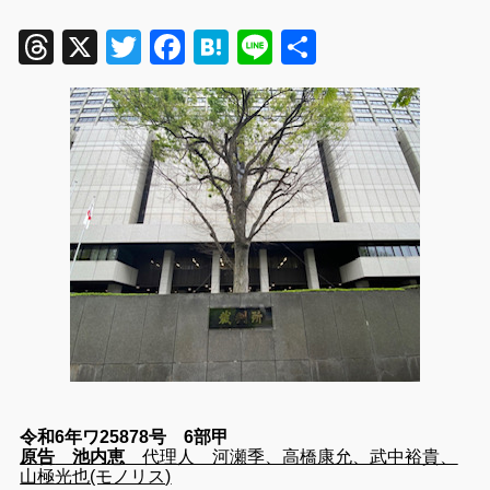
Threads
X
Twitter
Facebook
Hatena
Line
共
有
令和6年ワ25878号 6部甲
原告
池内恵
代理人 河瀬季、高橋康允、武中裕貴、
山極光也(モノリス)