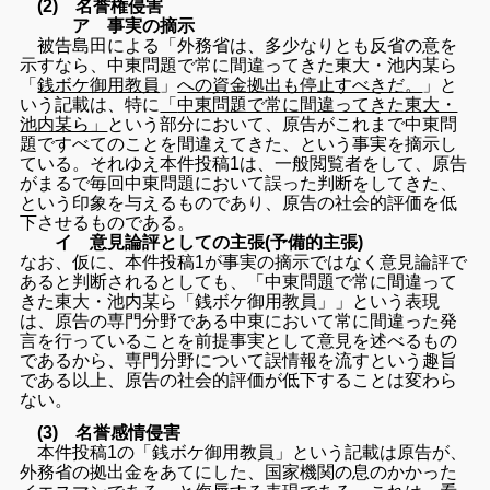
(2) 名誉権侵害
ア 事実の摘示
被告島田による「外務省は、多少なりとも反省の意を
示すなら、
中東問題で常に間違ってきた東大・池内某ら
「
銭ボケ御用教員
」
への資金拠出も停止すべきだ。
」と
いう記載は、特に
「
中東問題で常に間違ってきた東大・
池内某ら」
という部分において、
原告がこれまで中東問
題ですべてのことを間違えてきた、
という事実を摘示し
ている。それゆえ本件投稿1は、
一般閲覧者をして、
原告
がまるで毎回中東問題において誤った判断をしてきた、
という印象を与えるものであり、
原告の社会的評価を低
下させるものである。
イ 意見論評としての主張(予備的主張)
なお、仮に、
本件投稿1が事実の摘示ではなく意見論評で
あると判断されるとし
ても、「中東問題で常に間違って
きた東大・池内某ら「
銭ボケ御用教員」」という表現
は、
原告の専門分野である中東において常に間違った発
言を行っている
ことを前提事実として意見を述べるもの
であるから、
専門分野について誤情報を流すという趣旨
である以上、
原告の社会的評価が低下することは変わら
ない。
(3) 名誉感情侵害
本件投稿1の「銭ボケ御用教員」という記載は原告が、
外務省の拠出金をあてにした、
国家機関の息のかかった