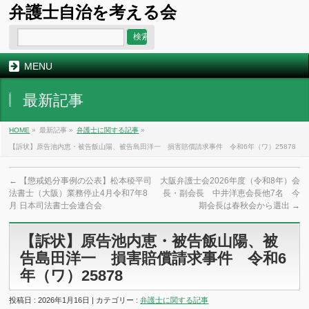
弁護士自治を考える会
MENU
最新記事
HOME
»
最新記事 »
弁護士に関する記事
»
【訴状】原告池内恵・被告飯山陽、被告島田洋一 損害賠償請求事件 令和6年（ワ）25878
←
【懲戒処分事例の公表】松本稜平司
大阪弁護士会2026年度（令和8年）会
法書士（大阪）業務停止4月令和7年8
長・副会長 中井洋恵会長他7名 今
月 日本司法書士会連合会
期会長は春秋会から選出
→
【訴状】原告池内恵・被告飯山陽、被
告島田洋一 損害賠償請求事件 令和6
年（ワ）25878
投稿日 : 2026年1月16日 | カテゴリー :
弁護士に関する記事