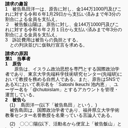
請求の趣旨
1 被告島田洋一は、原告に対し、
金144万1000円及びこ
れに対する令和６年1月29日から支
払い済みまで年3分の
割合による金員を支払え。
２ 被告飯山陽は、原告に対し、
金144万1000円及びこ
れに対する令和６年２月１日から支払
い済みまで年3分の
割合による金員を支払え。
3 訴訟費用は被告らの負担とする。
との判決並びに仮執行宣言を求める。
請求の原因
第1 当事者
1 原告
原告は、イスラム政治思想を専門とする国際政治学
者であり、
東京大学先端科学技術研究センター(先端研)
に
おいて教授を務める自然人である。また、
原告はSNSで
あるXにおいて表示名を「Satoshi Ikeuchi 池内恵」、ユ
ーザー名を「@chutoislam」
とするアカウントを管理・
運営している。
2 被告ら
(1) 島田洋一(以下「被告島田」という。)
被告島田は、国際政治学者であり、
福井県立大学学術
教養センター名誉教授を名乗っている言論人であ
る。
(2) 〇〇〇陽(以下、活動名から便宜上「被告飯山」と