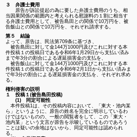
３ 弁護士費用
原告が訴訟提起の為に要した弁護士費用のうち、
相
当因果関係の範囲内と考えられる慰謝料の１割に相当す
る弁護士
費用として、被告島田との関係で10万円を、
被
告飯山との関係で10万円を、それぞれ請求する。
第５ 結論
よって、原告は、民法第709条に基づき、
被告島田に対して金144万1000円及びこれに対する本
件投稿
１の投稿日である令和6年1月29日から支払い済み
まで年3分の
割合による遅延損害金の支払を、
被告飯山に対して金144万1000円及びこれに対する本
件投稿
１の投稿日である令和6年2月1日から支払い済みま
で年3分の割
合による遅延損害金の支払を、それぞれ求め
る。
権利侵害の説明
１ 投稿１(被告島田投稿)
(1) 同定可能性
本件投稿1は、その投稿内容において、「東大・池内某
ら」
というように、
原告の姓名を完全に明示しているわ
けではないものの、
一般の閲覧者をして、この「東大・
池内某」
という文言が原告を示唆しているものであろう
ことは疑いの余地は
ないから、同定可能性は認められ
る。