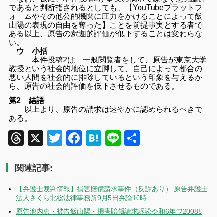
であると判断指されると
しても、【
YouTubeプラットフ
ォームやその他公的機関に圧力をかける
ことによって飯
山陽の表現の自由を奪った】
ことを前提事実とする者で
ある以上、
原告の釈迦的評価が低下することは変わらな
い。
ウ 小括
本件投稿2は、一般閲覧者をして、
原告が東京大学
教授という社会的地位に立脚して、
自己によって都合の
悪い人間を社会的に排除しているという印象を
与えるか
ら、原告の社会的評価を低下させるものである。
第2 結語
以上より、原告の請求は速やかに認められるべきで
ある。
Threads
X
Twitter
Facebook
Hatena
Line
共
有
関連記事:
【弁護士裁判情報】損害賠償請求事件（反訴あり） 原告弁護士
法人さくら北総法律事務所9月5日弁論10時
原告池内恵・被告飯山陽・損害賠償請求訴訟令和6年ワ20088