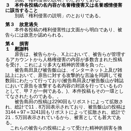
３ 本件各投稿の名内容が名誉権侵害又は名誉感情侵害
に該当すること
別紙「権利侵害の説明」のとおりである。
第３ 故意過失
本件各投稿の権利侵害性は文面から明白であり、
被
告らには故意か認められる。
第４ 損害
１ 慰謝料
原告は、被告らから、X上において、
被告らが管理す
るアカウントから人格権侵害の内容が多数含まれた
投稿
を受け、これにより多大な精神的苦痛を負った。
被告島田及び被告飯山は、インターネット上及び雑
誌上において、
原告に対する攻撃的な言論を同調して複
数回にわたって行っており
(
被告島田及び被告飯山が雑誌
において原告を攻撃する名内容の対談
を行っているもの
として、甲７が一例である。)、
本件投稿もその一環とし
てなされたものである。。
被告島田の投稿は2290回もリポストによって拡散さ
れ、
総計で11．8万回表示されており、被告飯山の投稿は
3144＋97＝3241回もリポストによって拡散され、総計で
21．5万回表示されているから、被害としても甚大であ
る。
これらの被告らの投稿によって受けた精神的損害を換