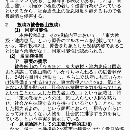
イエスマンである、
と侮辱する表現である。これは、看
過し難い、
明確かつ程度の著しく侵害行為がされている
といえるから、
社会通念上の受忍限度を超えるもので名
誉感情を侵害する。
2 投稿2(被告飯山投稿)
(1) 同定可能性
本件投稿2は、その投稿内容において、「東大教
授・池内恵氏」
という原告のフルネームを記載している
から、本件投稿2は、
原告を対象とした投稿内容であるこ
とは疑う余地がなく、
同定可能性は認められる。
(2) 名誉権侵害
ア 事実の摘示
被告飯山の「なるほど、東大教授・
池内恵氏は匿名
垢と共謀して飯山陽の「いかりちゃんねる」
の広告剥が
し、BANを目指す活動をし、
さらに立法府にも圧力をか
け法整備までするわけか。
東大教授というのは、気に入
らない人間を黙らせ、
社会から抹殺する力を持っている
ということか。
大した権力者よの。
」という記載は、特
に、「
東大教授というのは、気に入らない人間を黙ら
せ、
社会から抹殺する力を持っているということか。
大
した権力者よの。」という箇所において、
原告が自らに
とって好ましくない人物を、
社会的に排除する力を有し
ている、という事実を摘示している。
イ 意見論評としての主張(予備的主張)
なお、仮に、
本件投稿2が事実の摘示ではなく意見論評