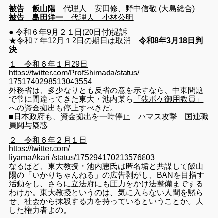
被告
飯山陽
代理人 安田修、野中信敬 (大島総合)
被告
島田洋一
代理人 小林公明
● 令和６年9月２１日(20日付)提訴
★令和７年12月１2日の期日は取消
令和
8年3月18日判
決
１ 令和６年１月29日
https://twitter.com/
ProfShimada/status/
1751740298513043554
外務省は、多少なりとも反省の意を示すなら、
中東問題
で常に間違ってきた東大・池内某ら
「銭ボケ御用教員」
への資金拠出も停止すべきだ。
■日本政府も、資金拠出を一時停止 ハマス攻撃 国連職
員関与疑惑
２ 令和６年２月１日
https://twitter.com/
IiyamaAkari
/status/175294170213576803
なるほど、東大教授・池内恵氏は匿名垢と共謀して飯山
陽の「
いかりちゃんねる」の広告剥がし、BANを目指す
活動をし、
さらに立法府にも圧力をかけ法整備までする
わけか。
東大教授というのは、気に入らない人間を黙ら
せ、
社会から抹殺する力を持っているということか。
大
した権力者よの。