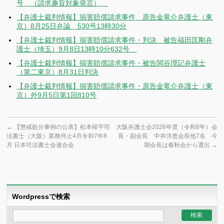
号 （請求趣旨対象発言）
【弁護士裁判情報】損害賠償請求事件 原告金竜介弁護士（東
京）8月25日弁論 530号13時30分
【弁護士裁判情報】損害賠償請求事件・判決 被告福田匡剛弁
護士（埼玉）9月8日13時10分632号
【弁護士裁判情報】損害賠償請求事件・被告関谷理記弁護士
（第二東京）8月31日判決
【弁護士裁判情報】損害賠償請求事件・原告金竜介弁護士（東
京）外9月5日第1回810号
←
【懲戒処分事例の公表】松本稜平司
大阪弁護士会2026年度（令和8年）会
法書士（大阪）業務停止4月令和7年8
長・副会長 中井洋恵会長他7名 今
月 日本司法書士会連合会
期会長は春秋会から選出
→
Wordpressで検索