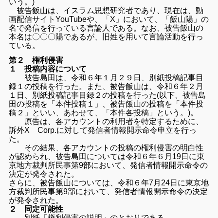
いう。)
被告飯山は、イスラム思想研究者であり、現在は、
動
画配信サイトYouTubeや、「X」において、「飯山陽」
の
名で発信を行っている言論人である。なお、被告飯山の
本名は〇
〇〇陽であるが、旧姓を用いて言論活動を行っ
ている。
第２ 権利侵害
１ 投稿内容について
被告島田は、令和６年１月２９日、
別紙投稿記事目
録１の投稿を行った。また、被告飯山は、
令和６年２月
１日、別紙投稿記事目録２の投稿を行った(以下、
被告島
田の投稿を「本件投稿１」、被告飯山の投稿を「
本件投
稿２」といい、あわせて、「本件各投稿」という。)。
原告は、各アカウントの利用者を特定するために、
訴外X Corp.に対して発信者情報開示命令申立を行っ
た。
その結果、各アカウントの投稿の権利侵害の明白性
が認められ、
被告島田については令和６年６月19日に東
京地方裁判所民事第9部において、発信者情報開示命令の
決定が発令された。
さらに、被告飯山については、
令和６年7月24日に東京地
方裁判所民事第9部において、
発信者情報開示命令の決定
が発令された。
２ 同定可能性
別紙「権利侵害の説明」のとおりである。