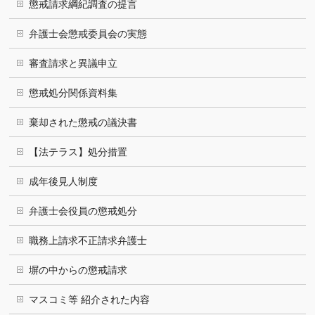
懲戒請求綱紀調査の提言
弁護士会懲戒委員会の実態
審査請求と異議申立
懲戒処分関係資料集
棄却された懲戒の議決書
【法テラス】処分措置
成年後見人制度
弁護士会役員の懲戒処分
職務上請求不正請求弁護士
塀の中からの懲戒請求
マスコミ等 紹介された内容