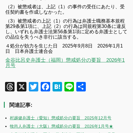
（2）被懲戒者は、上記（1）の事件の受任にあたり、受
任契約書を作成しなかった。
（3）被懲戒者の上記（1）の行為は弁護士職務基本規程
第29条第1項に、上記（2）の行為は同規程第30条に違反
し、いずれも弁護士法第56条第1項に定める弁護士として
の品位を失うべき非行に該当する。
４処分が効力を生じた日 2025年9月8日 2026年1月1
日 日本弁護士連合会
金谷比呂史弁護士（福岡）懲戒処分の要旨 2026年1
月号
Threads
X
Twitter
Facebook
Hatena
Line
共
有
関連記事:
村越健弁護士（愛知）懲戒処分の要旨 2025年12月号
牧尚人弁護士（大阪）懲戒処分の要旨 2026年1月号★