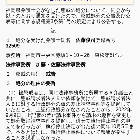
福岡県弁護士会がなした懲戒の処分について、同会から
以下のとおり通知を受けたので、懲戒処分の公告及び公
表等に関する規程第3条第1号の規定により公告する。
記
１ 処分を受けた弁護士氏名
佐藤俊司
登録番号
32509
事務所 福岡市中央区赤坂1－10－26 東松第5ビル
法律事務所 加藤・佐藤法律事務所
２ 懲戒の種別
戒告
３
処分の理由の要旨
（1）被懲戒者は、同じ法律事務所に所属するＡ弁護士と
共に、懲戒請求者法人Ｂの依頼を受けて、懲戒請求者法
人Ｂに対する行政処分の仮の差止請求事件等を提起して
いたところ、上記行政処分がなされたことから、2022年
9月9日、上記仮の差止請求事件から請求の趣旨を変更し
て処分取消請求事件を提起し、併せて執行停止事件の申
立てを行ったが、執行停止決定が出た後の同年10月5日ま
で、本案とは別に、執行停止事件について報酬が発生す
ることを説明しなかった。