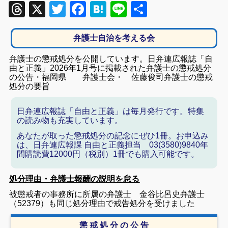
Threads
X
Twitter
Facebook
Hatena
Line
共
有
弁護士自治を考える会
弁護士の懲戒処分を公開しています。日弁連広報誌「自
由と正義」2026年1月号に掲載された弁護士の懲戒処分
の公告・福岡県 弁護士会・ 佐藤俊司弁護士の懲戒
処分の要旨
日弁連広報誌「自由と正義」は毎月発行です。特集
の読み物も充実しています。
あなたが取った懲戒処分の記念にぜひ1冊。お申込み
は、日弁連広報課 自由と正義担当 03(3580)9840年
間購読費12000円（税別）1冊でも購入可能です。
処分理由・弁護士報酬の説明を怠る
被懲戒者の事務所に所属の弁護士 金谷比呂史弁護士
（52379）も同じ処分理由で戒告処分を受けました
懲 戒 処 分 の 公 告