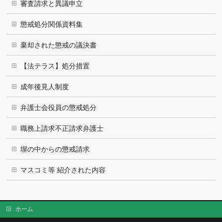
審査請求と異議申立
懲戒処分関係資料集
棄却された懲戒の議決書
【法テラス】処分措置
成年後見人制度
弁護士会役員の懲戒処分
職務上請求不正請求弁護士
塀の中からの懲戒請求
マスコミ等 紹介された内容
ホーム