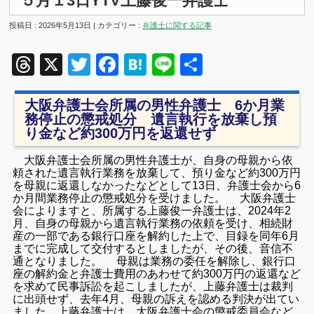
５月１3日YTV上藤俊一弁護士
投稿日 : 2026年5月13日 | カテゴリー :
弁護士に関する記事
Threads
X
Twitter
Facebook
Hatena
Line
共
有
大阪弁護士会所属の男性弁護士 6か月業
務停止の懲戒処分 遺言執行を放棄し預
り金など約300万円を返還せず
大阪弁護士会所属の男性弁護士が、自身の母親から依
頼された遺言執行業務を放棄して、預り金など約300万円
を母親に返還しなかったなどとして13日、弁護士会から6
か月間業務停止の懲戒処分を受けました。 大阪弁護士
会によりますと、所属する上藤俊一弁護士は、2024年2
月、自身の母親から遺言執行業務の依頼を受け、相続財
産の一部である銀行口座を解約した上で、目録を同年6月
までに完成して交付するとしましたが、その後、音信不
通となりました。 母親は業務の委任を解除し、銀行口
座の解約金と弁護士費用のあわせて約300万円の返還など
を求めて民事訴訟を起こしましたが、上藤弁護士は裁判
に出頭せず、去年4月、母親の訴えを認める判決が出てい
ました。上藤弁護士は、大阪弁護士会の懲戒委員会など