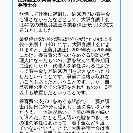
弁護士会
飲酒して仕事に遅刻し、約30万円の着手金
も返さなかったなどとして、大阪弁護士会
は40歳の男性弁護士を業務停止6か月の懲戒
処分としました。
業務停止6か月の懲戒処分を受けたのは上藤
俊一弁護士（40）です。大阪弁護士会によ
りますと、上藤弁護士は2023年から2024年
にかけ、養育費の支払いをめぐる訴訟の代
理人になったものの、酒を飲んで調停期日
に遅刻したり、代理人を解任されるにあた
って着手金など約30万円を返さなかったり
したということです。事前に連絡が取れな
いこともあったということです。また、自
己破産の申立ての依頼をされたものの、2年
以上も放置したということです。
養育費の支払いをめぐる訴訟で、上藤弁護
士は期日に35分も遅刻し、酒の臭いをさせ
たうえ、「体調が悪い」「前の事件が続い
て遅れた」などと見え透いた嘘をつき、そ
の後の解任にあたって、着手金などを返し
ていないということで、大阪弁護士会は職