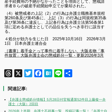
産手続費用の予納がなかったことを理由として、懲戒請
求者Ｂらの破産手続開始申立てが棄却された。
（4）被懲戒者の上記（2）の行為は弁護士職務基本規程
第260条及び第45条に、上記（3）の行為は同規程第35条
及び第36条に違反し、上記各行為は弁護士法第56条第1
項に定める弁護士としての品位を失うべき非行に該当す
る。
４処分が効力を生じた日 2025年10月16日 2026年3月
1日 日本弁護士連合会
［書庫］着手金とって事件に着手しない、大阪名物「事
件放置」大阪弁護士会の懲戒処分一覧・更新2026年3月
Threads
X
Twitter
Facebook
Hatena
Line
共
有
関連記事:
【弁護士懲戒処分情報】5月28日付官報通算52件目上藤俊一弁
護士（大阪）2回目
2026年上半期 弁護士不祥事一覧、投稿記事一覧！『弁護士自