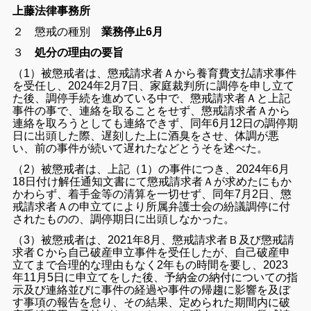
上藤法律事務所
２ 懲戒の種別
業務停止6月
３
処分の理由の要旨
（1）被懲戒者は、懲戒請求者Ａから養育費支払請求事件
を受任し、2024年2月7日、家庭裁判所に調停を申し立て
た後、調停手続を進めている中で、懲戒請求者Ａと上記
事件の事で、連絡を取ることをせず、懲戒請求者Ａから
連絡を取ろうとしても連絡できず、同年6月12日の調停期
日に出頭した際、遅刻した上に酒臭をさせ、体調が悪
い、前の事件が続いて遅れたなどとうそを述べた。
（2）被懲戒者は、上記（1）の事件につき、2024年6月
18日付け解任通知文書にて懲戒請求者Ａが求めたにもか
かわらず、着手金等の清算を一切せず、同年7月2日、懲
戒請求者Ａの申立てにより所属弁護士会の紛議調停に付
されたものの、調停期日に出頭しなかった。
（3）被懲戒者は、2021年8月、懲戒請求者Ｂ及び懲戒請
求者Ｃから自己破産申立事件を受任したが、自己破産申
立てまで合理的な理由もなく2年もの時間を要し、2023
年11月5日に申立てをした後、予納金の納付についての指
示及び連絡並びに事件の経過や事件の帰趨に影響を及ぼ
す事項の報告を怠り、その結果、定められた期間内に破