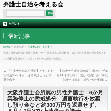
弁護士自治を考える会
MENU
最新記事
HOME
»
最新記事 »
弁護士に関する記事
»
大阪弁護士会所属の男性弁護士 6か月業務停止の懲戒処分 遺言執行を放棄し預り金など約
300万円を返還せず、５月１3日YTV上藤俊一弁護士
←
【弁護士懲戒処分情報】5月11日付
【弁護士懲戒処分情報】採決の公告5
官報通算47件目田邊尚弁護士（広島）
月14日付官報・（処分取消）西田幸広
退会命令
弁護士（熊本）戒告⇒処分取消
→
大阪弁護士会所属の男性弁護士 6か月
業務停止の懲戒処分 遺言執行を放棄
し預り金など約300万円を返還せず、