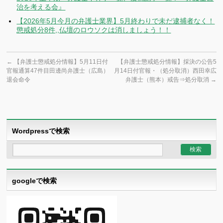
治を考える会』
【2026年5月今月の弁護士業界】5月終わりで未だ逮捕者なく！
懲戒処分8件,,仏壇のロウソクは消しましょう！！
←
【弁護士懲戒処分情報】5月11日付
【弁護士懲戒処分情報】採決の公告5
官報通算47件目田邊尚弁護士（広島）
月14日付官報・（処分取消）西田幸広
退会命令
弁護士（熊本）戒告⇒処分取消
→
Wordpressで検索
googleで検索