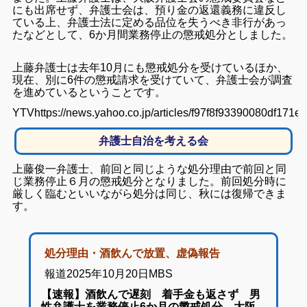
にも出席せず、弁護士会は、預り金の返還義務に違反し
ている上、弁護士法に定める品位を失うべき非行があっ
たなどとして、6か月間業務停止の懲戒処分としました。
上藤弁護士は去年10月にも懲戒処分を受けているほか、
現在、別に6件の懲戒請求を受けていて、弁護士会が調査
を進めているということです。
YTVhttps://news.yahoo.co.jp/articles/f97f8f93390080df17
弁護士自治を考える会
上藤俊一弁護士、前回と同じような処分理由で前回と同
じ業務停止６月の懲戒処分となりました。前回処分時に
厳しく臨むといいながら処分は同じ、秋には復帰できま
す。
処分理由・酒飲んで放置、虚偽報告
報道2025年10月20日MBS
【速報】酒飲んで遅刻 着手金も返さず 男
性弁護士を業務停止6か月の懲戒処分 大阪