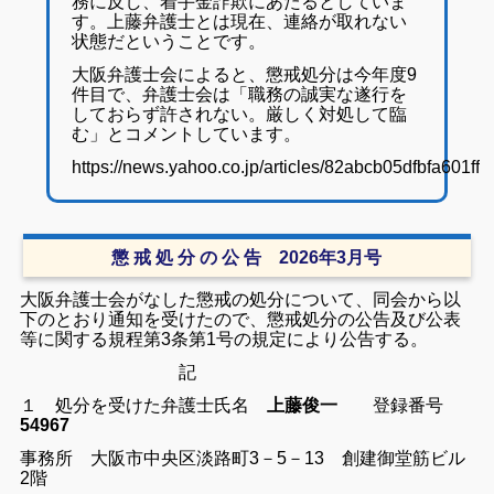
務に反し、着手金詐欺にあたるとしていま
す。上藤弁護士とは現在、連絡が取れない
状態だということです。
大阪弁護士会によると、懲戒処分は今年度9
件目で、弁護士会は「職務の誠実な遂行を
しておらず許されない。厳しく対処して臨
む」とコメントしています。
https://news.yahoo.co.jp/articles/82abcb05dfbfa601
懲 戒 処 分 の 公 告 2026年3月号
大阪弁護士会がなした懲戒の処分について、同会から以
下のとおり通知を受けたので、懲戒処分の公告及び公表
等に関する規程第3条第1号の規定により公告する。
記
１ 処分を受けた弁護士氏名
上藤俊一
登録番号
54967
事務所 大阪市中央区淡路町3－5－13 創建御堂筋ビル
2階