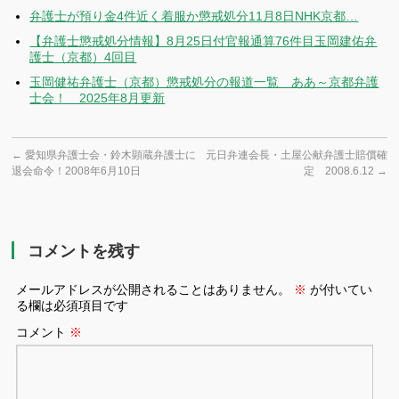
弁護士が預り金4件近く着服か懲戒処分11月8日NHK京都…
【弁護士懲戒処分情報】8月25日付官報通算76件目玉岡建佑弁
護士（京都）4回目
玉岡健祐弁護士（京都）懲戒処分の報道一覧 ああ～京都弁護
士会！ 2025年8月更新
←
愛知県弁護士会・鈴木顕蔵弁護士に
元日弁連会長・土屋公献弁護士賠償確
退会命令！2008年6月10日
定 2008.6.12
→
コメントを残す
メールアドレスが公開されることはありません。
※
が付いてい
る欄は必須項目です
コメント
※