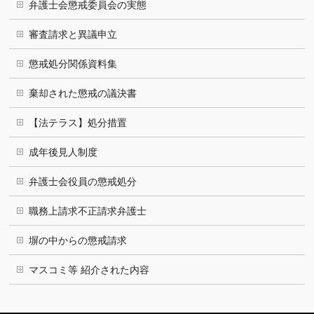
弁護士会懲戒委員会の実態
審査請求と異議申立
懲戒処分関係資料集
棄却された懲戒の議決書
【法テラス】処分措置
成年後見人制度
弁護士会役員の懲戒処分
職務上請求不正請求弁護士
塀の中からの懲戒請求
マスコミ等 紹介された内容