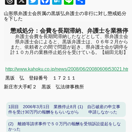
Threads
X
Twitter
Facebook
Hatena
Line
共
有
山形県弁護士会所属の黒坂弘弁護士の非行に対し懲戒処分
を下した
懲戒処分：会費を長期滞納、弁護士を業務停
　弁護士会費を長期間滞納したなどとして、県弁護士会が
　県弁護士会によると、黒坂弁護士は、０６年２月から９
また、依頼者との間で問題が起き、県弁護士会が調停を開
計１０カ月の業務停止処分を受けている。【細田元彰】毎日
http://www.kahoku.co.jp/news/2008/06/20080606t53021.htm
黒坂 弘 登録番号 １７２１１
新庄市大手町２
黒坂 弘法律事務所
1回目 2006年3月1日 業務停止8月 (1) 自己破産の申立事
件を受け30万円の報酬をもらいながら 申請しなかった
(2) 離婚等請求事件で５０万円の報酬を受領訴訟提起をしな
かった