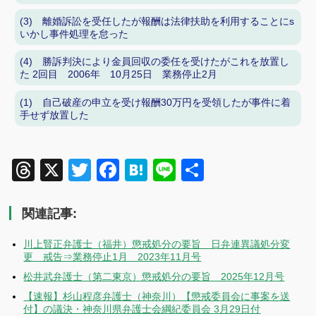
(3) 離婚訴訟を受任したが報酬は法律扶助を利用することにs
いかし事件処理を怠った
(4) 勝訴判決により金員回収の委任を受けたがこれを放置し
た 2回目 2006年 10月25日 業務停止2月
(1) 自己破産の申立を受け報酬30万円を受領したが事件に着
手せず放置した
Threads
X
Twitter
Facebook
Hatena
Line
共
有
関連記事:
川上賢正弁護士（福井）懲戒処分の要旨 日弁連異議処分変
更 戒告⇒業務停止1月 2023年11月号
松井武弁護士（第二東京）懲戒処分の要旨 2025年12月号
【速報】杉山程彦弁護士（神奈川）【懲戒委員会に事案を送
付】の議決・神奈川県弁護士会綱紀委員会 3月29日付