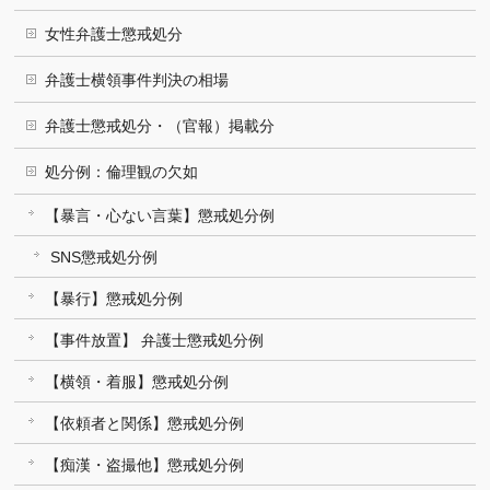
女性弁護士懲戒処分
弁護士横領事件判決の相場
弁護士懲戒処分・（官報）掲載分
処分例：倫理観の欠如
【暴言・心ない言葉】懲戒処分例
SNS懲戒処分例
【暴行】懲戒処分例
【事件放置】 弁護士懲戒処分例
【横領・着服】懲戒処分例
【依頼者と関係】懲戒処分例
【痴漢・盗撮他】懲戒処分例