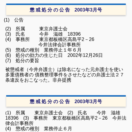
懲 戒 処 分 の 公 告 2003年3月号
(1) 公告
(2) 所属 東京弁護士会
(3) 氏名 今井 滋雄 18396
(4) 事務所 東京都板橋区高島平2－26
今井法律会計事務所
(5) 懲戒の種別 業務停止１年６月
(6) 処分の効力の生じた日 2002年12月26日
(7) 処分の要旨
被懲戒者（今井弁護士）は除名になった元弁護士を使い
多重債務者の 債務整理事件をさせたなどの弁護士法２７
条違反をおこなった。非弁提携
懲 戒 処 分 の 公 告 2003年3月号
1) 所属 東京弁護士会 (2) 氏名 今井 滋雄
(
18396 (3) 事務所 東京都板橋区高島平2－26 今井法
律会計事務所
(4) 懲戒の種別 業務停止６月