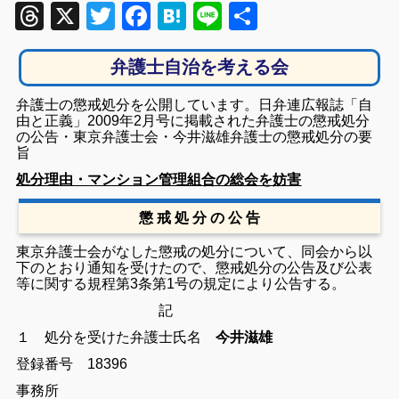
Threads
X
Twitter
Facebook
Hatena
Line
共
有
弁護士自治を考える会
弁護士の懲戒処分を公開しています。日弁連広報誌「自
由と正義」2009年2月号に掲載された弁護士の懲戒処分
の公告・東京弁護士会・今井滋雄弁護士の懲戒処分の要
旨
処分理由・マンション管理組合の総会を妨害
懲 戒 処 分 の 公 告
東京弁護士会がなした懲戒の処分について、同会から以
下のとおり通知を受けたので、懲戒処分の公告及び公表
等に関する規程第3条第1号の規定により公告する。
記
１ 処分を受けた弁護士
氏名
今井滋雄
登録番号 18396
事務所