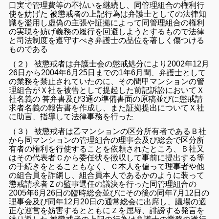
口実で管理費等の不払いを継続し、同管理組合の権利行
使を妨げた 被懲戒者の上記行為は弁護士としての法律知
識を濫用し虚偽の主張や証拠によって同管理組合の権利
の実現を妨げ義務の履行を回避しようとするもので法律
と司法制度を遵守すべき弁護士の品位を著しく傷つける
ものである
（２） 被懲戒者は弁護士会の懲戒処分により2002年12月
26日から2004年6月25日までの1年6月間、弁護士として
の業務を禁止されていたのに、その間甲マンションの管
理組合がＸ社を被告として提起した前記訴訟においてＸ
社名義の 答弁書及び3通の準備書面の原稿並びに懲戒請
求者名義の報告書を作成し、また証拠提出についてＸ社
に助言、指導して法律事務を行った
（３） 被懲戒者は乙マンションの区分所有者であるＢ社
から同マンションの管理組合の理事会及び総会で区分所
有者の権利を行使することを依頼されたところ、Ｂ社又
はその代表者Ｃから委任状を徴収して事前に提出する等
の手続きをとることもなく、Ｃ本人を偏って理事者や他
の組合員を詐網し、組合員本人であるかのように装って
懲戒請求者Ｚの監事選任の議決を行った同管理組合の
2005年6月26日の臨時総会並びにその後の同年7月12日の
理事会及び同年12月20日の通常総会に出席し、議場の適
正な運営を妨害するとともにＺを屈辱、誹謗する発言を