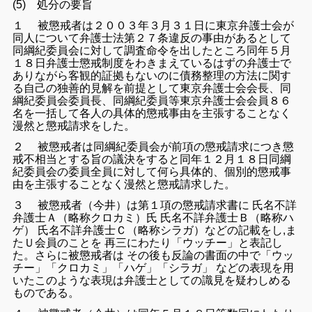
(5) 処分の要旨
１ 被懲戒者は２００３年３月３１日に東京弁護士会が
同人について弁護士法第２７条違反の事由があるとして
同綱紀委員会に対して調査命令を出したところ同年５月
１８日弁護士懲戒制度をわきまえているはずの弁護士で
ありながら客観的証拠もないのに債務整理の方法に関す
る自己の独善的見解を前提として東京弁護士会会長、同
綱紀委員会委員長、同綱紀委員等東京弁護士会会員８６
名を一括して各人の具体的懲戒事由を主張することなく
漫然と懲戒請求をした。
２ 被懲戒者は同綱紀委員会が前項の懲戒請求につき懲
戒不相当とする旨の議決をすると同年１２月１８日同綱
紀委員会の委員全員に対して何ら具体的、個別的懲戒事
由を主張することなく漫然と懲戒請求した。
３ 被懲戒者（今井）は第１項の懲戒請求書に 氏名不詳
弁護士Ａ（略称クロカミ）氏 氏名不詳弁護士Ｂ（略称ハ
ゲ） 氏名不詳弁護士Ｃ（略称シラガ）などの記載をし,ま
たＵ会員のことを 再三にわたり「ウッチー」と表記し
た。さらに被懲戒者は その後も反論の書面の中で「ウッ
チー」「クロカミ」「ハゲ」「シラガ」 などの表現を用
いたこのような表現は弁護士としての識見を疑わしめる
ものである。