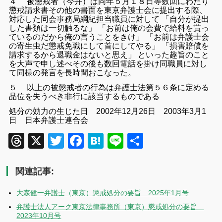
４ 被懲戒者（今井）は同年５月１８日等数回にわたり
懲戒請求書その他の書面を東京弁護士会に提出する際、
対応した同会事務局綱紀担当職員に対して 「自分が提出
した書類は一切触るな」 「お前は俺の会費で給料を貰っ
ているのだから俺の言うことをきけ」 「お前は弁護士会
の寄生虫だ懲戒免職にして首にしてやる」 「損害賠償を
請求するから退職金はないと思え」 といった趣旨のこと
を大声で申し述べその後も数回電話を掛け同職員に対し
て同様の発言を長時間おこなった。
５ 以上の被懲戒者の行為は弁護士法第５６条に定める
品位を失うべき非行に該当するものである
処分の効力の生じた日 2002年12月26日 2003年3月1
日 日本弁護士連合会
Threads
X
Twitter
Facebook
Hatena
Line
共
有
関連記事:
大森健一弁護士（東京）懲戒処分の要旨 2025年1月号
弁護士法人アーク東京法律事務所（東京）懲戒処分の要旨
2023年10月号