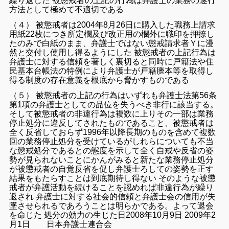
繰り返した 被懲戒者の上記の行為は弁護士の業務の遂行
方法として極めて不適切である
（４） 被懲戒者は2004年8月26日に購入した職務上請求
用紙22枚につき所定欄及び改正用の欄外に職印を押捺し
たのみで白紙のまま、弁護士ではない懲戒請求者Ｙに漫
然と交付し使用し得るようにした 被懲戒者の上記行為は
弁護士に対する信頼を著しく裏切ると同時に戸籍法や住
民基本台帳法の特例により弁護士が戸籍謄本等を取得し
得る制度の存在意義を根底から脅かすものである
（５） 被懲戒者の上記の行為はいずれも弁護士法第56条
第1項の弁護士としての品位を失うべき非行に該当する。
そして被懲戒者の非違行為は複数に上りその一部は業務
停止処分に違反してされたものであること、被懲戒者は
全く反省しておらず1996年以降長期のものを含めて複数
回の業務停止処分を受けているがしれらについても不当
な懲戒処分であるとの態度を示して全く自戒や反省の姿
勢が見られないことにかんがみると新たな業務停止処分
が被懲戒者の自覚反省を促し弁護士ろしての姿勢を正す
結果をもたらすことは到底期待し得ない そのような被懲
戒者が弁護活動を続けることを認めれば非違行為が繰り
返され 弁護士に対する社会的信頼と弁護士会の信用が失
墜させられるであろうことは明らかである。よって退会
を命じた 処分の効力の生じた日2008年10月9日 2009年2
月1日 日本弁護士連合会