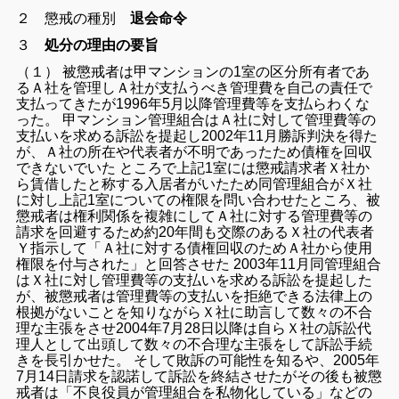
２ 懲戒の種別
退会命令
３
処分の理由の要旨
（１） 被懲戒者は甲マンションの1室の区分所有者であ
るＡ社を管理しＡ社が支払うべき管理費を自己の責任で
支払ってきたが1996年5月以降管理費等を支払らわくな
った。 甲マンション管理組合はＡ社に対して管理費等の
支払いを求める訴訟を提起し2002年11月勝訴判決を得た
が、Ａ社の所在や代表者が不明であったため債権を回収
できないでいた ところで上記1室には懲戒請求者Ｘ社か
ら賃借したと称する入居者がいたため同管理組合がＸ社
に対し上記1室についての権限を問い合わせたところ、被
懲戒者は権利関係を複雑にしてＡ社に対する管理費等の
請求を回避するため約20年間も交際のあるＸ社の代表者
Ｙ指示して「Ａ社に対する債権回収のためＡ社から使用
権限を付与された」と回答させた 2003年11月同管理組合
はＸ社に対し管理費等の支払いを求める訴訟を提起した
が、被懲戒者は管理費等の支払いを拒絶できる法律上の
根拠がないことを知りながらＸ社に助言して数々の不合
理な主張をさせ2004年7月28日以降は自らＸ社の訴訟代
理人として出頭して数々の不合理な主張をして訴訟手続
きを長引かせた。 そして敗訴の可能性を知るや、2005年
7月14日請求を認諾して訴訟を終結させたがその後も被懲
戒者は「不良役員が管理組合を私物化している」などの