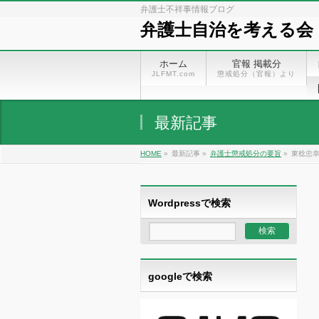
弁護士不祥事情報ブログ
弁護士自治を考える会
ホーム
官報 掲載分
JLFMT.com
懲戒処分（官報）より
最新記事
HOME
»
最新記事 »
弁護士懲戒処分の要旨
»
東稔忠幸
Wordpressで検索
googleで検索