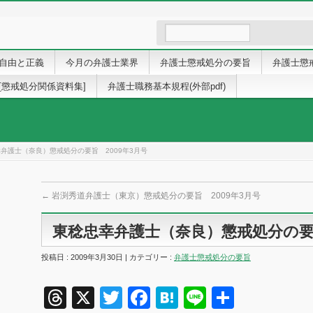
自由と正義
今月の弁護士業界
弁護士懲戒処分の要旨
弁護士懲
[懲戒処分関係資料集]
弁護士職務基本規程(外部pdf)
弁護士（奈良）懲戒処分の要旨 2009年3月号
←
岩渕秀道弁護士（東京）懲戒処分の要旨 2009年3月号
東稔忠幸弁護士（奈良）懲戒処分の要旨
投稿日 : 2009年3月30日 | カテゴリー :
弁護士懲戒処分の要旨
Threads
X
Twitter
Facebook
Hatena
Line
共