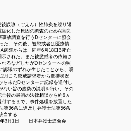
入院後誤嚥（ごえん）性肺炎を繰り返
重症化した原因の調査のためA病院
療事故調査を行うDセンターに照会
った。
その後、被懲戒者は医療情
A病院からは、同年6月18日B死亡
開示された。また被懲戒者の依頼さ
されるなどしたがDセンターへの照
に認識のずれが生じたことから、曖
12月ころ懲戒請求者から進捗状況
から未だDセンターに記録を送付し
がない旨の虚偽の説明を行い、その
死亡後の最初の法律相談から約6ヵ
を送付するまで、事件処理を放置した
法第36条に違反し弁護士法第56条
該当する
年3月1日 日本弁護士連合会