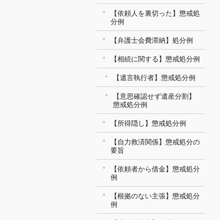
【依頼人を裏切った】懲戒処
分例
【弁護士会費滞納】処分例
【相続に関する】懲戒処分例
【遺言執行者】懲戒処分例
【意思確認せず遺産分割】
懲戒処分例
【所得隠し】懲戒処分例
【自力救済関係】懲戒処分の
要旨
【依頼者から借金】懲戒処分
例
【根拠のない主張】懲戒処分
例