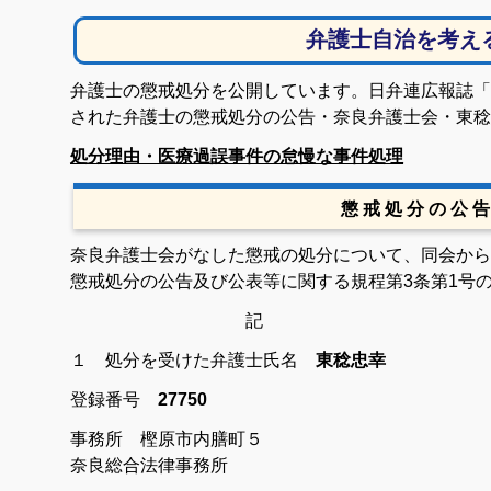
有
弁護士自治を考え
弁護士の懲戒処分を公開しています。日弁連広報誌「自
された弁護士の懲戒処分の公告・奈良弁護士会・東稔
処分理由・医療過誤事件の怠慢な事件処理
懲 戒 処 分 の 公 告
奈良弁護士会がなした懲戒の処分について、同会から
懲戒処分の公告及び公表等に関する規程第3条第1号
記
１ 処分を受けた弁護士
氏名
東稔忠幸
登録番号
27750
事務所 樫原市内膳町５
奈良総合法律事務所