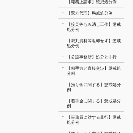
【職務上請求】懲戒処分例
【双方代理】懲戒処分例
【接見等もみ消し工作】懲戒
処分例
【裁判資料等返却せず】懲戒
処分例
【公設事務所】処分と非行
【相手方と直接交渉】懲戒処
分例
【預り金に関する】懲戒処分
例
【着手金に関する】懲戒処分
例
【事務員に対する非行】懲戒
処分例