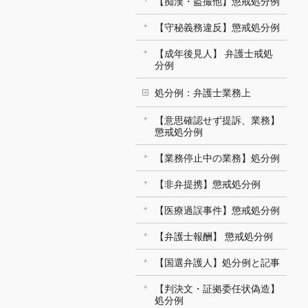
【痴漢・盗撮他】懲戒処分例
【守秘義務違反】懲戒処分例
【成年後見人】 弁護士戒処
分例
処分例：弁護士業務上
【意思確認せず提訴、業務】
懲戒処分例
【業務停止中の業務】処分例
【非弁提携】懲戒処分例
【医療過誤事件】懲戒処分例
【弁護士報酬】 懲戒処分例
【国選弁護人】処分例と記事
【判決文・証拠委任状偽造】
処分例