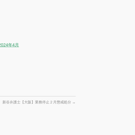
24年4月
新谷弁護士【大阪】業務停止２月懲戒処分
→