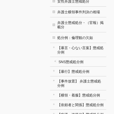
女性弁護士懲戒処分
弁護士横領事件判決の相場
弁護士懲戒処分・（官報）掲
載分
処分例：倫理観の欠如
【暴言・心ない言葉】懲戒処
分例
SNS懲戒処分例
【暴行】懲戒処分例
【事件放置】 弁護士懲戒処
分例
【横領・着服】懲戒処分例
【依頼者と関係】懲戒処分例