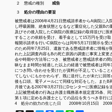
２ 懲戒の種別
戒告
３
処分の理由の要旨
被懲戒者は2006年4月21日懲戒請求者からA病院に
し呼吸困難、絶食状態となるなど重症化した父親Bの
及びその後入院したC病院の医療記録の取得並びに医
することの依頼を受け、着手金として15万円を受け取
報開示請求を行いC病院からは同年5月17日開示を受け
のため同年7月25日、遺族である懲戒請求者に情報が
れた上記調査内容もBの死亡原因の調査に事実上変更
会や時期や方法等につき、被懲戒者と懲戒請求者の間
昧なまま時間が経過した以上の経過で被懲戒者は同年
につき問い合わせを受けたが資料が不足していること
てしないにもかかわらず、既に送付したが未だに回答
後も口頭、電子メールにて同様な対応をした。またB
月後である2007年3月27日にDセンターに医療記録
上記被懲戒者の行為は弁護士職務基本規定度35条、同
第１項に定める弁護士としての品位を失うべき非行に
4 処分の効力の生じた日 2008年10月15日 2009