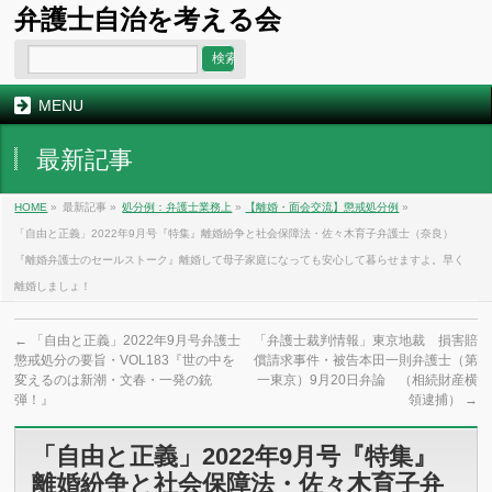
弁護士自治を考える会
MENU
最新記事
HOME
»
最新記事 »
処分例：弁護士業務上
»
【離婚・面会交流】懲戒処分例
»
「自由と正義」2022年9月号『特集』離婚紛争と社会保障法・佐々木育子弁護士（奈良）
『離婚弁護士のセールストーク』離婚して母子家庭になっても安心して暮らせますよ。早く
離婚しましょ！
←
「自由と正義」2022年9月号弁護士
「弁護士裁判情報」東京地裁 損害賠
懲戒処分の要旨・VOL183『世の中を
償請求事件・被告本田一則弁護士（第
変えるのは新潮・文春・一発の銃
一東京）9月20日弁論 （相続財産横
弾！』
領逮捕）
→
「自由と正義」2022年9月号『特集』
離婚紛争と社会保障法・佐々木育子弁