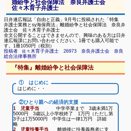
婚紛争と社会保障法 奈良弁護士会
佐々木育子弁護士
日弁連広報誌「自由と正義」9月号に投稿された「特集
弁護士業務とsy海保商法」離婚紛争と社会保障法 奈良弁
護士会 佐々木育子弁護士
全文公開することはできませんので、興味のある方は日弁
連広報課にお問い合わせください。1冊でも購入可能で
す。1冊1050円（税別）
投稿者
々木育子弁護士 26973 奈良弁護士会 奈良
佐
総合法律事務所
『特集』離婚紛争と社会保障法
① はじめに
はじめに・・
②ひとり親への経済的支援
1 児童手当
中学卒業まで 3歳未満1万
5000円 3歳以上小学校終了 1万円（ただし第
3子は1万5000円 中学生は一律1万円 詳細
略
2 児童扶養手当
離婚後に扶養義務者に支