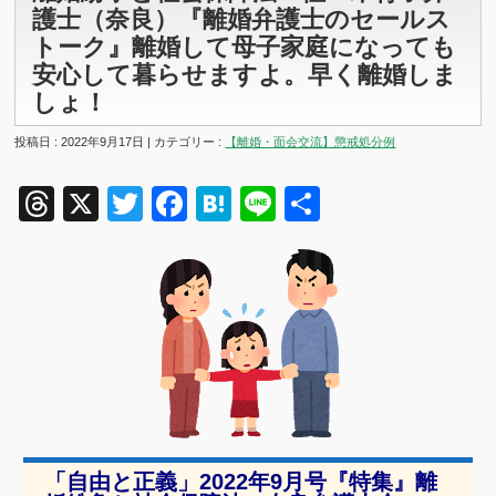
護士（奈良）『離婚弁護士のセールス
トーク』離婚して母子家庭になっても
安心して暮らせますよ。早く離婚しま
しょ！
投稿日 : 2022年9月17日 | カテゴリー :
【離婚・面会交流】懲戒処分例
Threads
X
Twitter
Facebook
Hatena
Line
共
有
「自由と正義」2022年9月号『特集』離