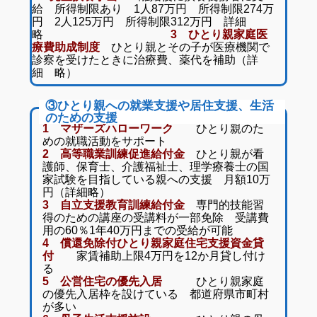
給 所得制限あり 1人87万円 所得制限274万
円 2人125万円 所得制限312万円 詳細
略
3 ひとり親家庭医
療費助成制度
ひとり親とその子が医療機関で
診察を受けたときに治療費、薬代を補助（詳
細 略）
③ひとり親への就業支援や居住支援、生活
のための支援
1 マザーズハローワーク
ひとり親のた
めの就職活動をサポート
2 高等職業訓練促進給付金
ひとり親が看
護師、保育士、介護福祉士、理学療養士の国
家試験を目指している親への支援 月額10万
円（詳細略）
3 自立支援教育訓練給付金
専門的技能習
得のための講座の受講料が一部免除 受講費
用の60％1年40万円までの受給が可能
4 償還免除付ひとり親家庭住宅支援資金貸
付
家賃補助上限4万円を12か月貸し付け
る
5 公営住宅の優先入居
ひとり親家庭
の優先入居枠を設けている 都道府県市町村
が多い