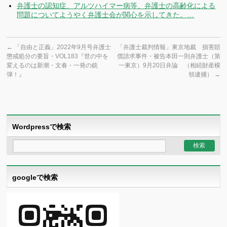
弁護士の認知症、アルツハイマー病等、弁護士の高齢化による
問題についてようやく弁護士会が関心を示してきた。…
←
「自由と正義」2022年9月号弁護士
「弁護士裁判情報」東京地裁 損害賠
懲戒処分の要旨・VOL183『世の中を
償請求事件・被告本田一則弁護士（第
変えるのは新潮・文春・一発の銃
一東京）9月20日弁論 （相続財産横
弾！』
領逮捕）
→
Wordpressで検索
googleで検索