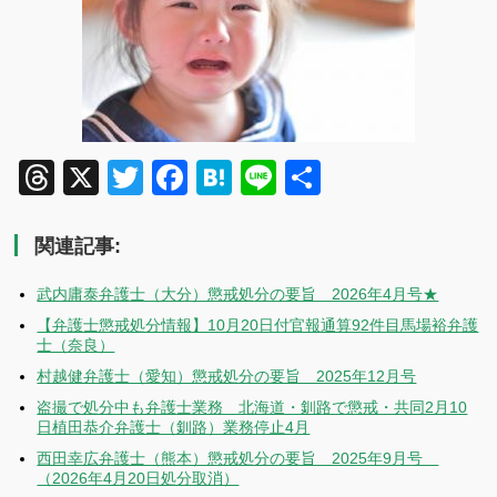
Threads
X
Twitter
Facebook
Hatena
Line
共
有
関連記事:
武内庸泰弁護士（大分）懲戒処分の要旨 2026年4月号★
【弁護士懲戒処分情報】10月20日付官報通算92件目馬場裕弁護
士（奈良）
村越健弁護士（愛知）懲戒処分の要旨 2025年12月号
盗撮で処分中も弁護士業務 北海道・釧路で懲戒・共同2月10
日植田恭介弁護士（釧路）業務停止4月
西田幸広弁護士（熊本）懲戒処分の要旨 2025年9月号
（2026年4月20日処分取消）