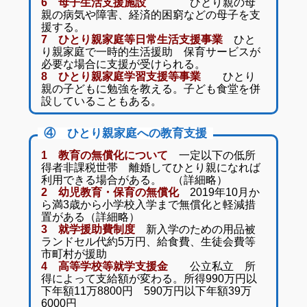
6 母子生活支援施設
ひとり親の母
親の病気や障害、経済的困窮などの母子を支
援する。
7 ひとり親家庭等日常生活支援事業
ひと
り親家庭で一時的生活援助 保育サービスが
必要な場合に支援が受けられる。
8 ひとり親家庭学習支援等事業
ひとり
親の子どもに勉強を教える。子ども食堂を併
設していることもある。
④ ひとり親家庭への教育支援
1 教育の無償化について
一定以下の低所
得者非課税世帯 離婚してひとり親になれば
利用できる場合がある。 （詳細略）
2 幼児教育・保育の無償化
2019年10月か
ら満3歳から小学校入学まで無償化と軽減措
置がある（詳細略）
3 就学援助費制度
新入学のための用品被
ランドセル代約5万円、給食費、生徒会費等
市町村が援助
4 高等学校等就学支援金
公立私立 所
得によって支給額が変わる。所得990万円以
下年額11万8800円 590万円以下年額39万
6000円