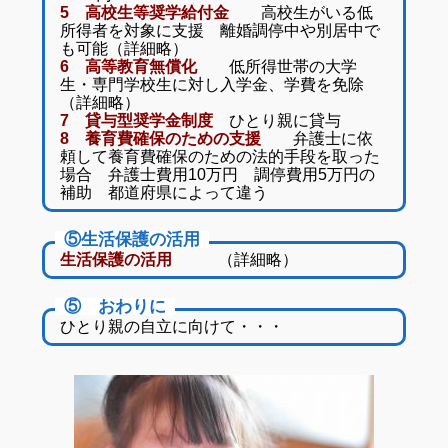
5 高校生等奨学給付金
高校生がいる低
所得者を対象に支援 離婚調停中や別居中で
も可能（詳細略）
6 高等教育無償化
低所得世帯の大学
生・専門学校生に対し入学金、学費を免除
（詳細略）
7 貸与型奨学金制度
ひとり親に貸与
8 養育費確保のための支援
弁護士に依
頼して養育費確保のための法的手段を取った
場合 弁護士費用10万円 調停費用5万円の
補助 都道府県によって違う
⑤生活保護の活用
生活保護の活用
（詳細略）
⑤ おわりに
ひとり親の自立に向けて・・・