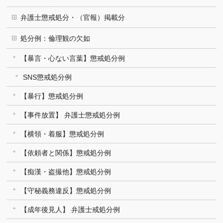
弁護士懲戒処分・（官報）掲載分
処分例：倫理観の欠如
【暴言・心ない言葉】懲戒処分例
SNS懲戒処分例
【暴行】懲戒処分例
【事件放置】 弁護士懲戒処分例
【横領・着服】懲戒処分例
【依頼者と関係】懲戒処分例
【痴漢・盗撮他】懲戒処分例
【守秘義務違反】懲戒処分例
【成年後見人】 弁護士戒処分例