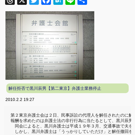
Threads
X
Twitter
Facebook
Hatena
Line
共
有
解任拒否で黒川辰男【第二東京】弁護士業務停止
2010.2.2 19:27
第２東京弁護士会は２日、民事訴訟の代理人を解任されたのに解任
報酬を求めたのは弁護士法の非行行為に当たるとして、黒川辰男
　同会によると、黒川弁護士は平成１９年３月、交通事故で夫を
　しかし、黒川弁護士は「うっかりしていただけ」と解任撤回を