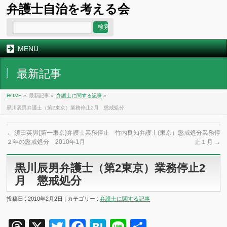
弁護士自治を考える会
MENU
最新記事
HOME
»
最新記事 »
弁護士に関する記事
»
黒川辰男弁護士（第2東京）業務停止2月 懲戒処分
←
須田英男{第一東京}弁護士業務停止
竹内良知弁護士(東京）懲戒処分業務停
２年の懲戒処分 2010年1月
止１月
→
黒川辰男弁護士（第2東京）業務停止2
月 懲戒処分
投稿日 : 2010年2月2日 | カテゴリー :
弁護士に関する記事