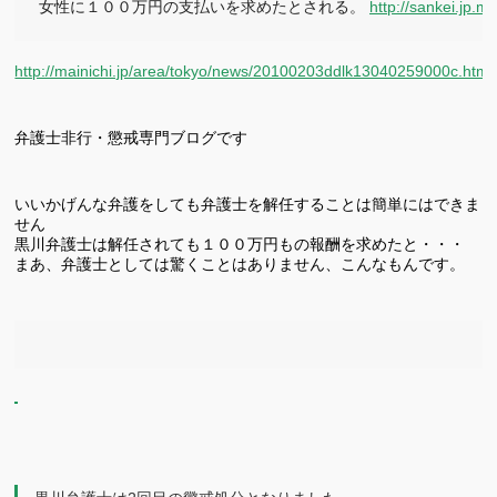
女性に１００万円の支払いを求めたとされる。 
http://sankei.jp
http://mainichi.jp/area/tokyo/news/20100203ddlk13040259000c.html
弁護士非行・懲戒専門ブログです
いいかげんな弁護をしても弁護士を解任することは簡単にはできま
せん
黒川弁護士は解任されても１００万円もの報酬を求めたと・・・
まあ、弁護士としては驚くことはありません、こんなもんです。