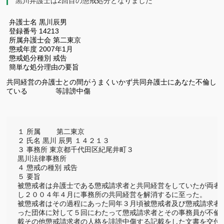
黒川弁護士は2回目の懲戒処分となりました
弁護士名 黒川辰男
登録番号 14213
所属弁護士会 第二東京
懲戒年度 2007年1月
懲戒処分種別 戒告
簡単な処分理由の要旨
共同経営の弁護士との間がうまくいかず共同弁護士にあなた不倫し
ている 等誹謗中傷
１ 所属 　　第二東京

２ 氏名 黒川 辰男 １４２１３

３ 事務所 東京都千代田区紀尾井町３

黒川法律事務所

４ 懲戒の種別 戒告

５ 要旨

被懲戒者は弁護士である懲戒請求者と共同経営をしていたが両者間
し２００４年４月に事務所の共同経営を解消するに至った。

被懲戒者はその過程にあった同年３月頃被懲戒者及び懲戒請求者双
った団体に対して５回にわたって懲戒請求者とその事務員が不倫関
載その他懲戒請求者の人格を誹謗中傷する記載をした文書を交付し