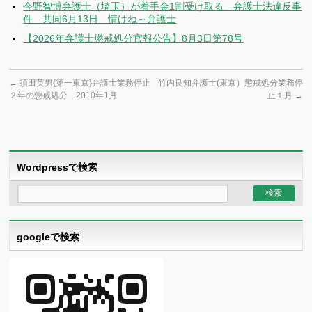
今野智博弁護士（埼玉）が着手金1割受け取る 弁護士法違反事
件 共同6月13日 情けね～弁護士
【2026年弁護士懲戒処分官報公告】8月3日第78号
←
須田英男{第一東京}弁護士業務停止
竹内良知弁護士(東京）懲戒処分業務停
２年の懲戒処分 2010年1月
止１月
→
Wordpressで検索
googleで検索