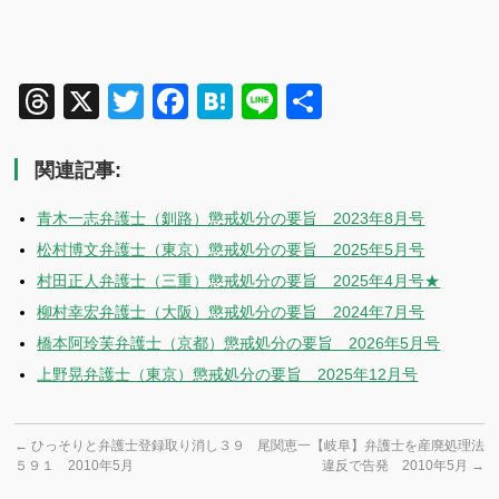
Threads
X
Twitter
Facebook
Hatena
Line
共
有
関連記事:
青木一志弁護士（釧路）懲戒処分の要旨 2023年8月号
松村博文弁護士（東京）懲戒処分の要旨 2025年5月号
村田正人弁護士（三重）懲戒処分の要旨 2025年4月号★
柳村幸宏弁護士（大阪）懲戒処分の要旨 2024年7月号
橋本阿玲芙弁護士（京都）懲戒処分の要旨 2026年5月号
上野晃弁護士（東京）懲戒処分の要旨 2025年12月号
←
ひっそりと弁護士登録取り消し３９
尾関恵一【岐阜】弁護士を産廃処理法
５９１ 2010年5月
違反で告発 2010年5月
→