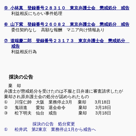
⑤
小林真 登録番号２８３１０ 東京弁護士会 懲戒処分 戒告
利益相反にちかい事件処理
⑥
山下紫 登録番号２６０８２ 東京弁護士会 懲戒処分 戒告
委任契約なし 高額な報酬 マニア向け情報あり
⑦
道端慶二郎 登録番号２３１７３ 東京弁護士会 懲戒処分
戒告
利益相反行為
採決の公告
棄 却
弁護士が懲戒処分を受けたのは不服と日弁連に審査請求したが
棄却され原弁護士会の処分
が認められたもの
川窪仁帥 大阪 業務停止
月 棄却
月
日
①
3
3
18
鬼頭進 愛知 退会命令 棄却
月
日
②
3
18
松下明夫 仙台 戒告 棄却
月
日
③
3
18
採決の公告 処分変更
①
松井武 第
2
東京 業務停止
1
月から戒告へ