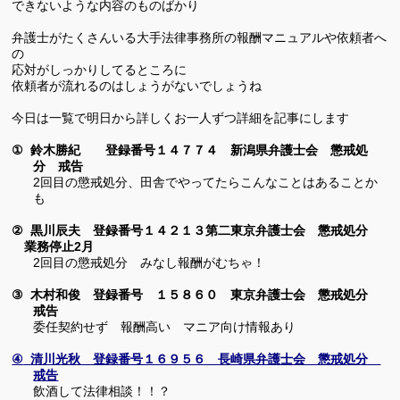
できないような内容のものばかり
弁護士がたくさんいる大手法律事務所の報酬マニュアルや依頼者へ
の
応対が
しっかりしてるところに
依頼者が流れるのはしょうがないでしょうね
今日は一覧で明日から詳しくお一人ずつ詳細を記事にします
①
鈴木勝紀 登録番号１４７７４ 新潟県弁護士会 懲戒処
分 戒告
2回目の懲戒処分、田舎でやってたらこんなことはあることか
も
黒川辰夫 登録番号１４２１３第二東京弁護士会 懲戒処分
②
業務停止
月
2
2回目の懲戒処分 みなし報酬がむちゃ！
③
木村和俊 登録番号 １５８６０ 東京弁護士会 懲戒処分
戒告
委任契約せず 報酬高い マニア向け情報あり
④
清川光秋 登録番号１６９５６ 長崎県弁護士会 懲戒処分
戒告
飲酒して法律相談！！？