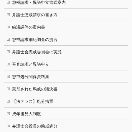
懲戒請求・異議申立書式案内
弁護士懲戒請求の書き方
紛議調停の案内書
懲戒請求綱紀調査の提言
弁護士会懲戒委員会の実態
審査請求と異議申立
懲戒処分関係資料集
棄却された懲戒の議決書
【法テラス】処分措置
成年後見人制度
弁護士会役員の懲戒処分