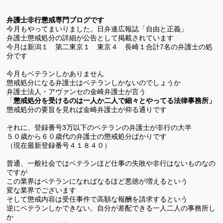
有
弁護士非行懲戒専門ブログです
今月もやってまいりました。日弁連広報誌「自由と正義」
弁護士懲戒処分の詳細が公告として掲載されています
今月は新潟１ 第二
東京１ 東京４ 長崎１合計
名の弁護士の処
7
分です
今月もベテランしかありません
懲戒処分になる弁護士はベテランしかないのでしょうか
弁護士法人・アヴァンセの金崎弁護士が言う
「
懲戒処分を受けるのは一人か二人で細々とやってる法律事務所」
懲戒処分の要旨を見れば金崎弁護士が仰る通りです
それに、登録番号
万以下のベテランの弁護士が非行の大半
3
５０歳から６０歳代の弁護士の懲戒処分ばかりです
（現在最新登録番号４１８４０）
普通、一般社会ではベテランほど仕事の失敗や非行はないものなの
ですが
この業界はベテランになればなるほど悪徳が増えるという
変な業界でございます
そして懲戒内容は受任事件で高額な報酬を請求するという
逆にベテランしかできない。自分が差配できる一人二人の事務所し
か