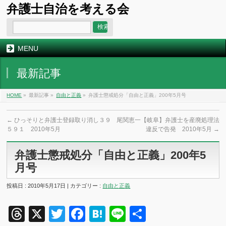
弁護士自治を考える会
MENU
最新記事
HOME
»
最新記事 »
自由と正義
»
弁護士懲戒処分「自由と正義」200年5月号
←
ひっそりと弁護士登録取り消し３９
尾関恵一【岐阜】弁護士を産廃処理法
５９１ 2010年5月
違反で告発 2010年5月
→
弁護士懲戒処分「自由と正義」200年5
月号
投稿日 : 2010年5月17日 | カテゴリー :
自由と正義
Threads
X
Twitter
Facebook
Hatena
Line
共