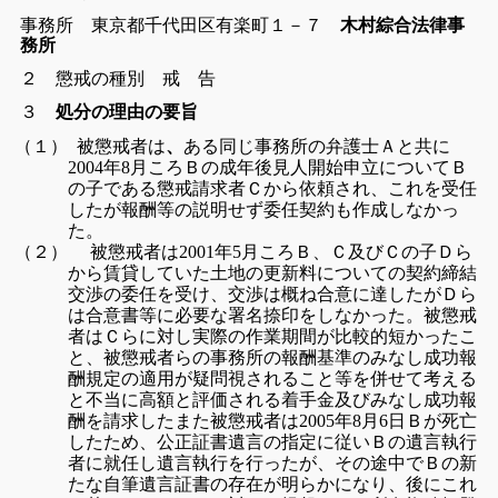
事務所 東京都千代田区有楽町１－７
木村綜合法律事
務所
２ 懲戒の種別 戒 告
３
処分の理由の要旨
被懲戒者は
ある同じ事務所の弁護士Ａと共に
（１）
、
年
月ころ
Ｂの
成年後見人開始申立についてＢ
2004
8
の子である懲戒請求者
Ｃから依頼され、これを受任
したが
報酬等の説明せず委任契約も
作成しなかっ
た。
被懲戒者は
年
月ころＢ、Ｃ及びＣの子Ｄら
（２）
2001
5
から賃貸していた
土地の更新料
についての契約締結
交渉の委任を受け、交渉は概ね
合意に達したがＤら
は合意書等
に必要な署名捺印をしなかった。
被懲戒
者はＣらに対し実際の作業期間が比較的短かったこ
と、
被懲戒者らの事務所の報酬基準のみなし成功報
酬規定の適用が
疑問視されること等を併せて考える
と不当に高額と評価される
着手金及びみなし成功報
酬を請求した
また被懲戒者は
年
月
日Ｂが死亡
2005
8
6
したため、公正証書遺言の
指定に従いＢの遺言執行
者に就任し遺言執行を行ったが、その途中
でＢの新
たな自筆遺言証書の存在が明らかになり、後にこれ