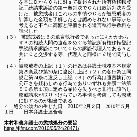
を基
にＤからＣらに対ｓて提起された所有権移転登
記手続請求訴訟の
第一審判決でＣらは敗訴判決を受
けた。
被懲戒者はこれらの事情やＣらが被懲戒者の
計算した金額を了解
したとは認められない事等から
考えると不当に高額と評価される
遺言執行手数料を
請求した
被懲戒者はＢの遺言執行者であったにもかかわら
（３）
ずＢの相続人間の
遺産をめぐる
前記所有権移転登記
手続請求訴訟についてＣらの訴訟
代理人であるＡと
共にＣと交渉する等、代理人と同様に立場で
関与し
た
被懲戒者の上記（１）の行為は弁護士職務基本規定
（４）
第
条及び第
条
に違反し上記（２）の各行為は同
29
30
規定第
条に違反し上記（３）
の行為は遺言執行の
24
公正さを疑わしめる行為でありいずれも弁護士
法第
５６条第１項に定める品位を失うべき非行に該当し
懲戒請求が
取り下げらている事情を考慮しても懲戒
に処するのが相当である
４
処分の効力の生じた日 2010
年2月２日 2010
年５月
１日 日本弁護士連合会
木村和俊弁護士の懲戒処分の要旨
https://jlfmt.com/2010/05/24/28471/