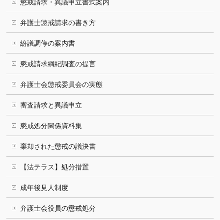
懲戒請求・異議申立書式案内
弁護士懲戒請求の書き方
紛議調停の案内書
懲戒請求綱紀調査の提言
弁護士会懲戒委員会の実態
審査請求と異議申立
懲戒処分関係資料集
棄却された懲戒の議決書
【法テラス】処分措置
成年後見人制度
弁護士会役員の懲戒処分