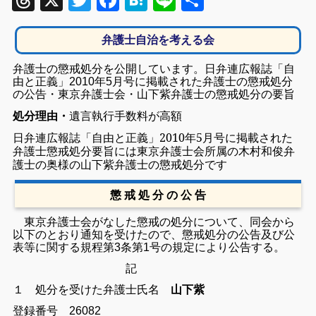
Threads
X
Twitter
Facebook
Hatena
Line
共
有
弁護士自治を考える会
弁護士の懲戒処分を公開しています。日弁連広報誌「自
由と正義」2010年5月号に掲載された弁護士の懲戒処分
の公告・東京弁護士会・山下紫弁護士の懲戒処分の要旨
遺言執行手数料が高額
処分理由・
日弁連広報誌「自由と正義」2010年5月号に掲載された
弁護士懲戒処分要旨には
東京弁護士会所属の木村和俊弁
護士の奥様の
山下紫弁護士の
懲戒処分です
懲 戒 処 分 の 公 告
東京弁護士会がなした懲戒の処分について、同会から
以下のとおり通知を受けたので、懲戒処分の公告及び公
表等に関する規程第3条第1号の規定により公告する。
記
１ 処分を受けた弁護士
氏名
山下紫
登録番号 26082