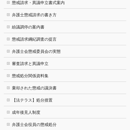
懲戒請求・異議申立書式案内
弁護士懲戒請求の書き方
紛議調停の案内書
懲戒請求綱紀調査の提言
弁護士会懲戒委員会の実態
審査請求と異議申立
懲戒処分関係資料集
棄却された懲戒の議決書
【法テラス】処分措置
成年後見人制度
弁護士会役員の懲戒処分