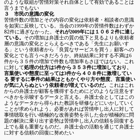
のような取組が苦情対策それ自体
として有効であること
は
言うまでもない
３ 市民の意識の変化
苦情件数の増加とその内容の変化は依頼者・相談者の意識
を如実
に反映している。
当会の
年の苦情件数はわずか
1999
82件に過ぎなかった。
年には
それが
2009
１０６２件に達し
その増加は弁護士の質の低下と見るよりも依頼者
ている。
層の意識の変化と
とらえるべきである「
先生にお願いす
る」という依頼者から「良質なサービスを買う」
顧客への
変化とでも
言うべきだろうか。
終結結果に対する不満は
6
件から３５件の増加で件数も増加率も
さほではない。
これ
に対して
件から３５３件に増加しており、
処理の仕方は
5
言葉
使いや態度に至っては
件から４０８件に激増してい
3
る
要するに事件の結果はともかくやり方や態度、
言葉使い
これはこれ
が
気に入ら
ぬという依頼者が増えているのだ。
からの弁護士が顧客を獲得するためにどのような注意を
す
べきかを示唆するデータと言える。
弁護士会としてはこの
ようなデータから得られた教訓を研修など
にいかしていく
ことが求められよう。
必要があれば苦情申し出人に対して
事情聴取を行い積極的な
改善姿勢を示した
会が積極的に問
題の解決に乗り出す姿勢は苦情申し出人の信頼を
回復する
上でも最も重要なものだ。弁護士会の活動を通じて弁
護士
に対する信頼の回復に努めたい