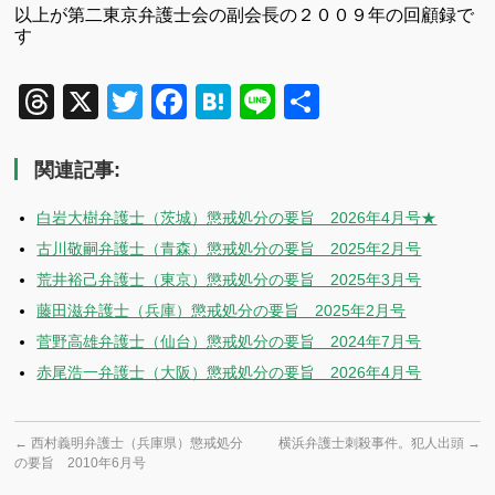
以上が第二東京弁護士会の副会長の２００９年の回顧録で
す
Threads
X
Twitter
Facebook
Hatena
Line
共
有
関連記事:
白岩大樹弁護士（茨城）懲戒処分の要旨 2026年4月号★
古川敬嗣弁護士（青森）懲戒処分の要旨 2025年2月号
荒井裕己弁護士（東京）懲戒処分の要旨 2025年3月号
藤田滋弁護士（兵庫）懲戒処分の要旨 2025年2月号
菅野高雄弁護士（仙台）懲戒処分の要旨 2024年7月号
赤尾浩一弁護士（大阪）懲戒処分の要旨 2026年4月号
←
西村義明弁護士（兵庫県）懲戒処分
横浜弁護士刺殺事件。犯人出頭
→
の要旨 2010年6月号