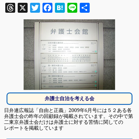
Threads
X
Twitter
Facebook
Hatena
Line
共
有
弁護士自治を考える会
日弁連広報誌「自由と正義」2009年
月号には５２ある各
6
弁護士会の昨年の回顧録
が
掲載されています。
その中で第
二東京弁護士会だけは弁護士に対する苦情に関しての
レポートを掲載しています