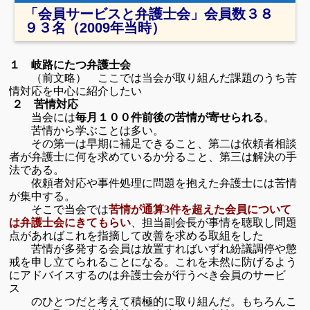
「会員サービスと弁護士会」会員数３８
９３名（2009年当時）
１ 岐路にたつ弁護士会
（前文略）
ここでは当会が取り組んだ課題のうち苦
情対応を中心に紹介したい
２ 苦情対応
当会には
。
毎月１００件前後の苦情が寄せられる
苦情から学ぶことは多い。
その第一は早期に補足できること、第二は依頼者相談
者が弁護士に
何を求めているか
分ること、第三は解決の手
法である。
依頼者対応や事件処理に問題を抱えた弁護士には苦情
が集中する。
そこで当会では
通算
苦情が
3
件を超えた会員について
、担当副会長が事情を聴取し問題
は弁護士会に
きてもらい
点があればこれを指摘し
て改善を求める取組をした
苦情が多発する会員は放置すればいずれ紛議調停や懲
戒を申し立て
られることになる。
これを未然に防げるよう
にアドバイスするのは弁護士会が行うべき会
員のサービ
ス
の
ひとつだと考えて積極的に取り組んだ。
もちろんこ