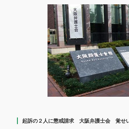
有
起訴の２人に懲戒請求 大阪弁護士会 覚せ