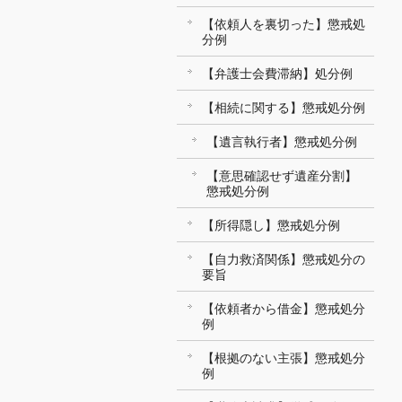
【依頼人を裏切った】懲戒処
分例
【弁護士会費滞納】処分例
【相続に関する】懲戒処分例
【遺言執行者】懲戒処分例
【意思確認せず遺産分割】
懲戒処分例
【所得隠し】懲戒処分例
【自力救済関係】懲戒処分の
要旨
【依頼者から借金】懲戒処分
例
【根拠のない主張】懲戒処分
例