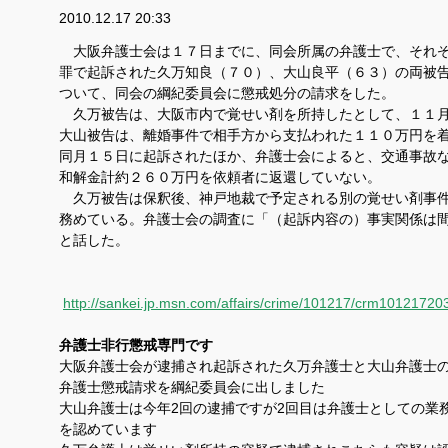
2010.12.17 20:33
大阪弁護士会は１７日までに、同会所属の弁護士で、それぞ
罪で起訴された久万知良（７０）、大山良平（６３）の両被
ついて、同会の綱紀委員会に懲戒処分の請求をした。
久万被告は、大阪市内で覚せい剤を所持したとして、１１月
大山被告は、離婚事件で相手方から支払われた１１０万円を
同月１５日に起訴されたほか、弁護士会によると、交通事故
和解金計約２６０万円を依頼者に返還していない。
久万被告は保釈後、神戸地裁で予定される別の覚せい剤事
務めている。弁護士会の調査に「（起訴内容の）事実関係は
と話した。
http://sankei.jp.msn.com/affairs/crime/101217/crm1012172
弁護士非行懲戒専門です
大阪弁護士会が逮捕され起訴された久万弁護士と大山弁護士
弁護士懲戒請求を綱紀委員会に出しました
大山弁護士は今年2回の逮捕ですが2回目は弁護士としての業
を認めています