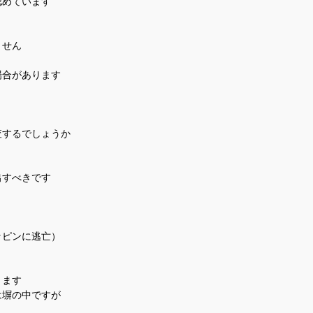
認めています
ません
場合があります
査するでしょうか
出すべきです
ッピンに逃亡）
ります
は塀の中ですが