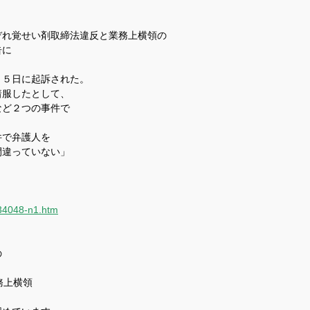
れ覚せい剤取締法違反と業務上横領の
告に
５日に起訴された。
着服したとして、
など２つの事件で
件で弁護人を
間違っていない」
034048-n1.htm
の
務上横領