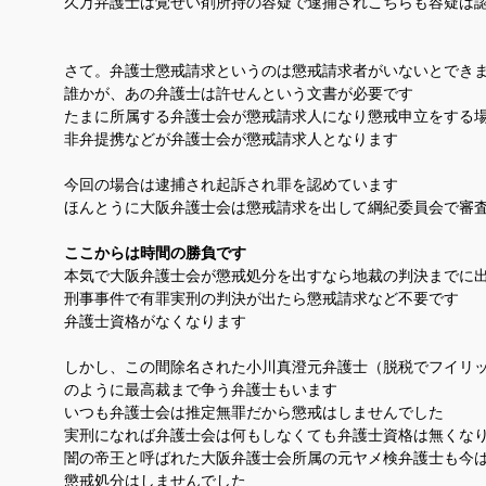
久万弁護士は覚せい剤所持の容疑で逮捕されこちらも容疑は
さて。弁護士懲戒請求というのは懲戒請求者がいないとでき
誰かが、あの弁護士は許せんという文書が必要です
たまに所属する弁護士会が懲戒請求人になり懲戒申立をする
非弁提携などが弁護士会が懲戒請求人となります
今回の場合は逮捕され起訴され罪を認めています
ほんとうに大阪弁護士会は懲戒請求を出して綱紀委員会で審
ここからは時間の勝負です
本気で大阪弁護士会が懲戒処分を出すなら地裁の判決までに
刑事事件で有罪実刑の判決が出たら懲戒請求など不要です
弁護士資格がなくなります
しかし、この間除名された小川真澄元弁護士（脱税でフイリ
のように最高裁まで争う弁護士もいます
いつも弁護士会は推定無罪だから懲戒はしませんでした
実刑になれば弁護士会は何もしなくても弁護士資格は無くな
闇の帝王と呼ばれた大阪弁護士会所属の元ヤメ検弁護士も今
懲戒処分はしませんでした