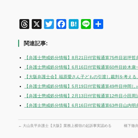
Threads
X
Twitter
Facebook
Hatena
Line
共
有
関連記事:
【弁護士懲戒処分情報】8月21日付官報通算75件目岩坪哲
【弁護士懲戒処分情報】6月16日付官報通算60件目鈴木
【大阪弁護士会】福原愛さん子どもの引渡し裁判を考える、8月
【弁護士懲戒処分情報】5月19日付官報通算49件目仲岡
【弁護士懲戒処分情報】2月13日付官報通算12件目小田周
【弁護士懲戒処分情報】6月16日付官報通算63件目山内明
←
大山良平弁護士【大阪】業務上横領の起訴事実認める
橋下徹弁