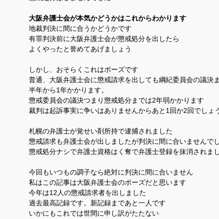
大阪弁護士会が本気かどうかはこれからわかります
地裁判決に間に合うかどうかです
有罪判決前に大阪弁護士会が懲戒処分を出したら
よくやったと誉めてあげましょう
しかし、おそらくこれはポーズです
普通、大阪弁護士会に懲戒請求を出しても綱紀委員会の議決
半年から1年かかります。
懲戒委員会の議決つまり懲戒処分までは2年弱かかります
裁判は起訴事実に争いはありませんからあと1回か2回でしょ
札幌の弁護士が覚せい剤所持で逮捕されました
懲戒請求も弁護士会が出しましたが判決に間に合いませんで
懲戒処分ナシで弁護士資格はく奪で弁護士登録を抹消されま
今回もいつもの調子なら絶対に判決に間に合いません
私はこの記事は大阪弁護士会のポーズだと思います
今年は12人の懲戒請求者を出しました
過去最高記録です。新記録まであと一人です
いかにもこれでは世間に申し訳がたたない