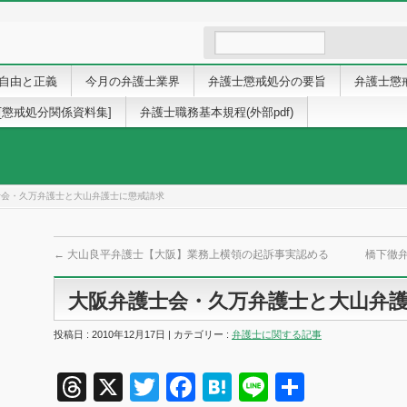
自由と正義
今月の弁護士業界
弁護士懲戒処分の要旨
弁護士懲
[懲戒処分関係資料集]
弁護士職務基本規程(外部pdf)
士会・久万弁護士と大山弁護士に懲戒請求
←
大山良平弁護士【大阪】業務上横領の起訴事実認める
橋下徹弁
大阪弁護士会・久万弁護士と大山弁
投稿日 : 2010年12月17日 | カテゴリー :
弁護士に関する記事
Threads
X
Twitter
Facebook
Hatena
Line
共