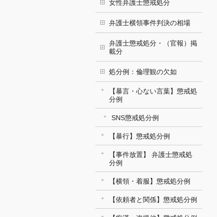
女性弁護士懲戒処分
弁護士横領事件判決の相場
弁護士懲戒処分・（官報）掲
載分
処分例：倫理観の欠如
【暴言・心ない言葉】懲戒処
分例
SNS懲戒処分例
【暴行】懲戒処分例
【事件放置】 弁護士懲戒処
分例
【横領・着服】懲戒処分例
【依頼者と関係】懲戒処分例