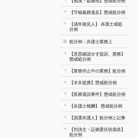
【痴漢・盗撮他】懲戒処分例
【守秘義務違反】懲戒処分例
【成年後見人】 弁護士戒処
分例
処分例：弁護士業務上
【意思確認せず提訴、業務】
懲戒処分例
【業務停止中の業務】処分例
【非弁提携】懲戒処分例
【医療過誤事件】懲戒処分例
【弁護士報酬】 懲戒処分例
【国選弁護人】処分例と記事
【判決文・証拠委任状偽造】
処分例