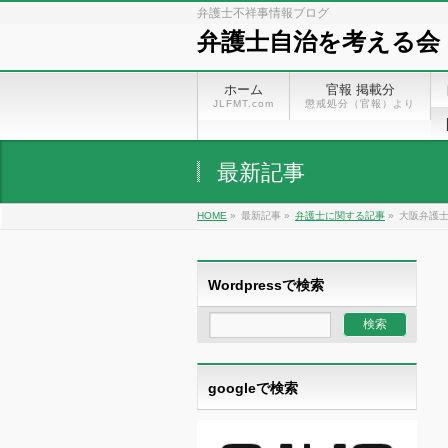
弁護士不祥事情報ブログ
弁護士自治を考える会
ホーム
官報 掲載分
JLFMT.com
懲戒処分（官報）より
最新記事
HOME
»
最新記事 »
弁護士に関する記事
»
大阪弁護
Wordpressで検索
googleで検索