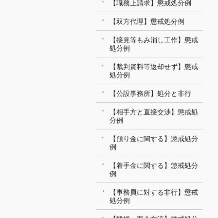
【職務上請求】懲戒処分例
【双方代理】懲戒処分例
【接見等もみ消し工作】懲戒
処分例
【裁判資料等返却せず】懲戒
処分例
【公設事務所】処分と非行
【相手方と直接交渉】懲戒処
分例
【預り金に関する】懲戒処分
例
【着手金に関する】懲戒処分
例
【事務員に対する非行】懲戒
処分例