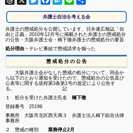
Threads
X
Twitter
Facebook
Hatena
Line
共
有
弁護士自治を考える会
弁護士の懲戒処分を公開しています。日弁連広報誌「自
由と正義」2010年12月号に掲載された弁護士の懲戒処分
の公告・大阪弁護士会・橋下徹弁護士の懲戒処分の要旨
処分理由・
テレビ番組で懲戒請求を煽った
懲 戒 処 分 の 公 告
大阪弁護士会がなした懲戒の処分について、同会か
ら以下のとおり通知を受けたので、懲戒処分の公告及び
公表等に関する規程第3条第1号の規定により公告す
る。
記
１ 処分を受けた弁護士
氏名
橋下徹
登録番号 25196
事務所
大阪市北区西天満３ 弁護士法人橋下綜合法律
事務所
２ 懲戒の種別
業務停止2月