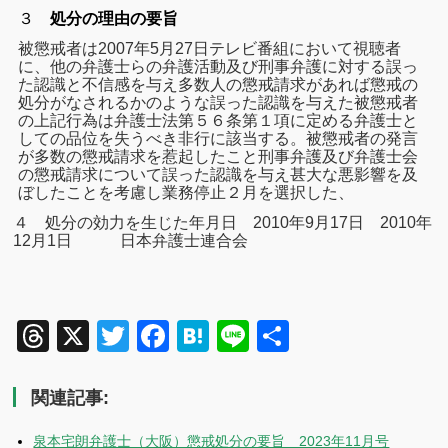
３
処分の理由の要旨
被懲戒者は
2007
年
5
月
27
日テレビ番組において視聴者
に、他の弁護士らの弁護活動及び刑事弁護に対する誤っ
た認識と不信感を与え多数人の懲戒請求があれば懲戒の
処分がなされるかのような誤った認識を与えた被懲戒者
の上記行為は弁護士法第５６条第１項に定める弁護士と
しての品位を失うべき非行に該当する。被懲戒者の発言
が多数の懲戒請求を惹起したこと刑事弁護及び弁護士会
の懲戒請求について誤った認識を与え甚大な悪影響を及
ぼしたことを考慮し業務停止２月を選択した、
４ 処分の効力を生じた年月日 2010
年9月17日 2010
年
12月1日 日本弁護士連合会
Threads
X
Twitter
Facebook
Hatena
Line
共
有
関連記事:
泉本宅朗弁護士（大阪）懲戒処分の要旨 2023年11月号