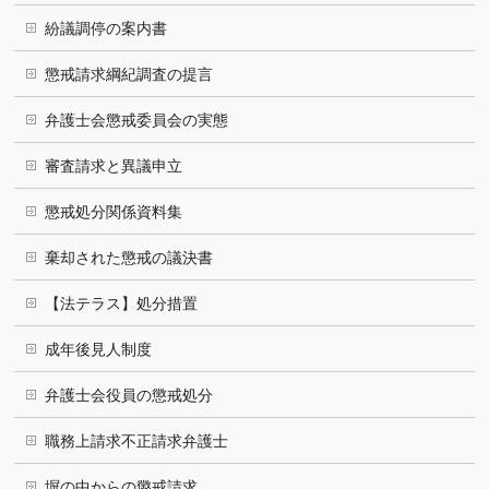
紛議調停の案内書
懲戒請求綱紀調査の提言
弁護士会懲戒委員会の実態
審査請求と異議申立
懲戒処分関係資料集
棄却された懲戒の議決書
【法テラス】処分措置
成年後見人制度
弁護士会役員の懲戒処分
職務上請求不正請求弁護士
塀の中からの懲戒請求