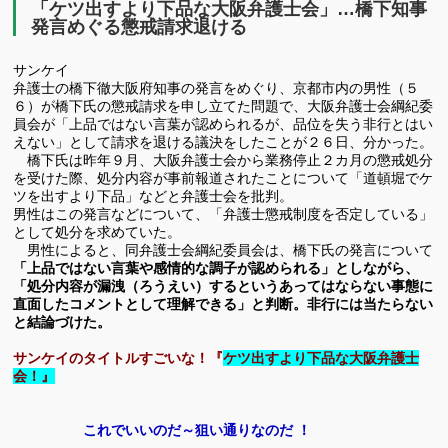
「ケツ出すより下品な大阪弁護士会」…橋下知事
発言めぐる懲戒請求退ける
サンケイ
弁護士の橋下徹大阪府知事の発言をめぐり、京都市内の男性（５
６）が橋下氏の懲戒請求を申し立てた問題で、大阪弁護士会綱紀委
員会が「上品ではない言葉が認められるが、品位を失う非行とはい
えない」として請求を退ける議決をしたことが２６日、分かった。
橋下氏は昨年９月、大阪弁護士会から業務停止２カ月の懲戒処分
を受けた際、処分内容が事前報道されたことについて「道頓堀でケ
ツを出すより下品」などと弁護士会を批判。
男性はこの発言などについて、「弁護士懲戒制度を否定している」
として処分を求めていた。
男性によると、同弁護士会綱紀委員会は、橋下氏の発言について
「上品ではない言葉や感情的な調子が認められる」としながら、
「処分内容が漏洩（ろうえい）するというあってはならない事態に
直面したコメントとして理解できる」と判断。非行には当たらない
と結論づけた。
サンケイのタイトルすごいな！『
ケツ出すより下品な大阪弁護士
会！』
これでいいのだ～狙い通りなのだ ！