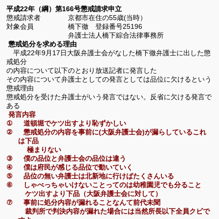
平成
年（綱）第
号懲戒請求申立
22
166
懲戒請求者 京都市在住の55歳(当時）
対象会員 橋下徹 登録番号
25196
弁護士法人橋下綜合法律事務所
懲戒処分を求める理由
年
月
日大阪弁護士会がなした橋下徹弁護士に出した懲
平成
22
9
17
戒処分
の内容について以下のとおり放送記者に発言した
その内容について弁護士としての発言としては品位に欠けるという
懲戒理由
懲戒処分を受けた弁護士がいう発言ではない。反省に欠ける発言で
ある
発言内容
①
道頓堀でケツ出すより恥ずかしい
懲戒処分の内容を事前に
大阪弁護士会
が漏らしているこれ
②
(
)
は下品
極まりない
③
僕の品位と弁護士会の品位は違う
④
僕は府民が感じる品位で動いていく
⑤
品位の無い弁護士は北新地に行けばたくさんいる
⑥
しゃべっちゃいけないことってのは幼稚園児でも分ること
ケツ出すより下品（大阪弁護士会に対して）
⑦
事前に処分内容が漏れることなんて前代未聞
裁判所で判決内容が漏れた場合には当然所長以下全員クビで