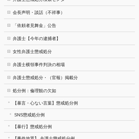
会長声明・談話（不祥事）
「依頼者見舞金」公告
弁護士【今年の逮捕者】
女性弁護士懲戒処分
弁護士横領事件判決の相場
弁護士懲戒処分・（官報）掲載分
処分例：倫理観の欠如
【暴言・心ない言葉】懲戒処分例
SNS懲戒処分例
【暴行】懲戒処分例
【事件放置】 弁護士懲戒処分例