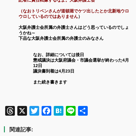
記者に責任転嫁するなよ。大阪弁護士会
（なおトリベンさんが道頓堀でケツ出したとか北新地ウロ
ウロしているのではありません
）
大阪弁護士会所属の弁護士さんはどう思っているのでしょ
うかね～
下品な大阪弁護士会所属の弁護士のみなさん
なお、詳細については後日
懲戒議決は大阪府議会・市議会選挙が終わった4月
12日
議決書到着は4月23日
また続き書きます
Threads
X
Twitter
Facebook
Hatena
Line
共
有
関連記事: