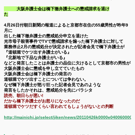
大阪弁護士会は橋下徹弁護士への懲戒請求を退け
た
4月26日付朝日新聞の報道によると京都市在住の55歳男性が昨年9
月に
出した橋下徹弁護士の懲戒処分申立を退けた
光市母子殺害事件でTVで懲戒請求を煽った橋下弁護士に対して
業務停止2月の懲戒処分が決定されたが記者会見で橋下弁護士が
『道頓堀でケツ出す弁護士がいる』
『北新地で下品な弁護士がいる』
などと発言したことは弁護士の品位に欠けるとして京都市の男性が
大阪弁護士会に懲戒を申し立てていたもの
大阪弁護士会は橋下弁護士の発言の
道頓堀でケツ出すことについては
争わない。
なぜ橋下弁護士が怒り狂った記者会見であのような
発言をしたかそれは、懲戒処分を先にバラシタ
読売、朝日らが悪い!
だから橋下弁護士がお怒りになったのだ
道頓堀でケツだすくらい言われてもしょうがないとの判断
http://mainichi.jp/select/jiken/news/20110426k0000e040060000c