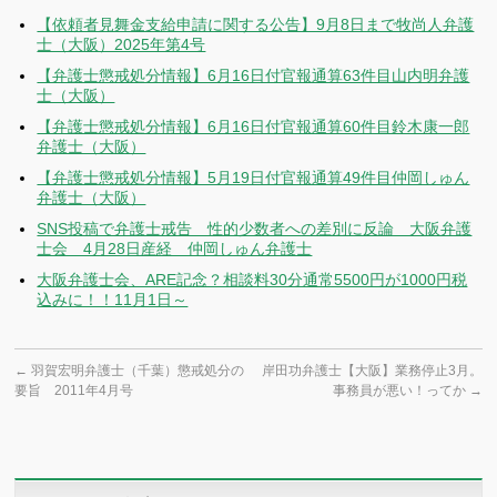
【依頼者見舞金支給申請に関する公告】9月8日まで牧尚人弁護
士（大阪）2025年第4号
【弁護士懲戒処分情報】6月16日付官報通算63件目山内明弁護
士（大阪）
【弁護士懲戒処分情報】6月16日付官報通算60件目鈴木康一郎
弁護士（大阪）
【弁護士懲戒処分情報】5月19日付官報通算49件目仲岡しゅん
弁護士（大阪）
SNS投稿で弁護士戒告 性的少数者への差別に反論 大阪弁護
士会 4月28日産経 仲岡しゅん弁護士
大阪弁護士会、ARE記念？相談料30分通常5500円が1000円税
込みに！！11月1日～
←
羽賀宏明弁護士（千葉）懲戒処分の
岸田功弁護士【大阪】業務停止3月。
要旨 2011年4月号
事務員が悪い！ってか
→