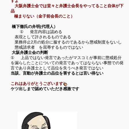
すよ
大阪弁護士会では堂々と弁護士会長をやってること自体が下
品
極まり
ない（金子前会長のこと）
橋下徹氏の弁明(代理人）
①
発言内容は認める
表現として許されるものである
業務停止
月の処分に服するのであるから懲戒制度をないし
2
懲戒請求者
を屈辱するものではない
大阪弁護士会の判断
①
上品ではない発言であったがマスコミが事前に懲戒処分
を漏らしたことに
ついての発言であってはならない事態での発
言であり弁護士として
品位を失うべき発言ではない
当該、言動が弁護士の品位を害するとは言い得ない
これはありがとうございます
ケツ出しまで認めていただき感激です