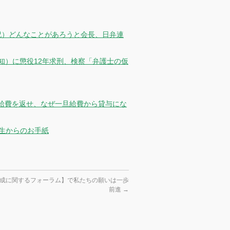
祝）どんなことがあろうと会長、日弁連
知）に懲役12年求刑、検察「弁護士の仮
給費を返せ、なぜ一旦給費から貸与にな
先生からのお手紙
成に関するフォーラム】で私たちの願いは一歩
前進
→