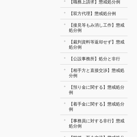
【職務上請求】懲戒処分例
【双方代理】懲戒処分例
【接見等もみ消し工作】懲戒
処分例
【裁判資料等返却せず】懲戒
処分例
【公設事務所】処分と非行
【相手方と直接交渉】懲戒処
分例
【預り金に関する】懲戒処分
例
【着手金に関する】懲戒処分
例
【事務員に対する非行】懲戒
処分例