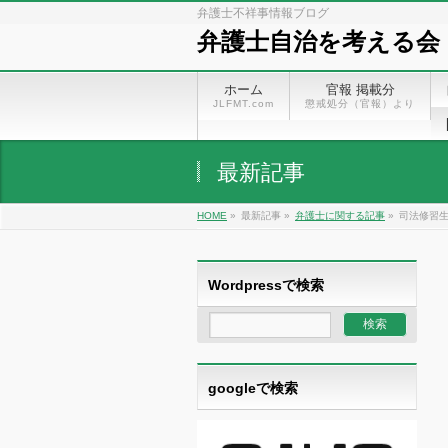
弁護士不祥事情報ブログ
弁護士自治を考える会
ホーム
官報 掲載分
JLFMT.com
懲戒処分（官報）より
最新記事
HOME
»
最新記事 »
弁護士に関する記事
»
司法修習生
Wordpressで検索
googleで検索