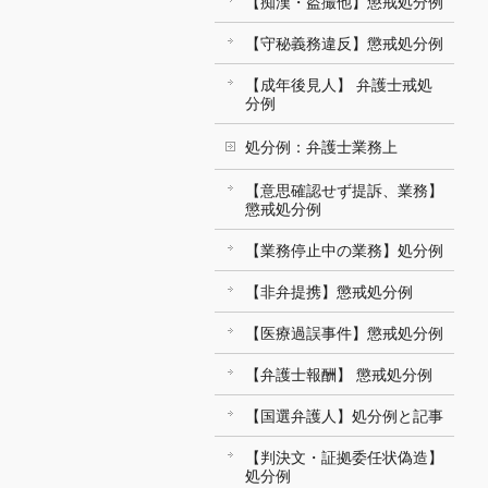
【痴漢・盗撮他】懲戒処分例
【守秘義務違反】懲戒処分例
【成年後見人】 弁護士戒処
分例
処分例：弁護士業務上
【意思確認せず提訴、業務】
懲戒処分例
【業務停止中の業務】処分例
【非弁提携】懲戒処分例
【医療過誤事件】懲戒処分例
【弁護士報酬】 懲戒処分例
【国選弁護人】処分例と記事
【判決文・証拠委任状偽造】
処分例