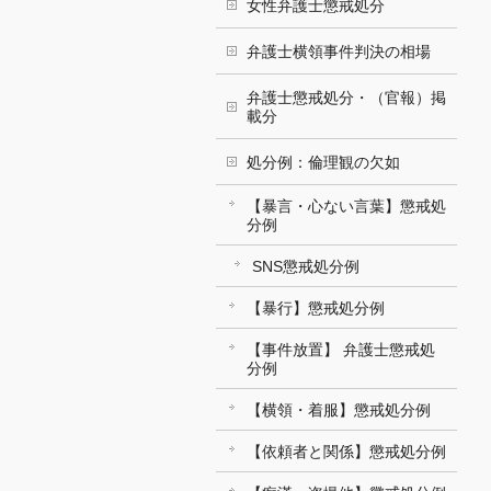
女性弁護士懲戒処分
弁護士横領事件判決の相場
弁護士懲戒処分・（官報）掲
載分
処分例：倫理観の欠如
【暴言・心ない言葉】懲戒処
分例
SNS懲戒処分例
【暴行】懲戒処分例
【事件放置】 弁護士懲戒処
分例
【横領・着服】懲戒処分例
【依頼者と関係】懲戒処分例