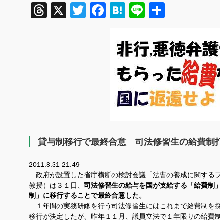
Threads
X
Twitter
Facebook
Hatena
Line
共
有
貸与制移行で最終合意 司法修習生の給費制
2011.8.31 21:49
政府が設置した省庁横断の検討会議「法曹の養成に関するフ
教授）は３１日、
司法修習生の給与を国が支給する「給費制
制」に移行することで最終合意した。
１年間の実務研修を行う司法修習生にはこれまで給費制を採
移行が決定したが、昨年１１月、議員立法で１年限りの給費