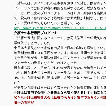
貸与制は、月２３万円の基本額を無利子で貸し、修習終了５
フォーラムでは低所得者の負担を軽減するため、返済を最長
一方、民主党のプロジェクトチームは８月、給費制を当面延
て、貸与制に移行するかは最終的には新政権が判断する。佐
し）に受け止めてもらいたい」と話している
http://sankei.jp.msn.com/affairs/news/110831/trl1108312151
弁護士の非行専門ブログです
「法曹の養成に関するフォーラム」は司法修習生の給費制の
最終取りまとめしました
東日本大震災という未曾有の災害で日本の財政も逼迫してい
給費制は年間１００億円かかります。簡単に世間の支持は得
また日弁連が出した司法修習生のアンケートでは懇親会だの
フォーラムの委員もなんだこれはとなった
日弁連も高いところからでしか物が言えないのか給費出して
しかも日弁連会長は一度もフォーラムに参加して意見を出し
その上、弁護士倫理、懲戒制度、弁護士自治とからめられて
から
ベテラン弁護士は自分はもう貰ったからと給費存続の運動も
弁護士は貸与で金借りた弁護士なら安く使えるしすぐ独立も
私たち弁護士被害者の会は給費であろうと貸与であろうと弁
唯一の希望だ