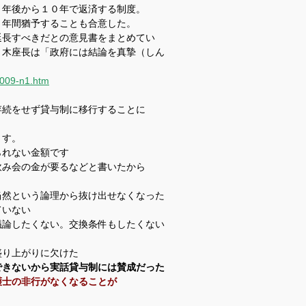
年後から１０年で返済する制度。
５年間猶予することも合意した。
長すべきだとの意見書をまとめてい
々木座長は「政府には結論を真摯（しん
0009-n1.htm
存続をせず貸与制に移行することに
ます。
られない金額です
飲み会の金が要るなどと書いたから
当然という論理から抜け出せなくなった
ていない
議論したくない。交換条件もしたくない
盛り上がりに欠けた
できないから実話貸与制には賛成だった
護士の非行がなくなることが