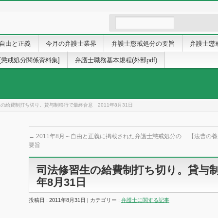
自由と正義
今月の弁護士業界
弁護士懲戒処分の要旨
弁護士懲
[懲戒処分関係資料集]
弁護士職務基本規程(外部pdf)
の給費制打ち切り。貸与制移行で最終合意 2011年8月31日
←
2011年8月～自由と正義に掲載された弁護士懲戒処分の
【法曹の養
要旨
司法修習生の給費制打ち切り。貸与制
年8月31日
投稿日 : 2011年8月31日 | カテゴリー :
弁護士に関する記事