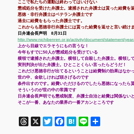
ここで私たちの運動は終わってはいけない
懲戒処分を受けた弁護士。逮捕された弁護士は貰った給費を
悪徳・非行弁護士はベテラン弁護士です
過去に給費をもらった弁護士です。
これからも悪徳非行弁護士には貰った給費を返せと言い続け
日弁連会長声明 8月31日
http://www.nichibenren.or.jp/activity/document/statement/yea
上から目線でエラそうにもの言うな！
今年もすでに50人が懲戒処分を受けている
横領で逮捕された弁護士。横領して自殺した弁護士。横領し
実刑判決が出た弁護士。ひとことくらい言ったらどうだ！
これだけ悪徳非行が出てるということは給費制の効果はなか
世の中、金欲しければ頭さげるのです
条件出すのです。給費いただけるのでしたら悪徳になったら
そういうのが世の中の常識です
日弁連会長声明でも懲戒制度、弁護士自治と給費は関係ない
そこが一番、あなたの業界の一番アカンところです
Threads
X
Twitter
Facebook
Hatena
Line
共
有