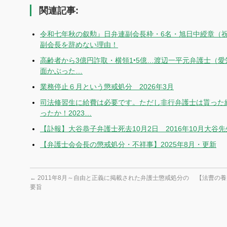
関連記事:
令和七年秋の叙勲』日弁連副会長枠・6名・旭日中綬章（
副会長を辞めない理由！
高齢者から3億円詐取・横領1‣5億…渡辺一平元弁護士（愛
面かぶった…
業務停止６月という懲戒処分 2026年3月
司法修習生に給費は必要です。ただし非行弁護士は貰った
ったか！2023…
【訃報】大谷恭子弁護士死去10月2日 2016年10月大谷
【弁護士会会長の懲戒処分・不祥事】2025年8月・更新
←
2011年8月～自由と正義に掲載された弁護士懲戒処分の
【法曹の養
要旨