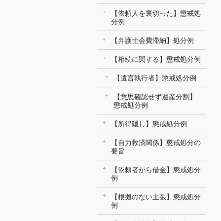
【依頼人を裏切った】懲戒処
分例
【弁護士会費滞納】処分例
【相続に関する】懲戒処分例
【遺言執行者】懲戒処分例
【意思確認せず遺産分割】
懲戒処分例
【所得隠し】懲戒処分例
【自力救済関係】懲戒処分の
要旨
【依頼者から借金】懲戒処分
例
【根拠のない主張】懲戒処分
例