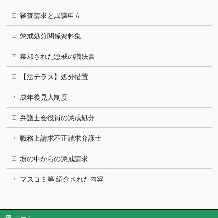
審査請求と異議申立
懲戒処分関係資料集
棄却された懲戒の議決書
【法テラス】処分措置
成年後見人制度
弁護士会役員の懲戒処分
職務上請求不正請求弁護士
塀の中からの懲戒請求
マスコミ等 紹介された内容
ホーム