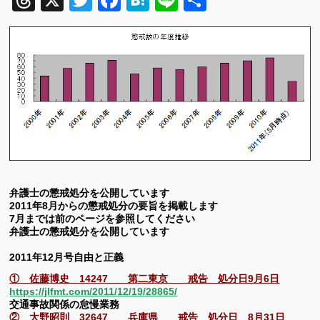
Threads
X
Twitter
Facebook
Hatena
Line
共
有
弁護士の懲戒処分を公開しています
2011年8月からの懲戒処分の要旨を掲載します
7月までは前のページを参照してください
弁護士の懲戒処分を公開しています
2011年12月号自由と正義
① 佐藤博史 14247 第二東京 戒告 処分日9月6日
https://jlfmt.com/2011/12/19/28865/
交通事故関係の怠慢業務
② 大野昭則 32647 兵庫県 戒告 処分日 8月31日