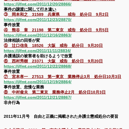
https://jlfmt.com/2011/12/20/28866/
事件の譲渡に関して行き違い
③
岡本和之 31589 兵庫県 戒告 処分日 9月2日
https://jlfmt.com/2011/12/23/28870/
事件放置
④ 熊谷 章 21198 第二東京 戒告 処分日 9月5日
https://jlfmt.com/2011/12/16/28863/
法律相談の回答が変
⑤ 辻口信良 18526 大阪 戒告 処分日 9月20日
https://jlfmt.com/2011/11/11/28834/
弁護過誤の被害者を助けるようで放置
⑥ 西村秀樹 23371 大阪 戒告 処分日 9月20日
https://jlfmt.com/2011/12/22/28868/
事件放置
⑦ 宮本孝一 27513 第一東京 業務停止3月 処分日10月3日
https://jlfmt.com/2011/12/19/28864/
事件放置、怠慢な業務
⑧ 中村俊夫 第二東京 業務停止2月 処分日10月3日
https://jlfmt.com/2011/12/21/28867/
非弁行為
2011年11月号 自由と正義に掲載された弁護士懲戒処分の要旨