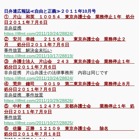
日弁連広報誌≪自由と正義≫２０１１年10月号
① 片山 和英 １００５４ 東京弁護士会 業務停止１年 処分
日２０１１年７月６日
非弁提携
https://jlfmt.com/2011/10/24/28824/
② 安川 幸雄 ２１１６３ 東京弁護士会 業務停止２
月 処分日２０１１年７月６日
事件放置 解決金未払い
https://jlfmt.com/2011/10/17/28819/
③ 弁護士法人 片山会 ２４３ 東京弁護士会 業務停止１年
処分日２０１１年７月６日
非弁提携 片山弁護士の法律事務所 内容は同じです
https://jlfmt.com/2011/10/24/28824/
④ 荒井 鐘司 ９０１９ 第二東京弁護士会 業務停止８月
処分日２０１１年７月６日
非弁提携 事件放置
https://jlfmt.com/2011/10/29/28826/
⑤ 中村 愈 １２４７５ 京都弁護士会 業務停止１年 処
分日２０１１年７月９日
事件放置
https://jlfmt.com/2011/10/27/28825/
⑥ 佐藤 正勝 １２１０９ 東京弁護士会 除名
処分日２０１１年７月１８日