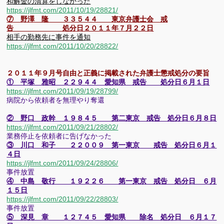
和解金の清算をしなかった
https://jlfmt.com/2011/10/19/28821/
⑦ 野澤 隆 ３３５４４ 東京弁護士会 戒
告 処分日２０１１年７月２２日
相手の勤務先に事件を通知
https://jlfmt.com/2011/10/20/28822/
２０１１年９月号自由と正義に掲載された弁護士懲戒処分の要旨
① 平塚 雅昭 ２２９４４ 愛知県 戒告 処分日６月１日
https://jlfmt.com/2011/09/19/28799/
病院から依頼者を無理やり奪還
② 野口 政幹 １９８４５ 第二東京 戒告 処分日６月８日
https://jlfmt.com/2011/09/21/28802/
業務停止を依頼者に告げなかった
③ 川口 和
子 ２２００９ 第一東京 戒告 処分日６月１
４日
https://jlfmt.com/2011/09/24/28806/
事件放置
④ 中島 敬行 １９２２６ 第一東京 戒告 処分日 ６月
１５日
https://jlfmt.com/2011/09/22/28803/
事件放置
⑤ 深見 章 １２７４５ 愛知県 除名 処分日 ６月１７