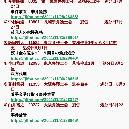
今井隆雄
第一東京弁護士会 業務停止
年 処分日
月
①
8392
2
7
日
27
事件放置 非弁提携
https://jlfmt.com/2011/11/29/28853/
中村尚達
長崎県弁護士会 戒告 処分日
月
②
13881
7
日
27
後見人の怠慢業務
https://jlfmt.com/2011/11/25/28851/
飯田秀人
東京弁護士会 業務停止
年から8月に変
③
11582
1
更 処分日
月
日
8
1
預り金を返さず ５回目の懲戒処分
https://jlfmt.com/2011/11/18/28843/
小口恭道
東京弁護士会 業務停止
月 処分日
月
④
12095
1
8
1
日
双方代理
https://jlfmt.com/2011/11/30/28854/
花村哲男
大阪弁護士会 退会命令 処分日
月
⑤
11953
8
3
日
着手金受け取り事件放置
https://jlfmt.com/2011/11/21/28847/
白井裕之
大阪弁護士会 戒告 処分日
月
⑥
23727
8
22
日
事件放置
https://jlfmt.com/2011/11/21/28846/