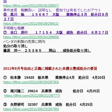
日
https://jlfmt.com/2011/09/26/28807/
事件放置 報酬高い 説明なし 愛知では有名でしたがアウト
⑥ 黒川 勉 １５６８７ 大阪 業務停止３月 処分日６月
２７日
https://jlfmt.com/2011/09/28/28811/
不明瞭な報酬
⑦ 谷口 房行 １７１５４ 大阪 戒告 処分日 ６月２７日
https://jlfmt.com/2011/09/20/28800/
パンダの剥製の売買に関与
処分の取り消し
藤原 洋一 ２５３８５ 岡山 戒告処分取り消し
2011年8月号自由と正義に掲載された弁護士懲戒処分の要旨
① 松本勝 15420 栃木県 業務停止4月 処分日 4月20日
https://jlfmt.com/2011/08/29/28783/
② 堀川隆二 29614 兵庫県 戒告 処分日 4月25日
https://jlfmt.com/2011/08/21/28777/
③ 矢野耕司 32397 兵庫県 戒告 処分日 4月25日
https://jlfmt.com/2011/08/23/28780/