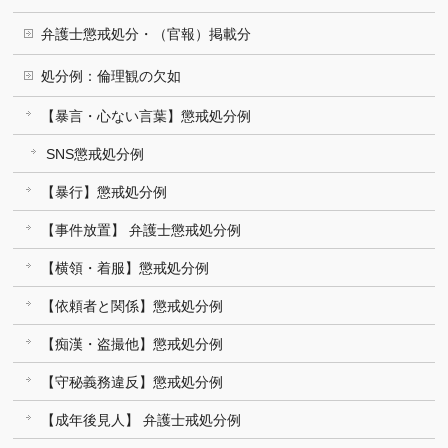
弁護士懲戒処分・（官報）掲載分
処分例：倫理観の欠如
【暴言・心ない言葉】懲戒処分例
SNS懲戒処分例
【暴行】懲戒処分例
【事件放置】 弁護士懲戒処分例
【横領・着服】懲戒処分例
【依頼者と関係】懲戒処分例
【痴漢・盗撮他】懲戒処分例
【守秘義務違反】懲戒処分例
【成年後見人】 弁護士戒処分例