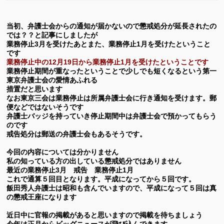
当初、弁護士会からの通知が届かないので懲戒処分が延長されたの
では？？と記事にしましたが
業務停止3月を受けたあとまた、業務停止1月を受けたということ
です
業務停止中の12月19日から業務停止1月を受けたということです
業務停止期間が重なったということで少しでも短くなるという
第一
東京弁護士会の愛情あふれる
措置だと思います
なお東京三会は業務停止は所属弁護士会に行き通知を受けます。郵
便などではないそうです
弁護士バッジを持っていき停止期間中は弁護士会で預かってもらう
のです
戒告処分は郵送の弁護士会もあるそうです。
今回の内容については分かりません
私の知っている方の出している懲戒処分ではありません
最近の業務停止3月 戒告 業務停止1月
これで通算５回目となります。平成になってから５回です。
飯田秀人弁護士は昭和も含んでいますので、平成になって５回は真
の懲戒王座になります
近日中に官報の掲載があると思いますので掲載を待ちましょう