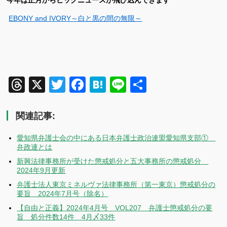
今年は正月からビッグニュースが飛び込んできます
EBONY and IVORY～白と黒の間の無限～
Threads
X
Twitter
Facebook
Hatena
Line
共
有
関連記事:
愛知県弁護士会の中にある日本弁護士政治連盟愛知県支部①
弁政連とは
新興法律事務所が受けた懲戒処分と五大事務所の懲戒処分
2024年9月更新
弁護士法人東京ミネルヴァ法律事務所（第一東京）懲戒処分の
要旨 2024年7月号（除名）
【自由と正義】2024年4月号 VOL207 弁護士懲戒処分の要
旨 処分件数14件 4月〆33件