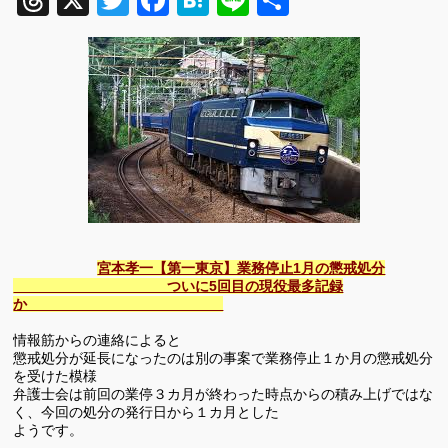
Threads
X
Twitter
Facebook
Hatena
Line
共
有
宮本孝一【第一東京】業務停止1月の懲戒処分
ついに5回目の現役最多記録
か
情報筋からの連絡によると
懲戒処分が延長になったのは別の事案で業務停止１か月の懲戒処分
を受けた模様
弁護士会は前回の業停３カ月が終わった時点からの積み上げではな
く、今回の処分の発行日から１カ月とした
ようです。