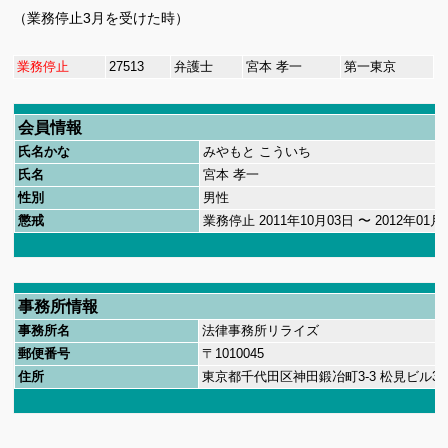
（業務停止3月を受けた時）
業務停止
27513
弁護士
宮本 孝一
第一東京
会員情報
氏名かな
みやもと こういち
氏名
宮本 孝一
性別
男性
懲戒
業務停止
2011
年
10
月
03
日 〜
2012
年
01
月
事務所情報
事務所名
法律事務所リライズ
郵便番号
〒
1010045
住所
東京都千代田区神田鍛冶町
3-3
松見ビル
3