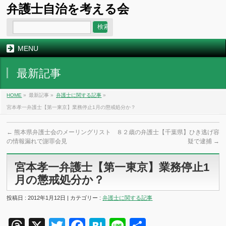
弁護士自治を考える会
MENU
最新記事
HOME
»
最新記事 »
弁護士に関する記事
»
宮本孝一弁護士【第一東京】業務停止1月の懲戒処分か？
←
熊本県弁護士会のメーリングリスト
８２歳の弁護士【千葉県】ひき逃げ容
の情報漏れで謝罪会見
疑で逮捕
→
宮本孝一弁護士【第一東京】業務停止1
月の懲戒処分か？
投稿日 : 2012年1月12日 | カテゴリー :
弁護士に関する記事