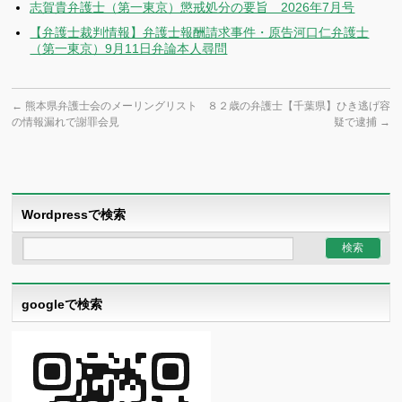
志賀貴弁護士（第一東京）懲戒処分の要旨 2026年7月号
【弁護士裁判情報】弁護士報酬請求事件・原告河口仁弁護士
（第一東京）9月11日弁論本人尋問
←
熊本県弁護士会のメーリングリスト
８２歳の弁護士【千葉県】ひき逃げ容
の情報漏れで謝罪会見
疑で逮捕
→
Wordpressで検索
googleで検索