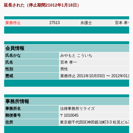
延長された（停止期間21012年1月18日）
業務停止
27513
弁護士
宮本 孝一
会員情報
氏名かな
みやもと こういち
氏名
宮本 孝一
性別
男性
懲戒
業務停止
2011
年
10
月
03
日 〜
2012
年
01
月
事務所情報
事務所名
法律事務所リライズ
郵便番号
〒
1010045
住所
東京都千代田区神田鍛冶町
3-3
松見ビル
3